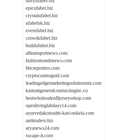
storyufabet.biz
epicufabet.biz
crystalufabet.biz
ufabetok.biz
everufabet.biz
crowdufabet.biz
buildufabet.biz
alltransportnews.com
fashiontrandsnews.com
bbcreporters.com
cryptocasinoguid.com
leadingedgemarketingsolutionsmi.com
kastratigeneralcontractinginc.co
bestwholesalenfljerseysshop.com
openlivinglabdays14.com
ayurvedakonsultti-kari-nokela.com
antitraders.biz
aryanews24.com
xscape-it.com