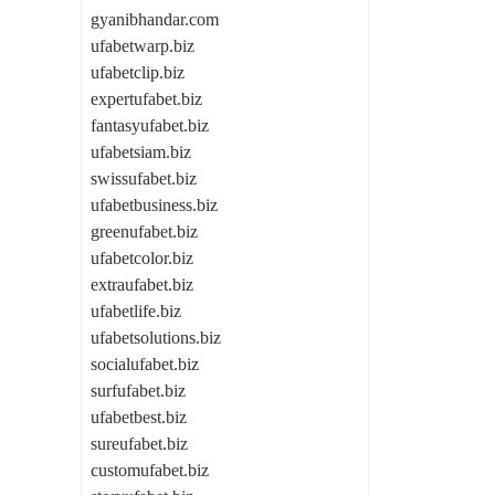
gyanibhandar.com
ufabetwarp.biz
ufabetclip.biz
expertufabet.biz
fantasyufabet.biz
ufabetsiam.biz
swissufabet.biz
ufabetbusiness.biz
greenufabet.biz
ufabetcolor.biz
extraufabet.biz
ufabetlife.biz
ufabetsolutions.biz
socialufabet.biz
surfufabet.biz
ufabetbest.biz
sureufabet.biz
customufabet.biz