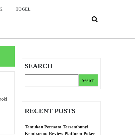
K
TOGEL
Search
for:
SEARCH
Search
RECENT POSTS
Temukan Permata Tersembunyi
Kembarqq: Review Platform Poker