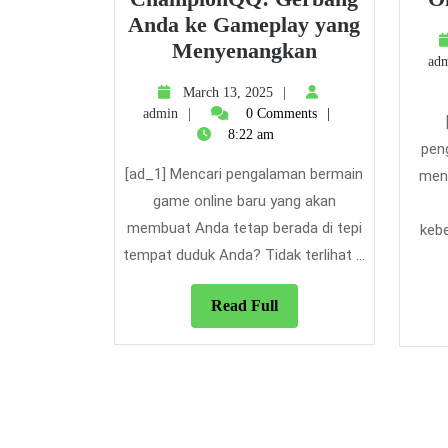
Anda ke Gameplay yang
Temukan
Menyenangkan
ad
Kegemaran
March
March 13, 2025
ChampionQQ
admin
13,
admin
0 Comments
Gerbang
2025
8:22 am
pen
Anda
[ad_1] Mencari pengalaman bermain
ke
menc
game online baru yang akan
Gameplay
membuat Anda tetap berada di tepi
yang
keb
Menyenangk
tempat duduk Anda? Tidak terlihat ...
Read
Read Full
Full