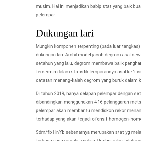
musim. Hal ini menjadikan babip stat yang baik bu
pelempar.
Dukungan lari
Mungkin komponen terpenting (pada luar tangkas) u
dukungan lari. Ambil model jacob degrom asal new
setahun yang lalu, degrom membawa balik penghar
tercermin dalam statistik lemparannya asal ke 2 i
catatan menang-kalah degrom yang buruk dalam ka
Di tahun 2019, hanya delapan pelempar dengan set
dibandingkan menggunakan 4,16 pelanggaran mets
pelempar akan membantu mendiskon rekor menang-
terhadap yang akan terjadi ofensif homogen-hom
Sdm/fb Hr/fb sebenarnya merupakan stat yg melac
terbang yang mereka izinkan. Pitcher jelas tidak in