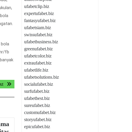
ufabetclip.biz
kulan,
expertufabet.biz
bola
fantasyufabet.biz
ngatan.
ufabetsiam.biz
swissufabet.biz
ufabetbusiness.biz
 bola
greenufabet.biz
hr/fb
ufabetcolor.biz
 banyak
extraufabet.biz
ufabetlife.biz
ufabetsolutions.biz
Next
xt
socialufabet.biz
post:
surfufabet.biz
ufabetbest.biz
sureufabet.biz
customufabet.biz
storyufabet.biz
ama
epicufabet.biz
itas