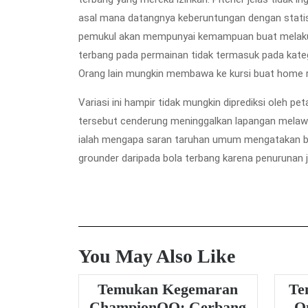
asal mana datangnya keberuntungan dengan statist
pemukul akan mempunyai kemampuan buat melakuka
terbang pada permainan tidak termasuk pada kateg
Orang lain mungkin membawa ke kursi buat home r
Variasi ini hampir tidak mungkin diprediksi oleh p
tersebut cenderung meninggalkan lapangan melawa
ialah mengapa saran taruhan umum mengatakan bua
grounder daripada bola terbang karena penurunan 
Post
navigation
You May Also Like
Temukan Kegemaran
Te
ChampionQQ: Gerbang
O