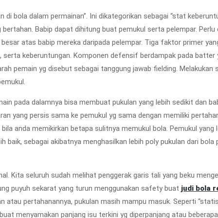
n di bola dalam permainan”. Ini dikategorikan sebagai “stat keberunt
bertahan. Babip dapat dihitung buat pemukul serta pelempar. Perlu 
 besar atas babip mereka daripada pelempar. Tiga faktor primer yan
at, serta keberuntungan. Komponen defensif berdampak pada batter 
arah pemain yg disebut sebagai tanggung jawab fielding. Melakukan s
pemukul.
main pada dalamnya bisa membuat pukulan yang lebih sedikit dan ba
aran yang persis sama ke pemukul yg sama dengan memiliki pertaha
bila anda memikirkan betapa sulitnya memukul bola. Pemukul yang l
baik, sebagai akibatnya menghasilkan lebih poly pukulan dari bola 
hal. Kita seluruh sudah melihat penggerak garis tali yang beku menge
urung puyuh sekarat yang turun menggunakan safety buat
judi bola 
ran atau pertahanannya, pukulan masih mampu masuk. Seperti “statis
buat menyamakan panjang isu terkini yg diperpanjang atau beberapa