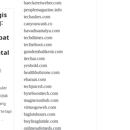
baeckereiweber.com
peoplemagazine.info
gis
techashes.com
:
canyouwash.co
havadisantalya.com
pat
techdtimes.com
techieboot.com
Manfaat
tal
gundembalikesir.com
Psikologis
itechar.com
cember
Bermain
yesbold.com
healthhubzone.com
Pinoqq:
25
ebaraat.com
Bagaimana
techjuiced.com
uler
Permainan
byteboosttech.com
Ini
tidak
magnexushub.com
Dapat
ang
virtuogoweb.com
Meningkatkan
tetapi
biglotshours.com
Ketangkasan
..
buyliraglutide.com
Mental
onlinesafemeds.com