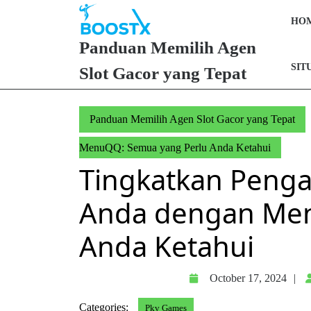
Skip
HO
to
content
Panduan Memilih Agen
Skip
SIT
Slot Gacor yang Tepat
to
Content
Panduan Memilih Agen Slot Gacor yang Tepat
MenuQQ: Semua yang Perlu Anda Ketahui
Tingkatkan Peng
Anda dengan Men
Anda Ketahui
O
October 17, 2024
1
Categories:
Pkv Games
2