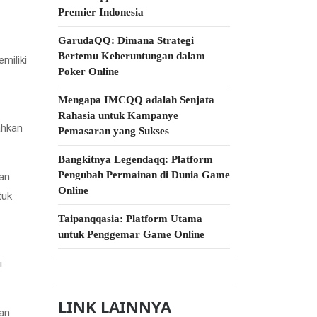
Premier Indonesia
GarudaQQ: Dimana Strategi
Bertemu Keberuntungan dalam
miliki
Poker Online
Mengapa IMCQQ adalah Senjata
Rahasia untuk Kampanye
ahkan
Pemasaran yang Sukses
Bangkitnya Legendaqq: Platform
Pengubah Permainan di Dunia Game
an
Online
tuk
Taipanqqasia: Platform Utama
untuk Penggemar Game Online
i
LINK LAINNYA
an