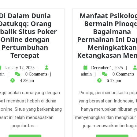
Di Dalam Dunia
Manfaat Psikolo
Datukqq: Orang
Bermain Pinoqq
balik Situs Poker
Bagaimana
Online dengan
Permainan Ini Da
Pertumbuhan
Meningkatkan
Di
Tercepat
Ketangkasan Men
o99:
Dalam
January
De
January 17, 2025
December 1, 2025
Dunia
admin
17,
admin
1,
min
0 Comments
admin
0 Comments
Datukqq:
2025
20
4:29 am
6:17 pm
Orang
kqq adalah nama yang dengan
Dibalik
Pinoqq, permainan kartu pop
Situs
pat membuat heboh di dunia
yang berasal dari Indonesia, 
Poker
 online. Situs yang berkembang
hanya merupakan hiburan y
Online
esat ini telah mendapatkan
menyenangkan dan menghibur 
dengan
popularitas ...
juga menawarkan berbagai .
Pertumbuhan