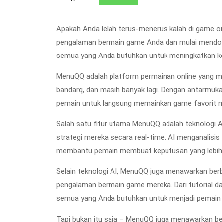
Apakah Anda lelah terus-menerus kalah di game o
pengalaman bermain game Anda dan mulai mendomi
semua yang Anda butuhkan untuk meningkatkan ket
MenuQQ adalah platform permainan online yang 
bandarq, dan masih banyak lagi. Dengan antarm
pemain untuk langsung memainkan game favorit m
Salah satu fitur utama MenuQQ adalah teknologi
strategi mereka secara real-time. AI menganalisis
membantu pemain membuat keputusan yang lebih b
Selain teknologi AI, MenuQQ juga menawarkan be
pengalaman bermain game mereka. Dari tutorial 
semua yang Anda butuhkan untuk menjadi pemain 
Tapi bukan itu saja – MenuQQ juga menawarkan be