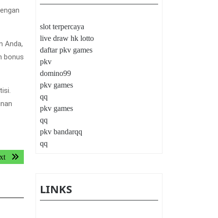
dengan
slot terpercaya
live draw hk lotto
n Anda,
daftar pkv games
n bonus
pkv
domino99
pkv games
isi.
qq
inan
pkv games
qq
pkv bandarqq
qq
Next
xt
post:
LINKS