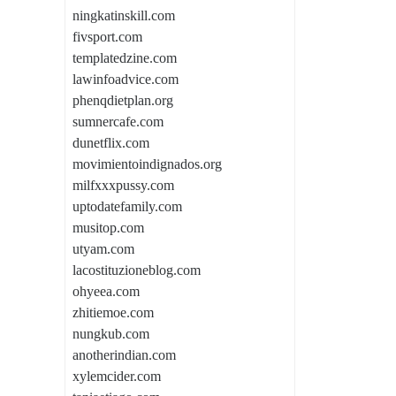
ningkatinskill.com
fivsport.com
templatedzine.com
lawinfoadvice.com
phenqdietplan.org
sumnercafe.com
dunetflix.com
movimientoindignados.org
milfxxxpussy.com
uptodatefamily.com
musitop.com
utyam.com
lacostituzioneblog.com
ohyeea.com
zhitiemoe.com
nungkub.com
anotherindian.com
xylemcider.com