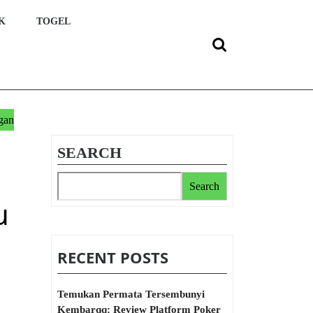
K
TOGEL
Search
for:
gan
SEARCH
Search
u
RECENT POSTS
Temukan Permata Tersembunyi
Kembarqq: Review Platform Poker