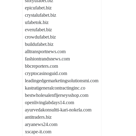
storyufabet.biz
epicufabet.biz
crystalufabet.biz
ufabetok.biz
everufabet.biz
crowdufabet.biz
buildufabet.biz
alltransportnews.com
fashiontrandsnews.com
bbcreporters.com
cryptocasinoguid.com
leadingedgemarketingsolutionsmi.com
kastratigeneralcontractinginc.co
bestwholesalenfljerseysshop.com
openlivinglabdays14.com
ayurvedakonsultti-kari-nokela.com
antitraders.biz
aryanews24.com
xscape-it.com