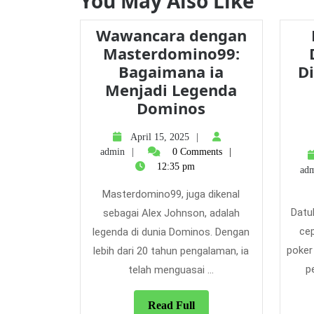
You May Also Like
Wawancara dengan
Masterdomino99:
Bagaimana ia
Di
Menjadi Legenda
Wawancara
Dominos
dengan
April
April 15, 2025
Masterdomin
admin
15,
admin
0 Comments
Bagaimana
2025
12:35 pm
ad
ia
Masterdomino99, juga dikenal
Menjadi
Legenda
Datu
sebagai Alex Johnson, adalah
Dominos
ce
legenda di dunia Dominos. Dengan
poker
lebih dari 20 tahun pengalaman, ia
p
telah menguasai ...
Read
Read Full