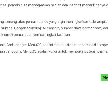
yalitas, pemain bisa mendapatkan hadiah dan insentif menarik hanya 
ang-senang atau pemain serius yang ingin meningkatkan keterampila
sukses. Dengan teknologi AI canggih, sumber daya bermanfaat, da
k untuk pemain dari semua tingkat keahlian.
main Anda dengan MenuQQ hari ini dan mulailah mendominasi kompet
ramah pengguna, MenuQQ adalah kunci untuk membuka potensi perma
Ne