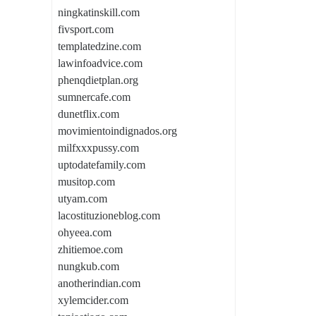
ningkatinskill.com
fivsport.com
templatedzine.com
lawinfoadvice.com
phenqdietplan.org
sumnercafe.com
dunetflix.com
movimientoindignados.org
milfxxxpussy.com
uptodatefamily.com
musitop.com
utyam.com
lacostituzioneblog.com
ohyeea.com
zhitiemoe.com
nungkub.com
anotherindian.com
xylemcider.com