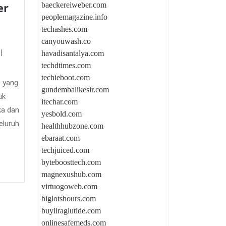
er
baeckereiweber.com
ANQQ:
peoplemagazine.info
techashes.com
uan
canyouwash.co
ma
havadisantalya.com
techdtimes.com
ggemar
techieboot.com
e yang
er
gundembalikesir.com
ne
uk
itechar.com
ka dan
yesbold.com
eluruh
healthhubzone.com
ebaraat.com
techjuiced.com
byteboosttech.com
magnexushub.com
virtuogoweb.com
biglotshours.com
buyliraglutide.com
onlinesafemeds.com