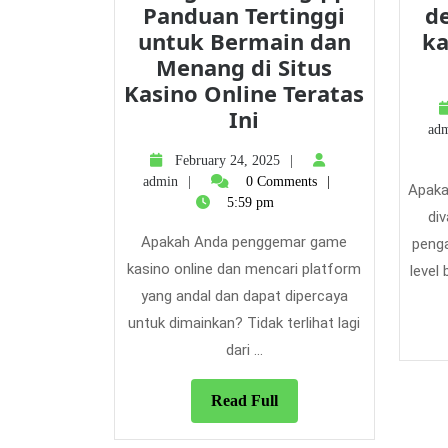
Panduan Tertinggi
d
untuk Bermain dan
ka
Menang di Situs
Kasino Online Teratas
Menangkan
Ini
ad
Besar
February
February 24, 2025
Dengan
admin
24,
admin
0 Comments
Gocengqq:
Apaka
2025
5:59 pm
Panduan
di
Apakah Anda penggemar game
Tertinggi
peng
untuk
kasino online dan mencari platform
level 
Bermain
yang andal dan dapat dipercaya
dan
untuk dimainkan? Tidak terlihat lagi
Menang
dari ...
di
Situs
Read
Read Full
Kasino
Full