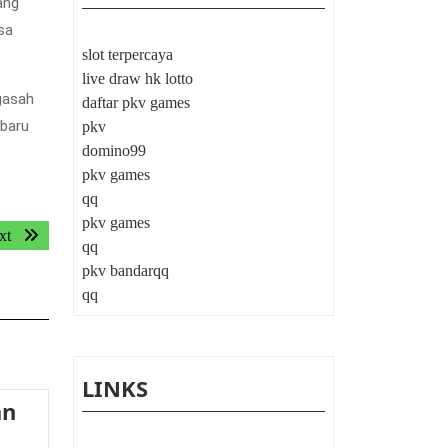
ang
sa
slot terpercaya
live draw hk lotto
gasah
daftar pkv games
 baru
pkv
domino99
pkv games
qq
pkv games
Next
xt
qq
post:
pkv bandarqq
qq
LINKS
an