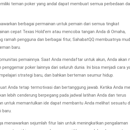
emiliki teman poker yang andal dapat membuat semua perbedaan d
awarkan berbagai permainan untuk pemain dari semua tingkat
ainan cepat Texas Hold’em atau mencoba tangan Anda di Omaha,
ang ramah pengguna dan berbagai fitur, SahabatQQ membuatnya mu
teman baru.
 komunitas pemainnya. Saat Anda mendaftar untuk akun, Anda akan m
nggemar poker lainnya dari seluruh dunia. Ini bisa menjadi cara y
pelajari strategi baru, dan bahkan berteman seumur hidup.
t Anda tetap termotivasi dan bertanggung jawab. Ketika Anda mem
kan lebih cenderung berpegang pada jadwal latihan Anda dan terus
man untuk memantulkan ide dapat membantu Anda melihat sesuatu d
 baru.
ga menawarkan sejumlah fitur lain untuk meningkatkan pengalaman