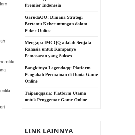
alam
Premier Indonesia
GarudaQQ: Dimana Strategi
Bertemu Keberuntungan dalam
Poker Online
dah
Mengapa IMCQQ adalah Senjata
Rahasia untuk Kampanye
Pemasaran yang Sukses
emiliki
Bangkitnya Legendaqq: Platform
ang
Pengubah Permainan di Dunia Game
Online
iliki
Taipanqqasia: Platform Utama
untuk Penggemar Game Online
ari
LINK LAINNYA