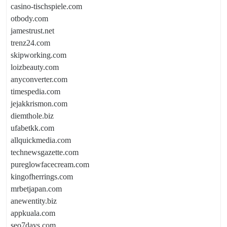
casino-tischspiele.com
otbody.com
jamestrust.net
trenz24.com
skipworking.com
loizbeauty.com
anyconverter.com
timespedia.com
jejakkrismon.com
diemthole.biz
ufabetkk.com
allquickmedia.com
technewsgazette.com
pureglowfacecream.com
kingofherrings.com
mrbetjapan.com
anewentity.biz
appkuala.com
seo7days.com