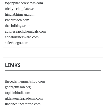
topappliancereviews.com
trickytechupdates.com
hindiabhimaan.com
khabresach.com
thecbdblogs.com
autoresearchchemicals.com
apnabusinesskaro.com
suleckiego.com
LINKS
thecedarglenmaltshop.com
georgemason.org
topicinhindi.com
uklanguageacademy.com
lindehealthcarefree.com