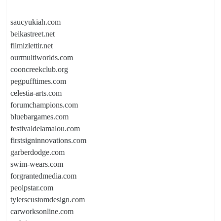
saucyukiah.com
beikastreet.net
filmizlettir.net
ourmultiworlds.com
cooncreekclub.org
pegpufftimes.com
celestia-arts.com
forumchampions.com
bluebargames.com
festivaldelamalou.com
firstsigninnovations.com
garberdodge.com
swim-wears.com
forgrantedmedia.com
peolpstar.com
tylerscustomdesign.com
carworksonline.com