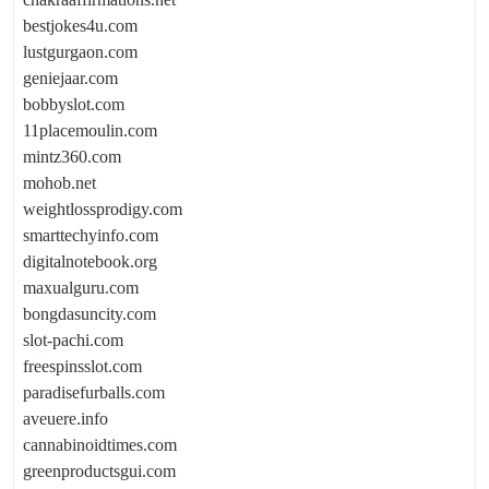
bestjokes4u.com
lustgurgaon.com
geniejaar.com
bobbyslot.com
11placemoulin.com
mintz360.com
mohob.net
weightlossprodigy.com
smarttechyinfo.com
digitalnotebook.org
maxualguru.com
bongdasuncity.com
slot-pachi.com
freespinsslot.com
paradisefurballs.com
aveuere.info
cannabinoidtimes.com
greenproductsgui.com