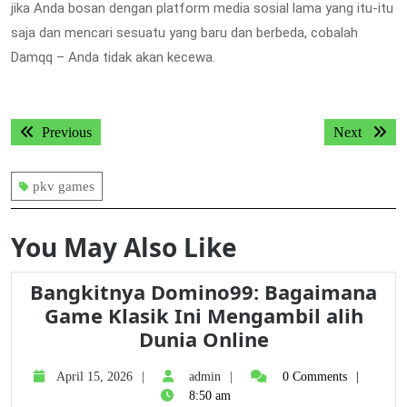
jika Anda bosan dengan platform media sosial lama yang itu-itu
saja dan mencari sesuatu yang baru dan berbeda, cobalah
Damqq – Anda tidak akan kecewa.
Post
Previous
Next
Previous
Next
navigation
post:
post:
pkv games
You May Also Like
Bangkitnya Domino99: Bagaimana
Game Klasik Ini Mengambil alih
Bangkitnya
Dunia Online
Domino99:
April
admin
April 15, 2026
admin
0 Comments
Bagaimana
15,
8:50 am