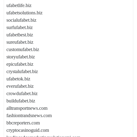
ufabetlife.biz
ufabetsolutions.biz
socialufabet.biz
surfufabet.biz
ufabetbest.biz
sureufabet.biz
customufabet.biz
storyufabet.biz
epicufabet.biz
crystalufabet.biz
ufabetok.biz
everufabet.biz
crowdufabet.biz
buildufabet.biz
alltransportnews.com
fashiontrandsnews.com
bbcreporters.com
cryptocasinoguid.com