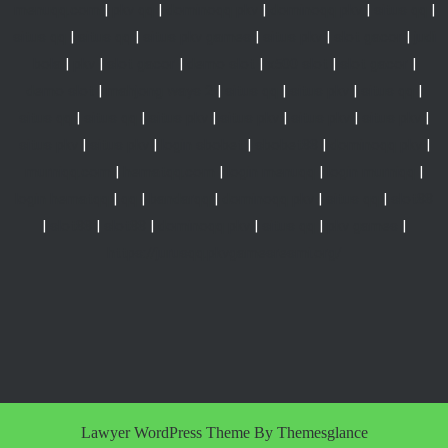
menuqq.com
|
pkv qq
|
dominoqq pkv
|
dominoqq pkv
|
situs qq
|
situs qq
|
situs qq
|
situs pkv games
|
situs pkv
|
slot gacor
|
judi
bola
|
pkv
|
slot gacor
|
demo slot
|
x500 slot
|
slot gacor
|
demo slot
|
mahjong ways 2
|
situs qq
|
situs pkv
|
situs qq
|
situs qq
|
situs qq
|
situs pkv
|
situs pkv
|
situs pkv
|
situs pkv
|
situs pkv
|
situs pkv
|
login sbobet
|
sbobet88
|
dominoqq pkv
|
murniqq.com
|
hematqq.com
|
login menuqq
|
login murniqq
|
login hematqq
|
qq
|
bandarqq
|
dominoqq pkv
|
situs qq
|
slot88
|
slot88
|
slot88
|
dominoqq pkv
|
situs qq
|
pkv games
|
https://jurusqq.pkvgamesresmi.org/
Lawyer WordPress Theme
By Themesglance