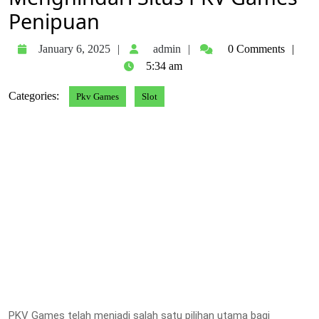
Penipuan
January
admin
January 6, 2025
admin
0 Comments
6,
5:34 am
2025
Categories:
Pkv Games
Slot
PKV Games telah menjadi salah satu pilihan utama bagi