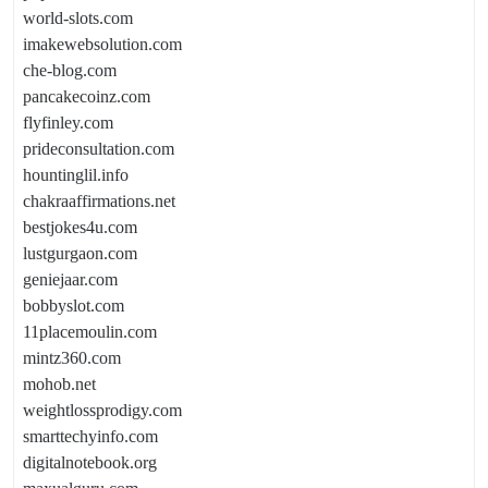
world-slots.com
imakewebsolution.com
che-blog.com
pancakecoinz.com
flyfinley.com
prideconsultation.com
hountinglil.info
chakraaffirmations.net
bestjokes4u.com
lustgurgaon.com
geniejaar.com
bobbyslot.com
11placemoulin.com
mintz360.com
mohob.net
weightlossprodigy.com
smarttechyinfo.com
digitalnotebook.org