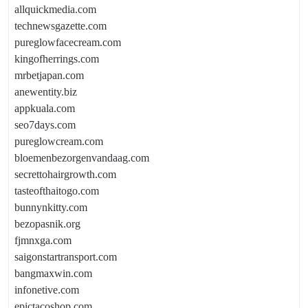
allquickmedia.com
technewsgazette.com
pureglowfacecream.com
kingofherrings.com
mrbetjapan.com
anewentity.biz
appkuala.com
seo7days.com
pureglowcream.com
bloemenbezorgenvandaag.com
secrettohairgrowth.com
tasteofthaitogo.com
bunnynkitty.com
bezopasnik.org
fjmnxga.com
saigonstartransport.com
bangmaxwin.com
infonetive.com
epictacoshop.com