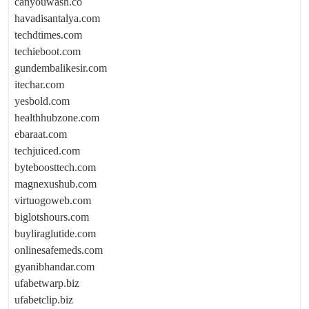
canyouwash.co
havadisantalya.com
techdtimes.com
techieboot.com
gundembalikesir.com
itechar.com
yesbold.com
healthhubzone.com
ebaraat.com
techjuiced.com
byteboosttech.com
magnexushub.com
virtuogoweb.com
biglotshours.com
buyliraglutide.com
onlinesafemeds.com
gyanibhandar.com
ufabetwarp.biz
ufabetclip.biz