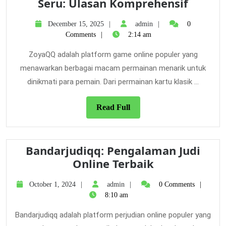
Menjel
Seru: Ulasan Komprehensif
Dunia
December
admin
December 15, 2025
admin
0
ZoyaQ
15,
Comments
2:14 am
yang
2025
Seru:
ZoyaQQ adalah platform game online populer yang
Ulasan
menawarkan berbagai macam permainan menarik untuk
Kompr
dinikmati para pemain. Dari permainan kartu klasik ...
Read
Read Full
Full
Bandarjudiqq: Pengalaman Judi
Bandarjudiqq
Online Terbaik
Pengalaman
October
admin
October 1, 2024
admin
0 Comments
Judi
1,
8:10 am
Online
2024
Terbaik
Bandarjudiqq adalah platform perjudian online populer yang