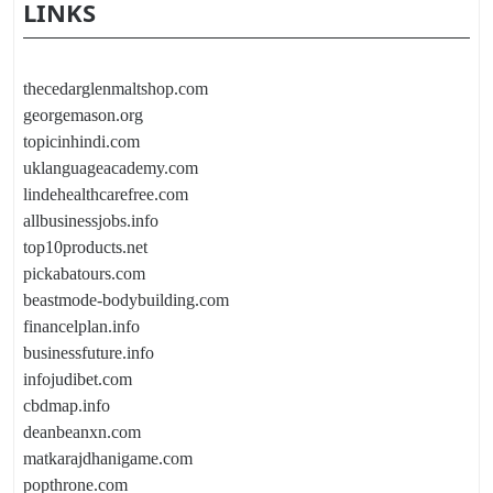
LINKS
thecedarglenmaltshop.com
georgemason.org
topicinhindi.com
uklanguageacademy.com
lindehealthcarefree.com
allbusinessjobs.info
top10products.net
pickabatours.com
beastmode-bodybuilding.com
financelplan.info
businessfuture.info
infojudibet.com
cbdmap.info
deanbeanxn.com
matkarajdhanigame.com
popthrone.com