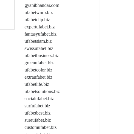
ino
gyanibhandar.com
ne
ufabetwarp.biz
ufabetclip.biz
expertufabet.biz
fantasyufabet.biz
ufabetsiam.biz
swissufabet.biz
ufabetbusiness.biz
greenufabet.biz
ufabetcolor.biz
extraufabet.biz
ufabetlife.biz
ufabetsolutions.biz
socialufabet.biz
surfufabet.biz
ufabetbest.biz
sureufabet.biz
customufabet.biz