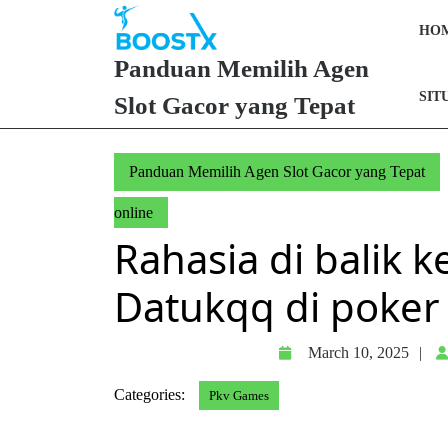
Skip
HO
to
content
Panduan Memilih Agen
Skip
SIT
Slot Gacor yang Tepat
to
Content
Panduan Memilih Agen Slot Gacor yang Tepat
online
Rahasia di balik
Datukqq di poker
Ma
March 10, 2025
10
Categories:
Pkv Games
20