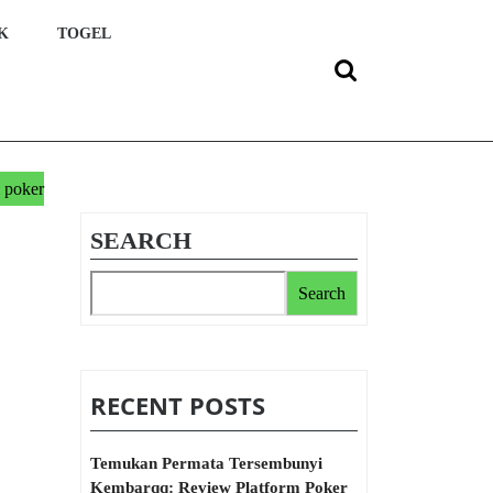
K
TOGEL
Search
for:
 poker
SEARCH
Search
RECENT POSTS
Temukan Permata Tersembunyi
Kembarqq: Review Platform Poker