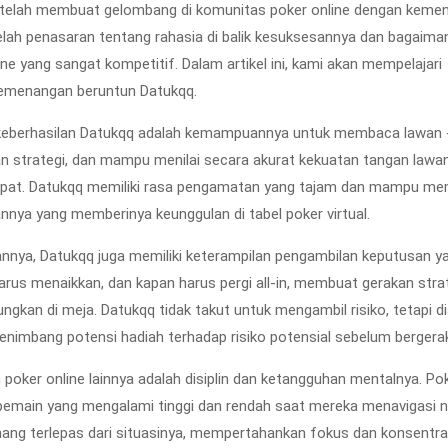
g telah membuat gelombang di komunitas poker online dengan keme
ah penasaran tentang rahasia di balik kesuksesannya dan bagaiman
ine yang sangat kompetitif. Dalam artikel ini, kami akan mempelajari
 kemenangan beruntun Datukqq.
a keberhasilan Datukqq adalah kemampuannya untuk membaca lawan 
an strategi, dan mampu menilai secara akurat kekuatan tangan lawa
epat. Datukqq memiliki rasa pengamatan yang tajam dan mampu m
annya yang memberinya keunggulan di tabel poker virtual.
ya, Datukqq juga memiliki keterampilan pengambilan keputusan y
harus menaikkan, dan kapan harus pergi all-in, membuat gerakan stra
an di meja. Datukqq tidak takut untuk mengambil risiko, tetapi d
nimbang potensi hadiah terhadap risiko potensial sebelum bergera
poker online lainnya adalah disiplin dan ketangguhan mentalnya. Po
 pemain yang mengalami tinggi dan rendah saat mereka menavigasi n
nang terlepas dari situasinya, mempertahankan fokus dan konsentra