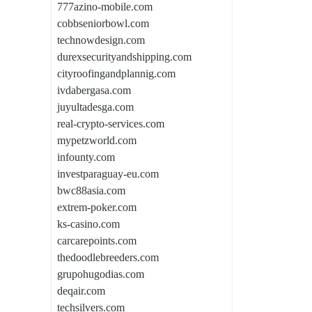
777azino-mobile.com
cobbseniorbowl.com
technowdesign.com
durexsecurityandshipping.com
cityroofingandplannig.com
ivdabergasa.com
juyultadesga.com
real-crypto-services.com
mypetzworld.com
infounty.com
investparaguay-eu.com
bwc88asia.com
extrem-poker.com
ks-casino.com
carcarepoints.com
thedoodlebreeders.com
grupohugodias.com
deqair.com
techsilvers.com