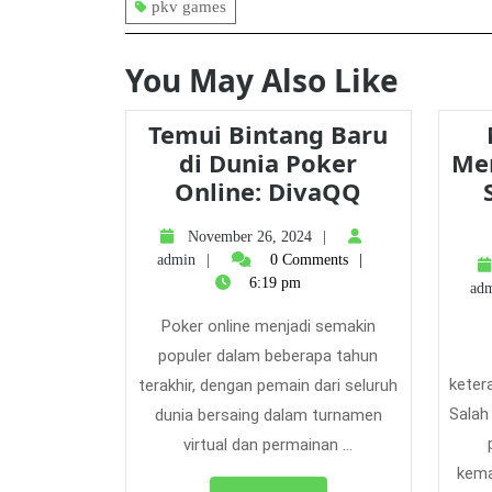
pkv games
You May Also Like
Temui Bintang Baru
di Dunia Poker
Men
Temui
Online: DivaQQ
Bintang
November
November 26, 2024
Baru
admin
26,
admin
0 Comments
di
2024
6:19 pm
ad
Dunia
Poker online menjadi semakin
Poker
Online:
populer dalam beberapa tahun
DivaQQ
keter
terakhir, dengan pemain dari seluruh
Salah
dunia bersaing dalam turnamen
virtual dan permainan ...
kema