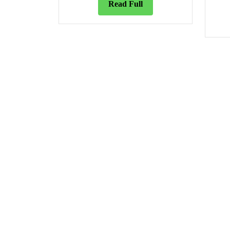
Read
Read Full
Full