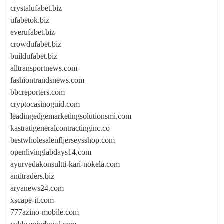
crystalufabet.biz
ufabetok.biz
everufabet.biz
crowdufabet.biz
buildufabet.biz
alltransportnews.com
fashiontrandsnews.com
bbcreporters.com
cryptocasinoguid.com
leadingedgemarketingsolutionsmi.com
kastratigeneralcontractinginc.co
bestwholesalenfljerseysshop.com
openlivinglabdays14.com
ayurvedakonsultti-kari-nokela.com
antitraders.biz
aryanews24.com
xscape-it.com
777azino-mobile.com