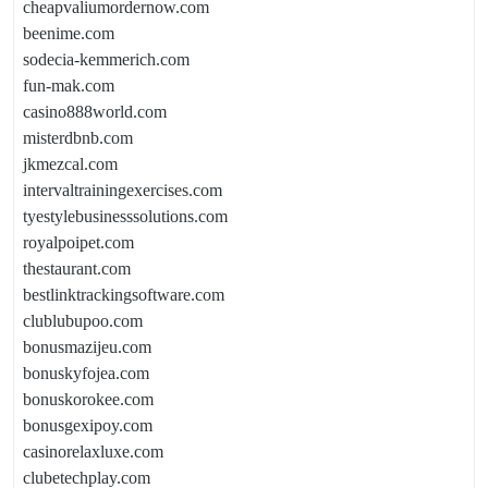
cheapvaliumordernow.com
beenime.com
sodecia-kemmerich.com
fun-mak.com
casino888world.com
misterdbnb.com
jkmezcal.com
intervaltrainingexercises.com
tyestylebusinesssolutions.com
royalpoipet.com
thestaurant.com
bestlinktrackingsoftware.com
clublubupoo.com
bonusmazijeu.com
bonuskyfojea.com
bonuskorokee.com
bonusgexipoy.com
casinorelaxluxe.com
clubetechplay.com