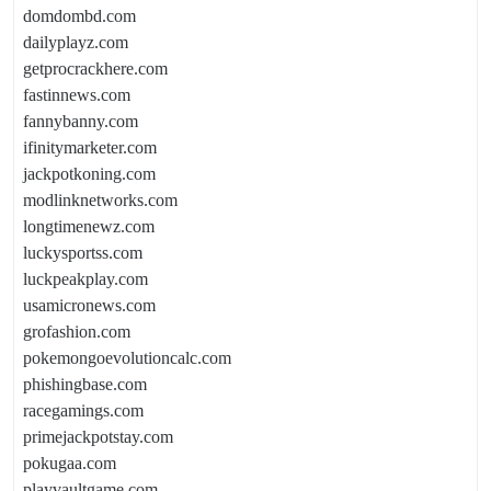
domdombd.com
dailyplayz.com
getprocrackhere.com
fastinnews.com
fannybanny.com
ifinitymarketer.com
jackpotkoning.com
modlinknetworks.com
longtimenewz.com
luckysportss.com
luckpeakplay.com
usamicronews.com
grofashion.com
pokemongoevolutioncalc.com
phishingbase.com
racegamings.com
primejackpotstay.com
pokugaa.com
playvaultgame.com