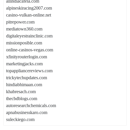
allindiacafela.com
alpineskiracing2007.com
casino-vulkan-online.net
pitrepower.com
mediatown360.com
digitaleyestrainclinic.com
missionposible.com
online-casinos-vegas.com
xfinityrouterlogin.com
marketingjacks.com
topappliancereviews.com
trickytechupdates.com
hindiabhimaan.com
khabresach.com
thecbdblogs.com
autoresearchchemicals.com
apnabusinesskaro.com
suleckiego.com