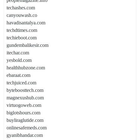
peoplemagazine.info
techashes.com
canyouwash.co
havadisantalya.com
techdtimes.com
techieboot.com
gundembalikesir.com
itechar.com
yesbold.com
healthhubzone.com
ebaraat.com
techjuiced.com
byteboosttech.com
magnexushub.com
virtuogoweb.com
biglotshours.com
buyliraglutide.com
onlinesafemeds.com
gyanibhandar.com