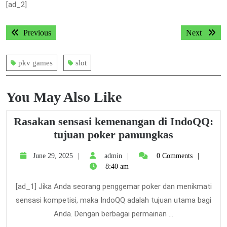
[ad_2]
Post
Previous
Next
Previous
Next
navigation
post:
post:
pkv games
slot
You May Also Like
Rasakan sensasi kemenangan di IndoQQ:
Rasakan
tujuan poker pamungkas
sensasi
June
admin
June 29, 2025
admin
0 Comments
kemenang
29,
8:40 am
di
2025
IndoQQ:
[ad_1] Jika Anda seorang penggemar poker dan menikmati
tujuan
sensasi kompetisi, maka IndoQQ adalah tujuan utama bagi
poker
Anda. Dengan berbagai permainan ...
pamungka