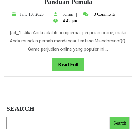
Menjelajahi
Panduan Pemula
Kegagalan
June
admin
June 10, 2025
admin
0 Comments
MaindominoQ
10,
4:42 pm
Panduan
2025
Pemula
[ad_1] Jika Anda adalah penggemar perjudian online, maka
Anda mungkin pernah mendengar tentang MaindominoQQ.
Game perjudian online yang populer ini ...
Read
Read Full
Full
SEARCH
Search