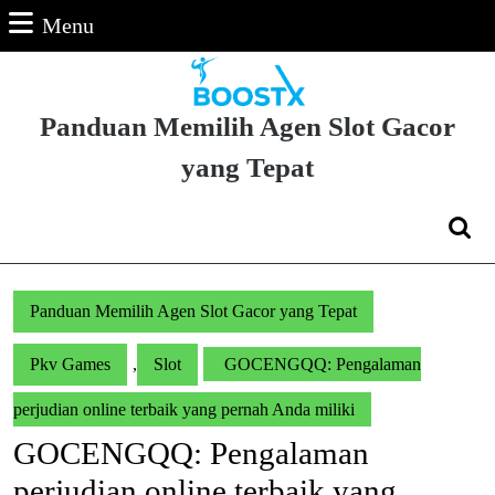
Skip
Menu
Menu
to
content
Skip
to
Panduan Memilih Agen Slot Gacor
Content
yang Tepat
Search
for:
Panduan Memilih Agen Slot Gacor yang Tepat
Pkv Games
,
Slot
GOCENGQQ: Pengalaman
perjudian online terbaik yang pernah Anda miliki
GOCENGQQ: Pengalaman
perjudian online terbaik yang