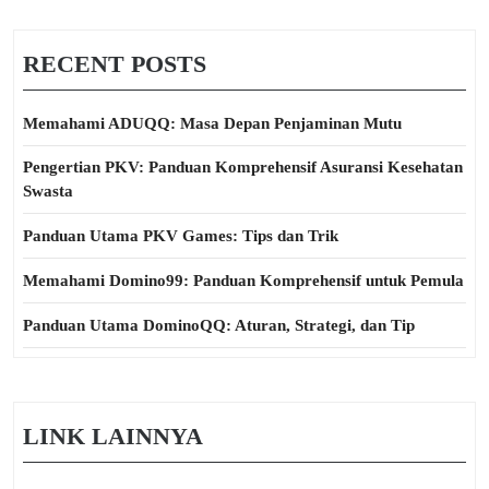
RECENT POSTS
Memahami ADUQQ: Masa Depan Penjaminan Mutu
Pengertian PKV: Panduan Komprehensif Asuransi Kesehatan
Swasta
Panduan Utama PKV Games: Tips dan Trik
Memahami Domino99: Panduan Komprehensif untuk Pemula
Panduan Utama DominoQQ: Aturan, Strategi, dan Tip
LINK LAINNYA