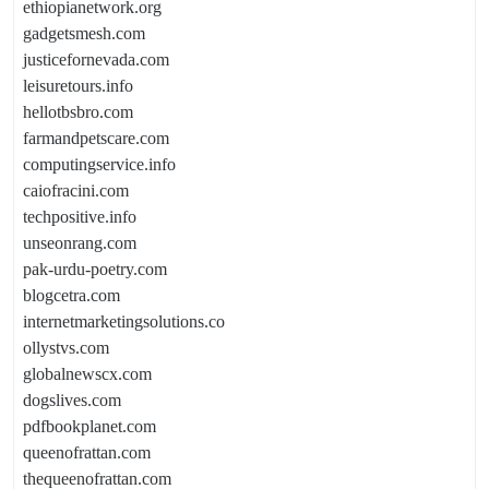
ethiopianetwork.org
gadgetsmesh.com
justicefornevada.com
leisuretours.info
hellotbsbro.com
farmandpetscare.com
computingservice.info
caiofracini.com
techpositive.info
unseonrang.com
pak-urdu-poetry.com
blogcetra.com
internetmarketingsolutions.co
ollystvs.com
globalnewscx.com
dogslives.com
pdfbookplanet.com
queenofrattan.com
thequeenofrattan.com