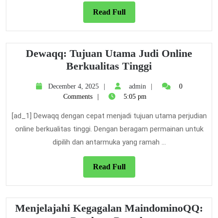
Read
Read Full
Full
Dewaqq: Tujuan Utama Judi Online
Dewaqq:
Berkualitas Tinggi
Tujuan
December
admin
December 4, 2025
admin
0
Utama
4,
Comments
5:05 pm
Judi
2025
Online
[ad_1] Dewaqq dengan cepat menjadi tujuan utama perjudian
Berkualitas
online berkualitas tinggi. Dengan beragam permainan untuk
Tinggi
dipilih dan antarmuka yang ramah ...
Read
Read Full
Full
Menjelajahi Kegagalan MaindominoQQ: