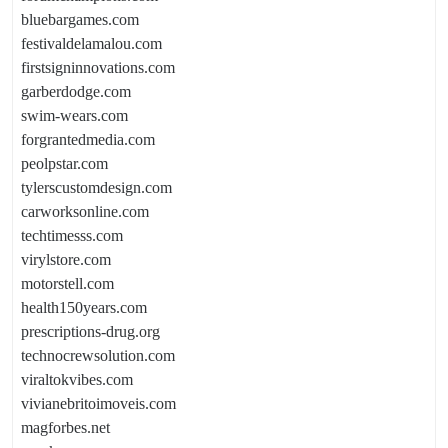
bluebargames.com
festivaldelamalou.com
firstsigninnovations.com
garberdodge.com
swim-wears.com
forgrantedmedia.com
peolpstar.com
tylerscustomdesign.com
carworksonline.com
techtimesss.com
virylstore.com
motorstell.com
health150years.com
prescriptions-drug.org
technocrewsolution.com
viraltokvibes.com
vivianebritoimoveis.com
magforbes.net