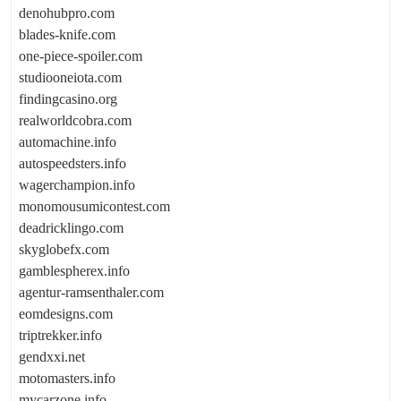
denohubpro.com
blades-knife.com
one-piece-spoiler.com
studiooneiota.com
findingcasino.org
realworldcobra.com
automachine.info
autospeedsters.info
wagerchampion.info
monomousumicontest.com
deadricklingo.com
skyglobefx.com
gamblespherex.info
agentur-ramsenthaler.com
eomdesigns.com
triptrekker.info
gendxxi.net
motomasters.info
mycarzone.info