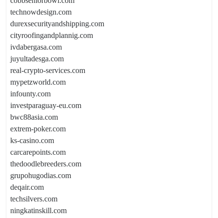
cobbseniorbowl.com
technowdesign.com
durexsecurityandshipping.com
cityroofingandplannig.com
ivdabergasa.com
juyultadesga.com
real-crypto-services.com
mypetzworld.com
infounty.com
investparaguay-eu.com
bwc88asia.com
extrem-poker.com
ks-casino.com
carcarepoints.com
thedoodlebreeders.com
grupohugodias.com
deqair.com
techsilvers.com
ningkatinskill.com