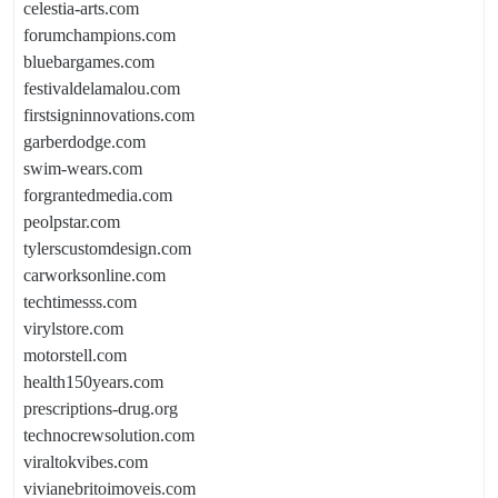
celestia-arts.com
forumchampions.com
bluebargames.com
festivaldelamalou.com
firstsigninnovations.com
garberdodge.com
swim-wears.com
forgrantedmedia.com
peolpstar.com
tylerscustomdesign.com
carworksonline.com
techtimesss.com
virylstore.com
motorstell.com
health150years.com
prescriptions-drug.org
technocrewsolution.com
viraltokvibes.com
vivianebritoimoveis.com