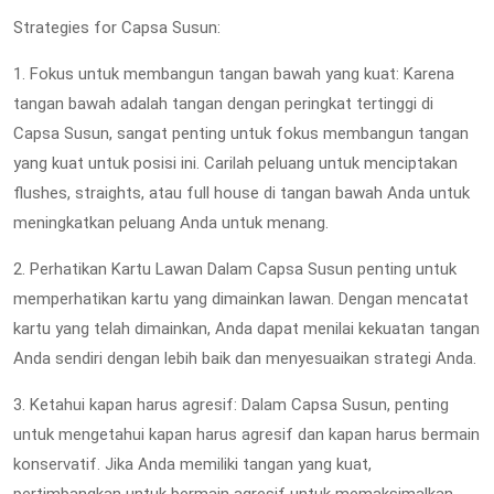
Strategies for Capsa Susun:
1. Fokus untuk membangun tangan bawah yang kuat: Karena
tangan bawah adalah tangan dengan peringkat tertinggi di
Capsa Susun, sangat penting untuk fokus membangun tangan
yang kuat untuk posisi ini. Carilah peluang untuk menciptakan
flushes, straights, atau full house di tangan bawah Anda untuk
meningkatkan peluang Anda untuk menang.
2. Perhatikan Kartu Lawan Dalam Capsa Susun penting untuk
memperhatikan kartu yang dimainkan lawan. Dengan mencatat
kartu yang telah dimainkan, Anda dapat menilai kekuatan tangan
Anda sendiri dengan lebih baik dan menyesuaikan strategi Anda.
3. Ketahui kapan harus agresif: Dalam Capsa Susun, penting
untuk mengetahui kapan harus agresif dan kapan harus bermain
konservatif. Jika Anda memiliki tangan yang kuat,