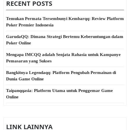
RECENT POSTS
Temukan Permata Tersembunyi Kembarqq: Review Platform
Poker Premier Indonesia
GarudaQQ: Dimana Strategi Bertemu Keberuntungan dalam
Poker Online
Mengapa IMCQQ adalah Senjata Rahasia untuk Kampanye
Pemasaran yang Sukses
Bangkitnya Legendaqq: Platform Pengubah Permainan di
Dunia Game Online
Taipanqqasia: Platform Utama untuk Penggemar Game
Online
LINK LAINNYA