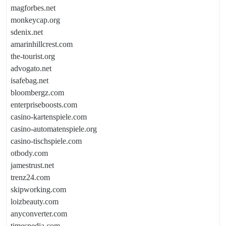
magforbes.net
monkeycap.org
sdenix.net
amarinhillcrest.com
the-tourist.org
advogato.net
isafebag.net
bloombergz.com
enterpriseboosts.com
casino-kartenspiele.com
casino-automatenspiele.org
casino-tischspiele.com
otbody.com
jamestrust.net
trenz24.com
skipworking.com
loizbeauty.com
anyconverter.com
timespedia.com