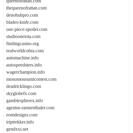
queenofrattan.com
thequeenofrattan.com
denohubpro.com
blades-knife.com
one-piece-spoiler.com
studiooneiota.com
findingcasino.org
realworldcobra.com
automachine.info
autospeedsters.info
wagerchampion.info
monomousumicontest.com
deadricklingo.com
skyglobefx.com
gamblespherex.info
agentur-ramsenthaler.com
eomdesigns.com
triptrekker.info
gendxxi.net