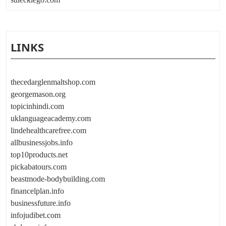
LINKS
thecedarglenmaltshop.com
georgemason.org
topicinhindi.com
uklanguageacademy.com
lindehealthcarefree.com
allbusinessjobs.info
top10products.net
pickabatours.com
beastmode-bodybuilding.com
financelplan.info
businessfuture.info
infojudibet.com