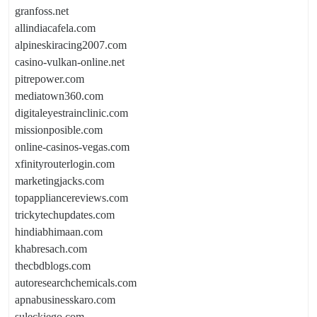
granfoss.net
allindiacafela.com
alpineskiracing2007.com
casino-vulkan-online.net
pitrepower.com
mediatown360.com
digitaleyestrainclinic.com
missionposible.com
online-casinos-vegas.com
xfinityrouterlogin.com
marketingjacks.com
topappliancereviews.com
trickytechupdates.com
hindiabhimaan.com
khabresach.com
thecbdblogs.com
autoresearchchemicals.com
apnabusinesskaro.com
suleckiego.com