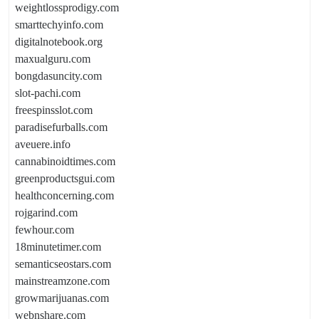
weightlossprodigy.com
smarttechyinfo.com
digitalnotebook.org
maxualguru.com
bongdasuncity.com
slot-pachi.com
freespinsslot.com
paradisefurballs.com
aveuere.info
cannabinoidtimes.com
greenproductsgui.com
healthconcerning.com
rojgarind.com
fewhour.com
18minutetimer.com
semanticseostars.com
mainstreamzone.com
growmarijuanas.com
webnshare.com