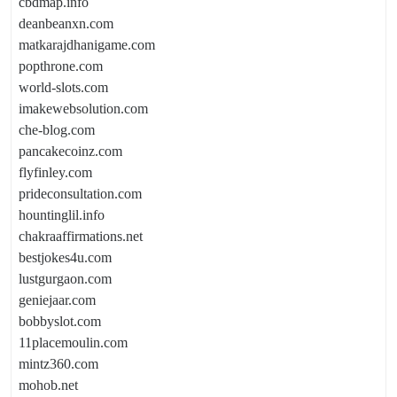
cbdmap.info
deanbeanxn.com
matkarajdhanigame.com
popthrone.com
world-slots.com
imakewebsolution.com
che-blog.com
pancakecoinz.com
flyfinley.com
prideconsultation.com
hountinglil.info
chakraaffirmations.net
bestjokes4u.com
lustgurgaon.com
geniejaar.com
bobbyslot.com
11placemoulin.com
mintz360.com
mohob.net