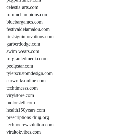
celestia-arts.com
forumchampions.com
bluebargames.com
festivaldelamalou.com
firstsigninnovations.com
garberdodge.com
swim-wears.com
forgrantedmedia.com
peolpstar.com
tylerscustomdesign.com
carworksonline.com
techtimesss.com
virylstore.com
motorstell.com
health150years.com
prescriptions-drug.org
technocrewsolution.com
viraltokvibes.com