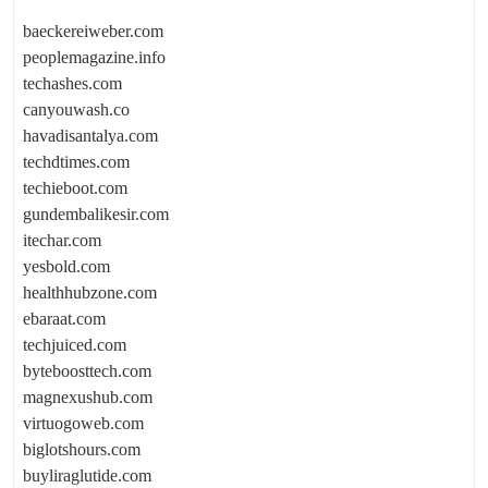
baeckereiweber.com
peoplemagazine.info
techashes.com
canyouwash.co
havadisantalya.com
techdtimes.com
techieboot.com
gundembalikesir.com
itechar.com
yesbold.com
healthhubzone.com
ebaraat.com
techjuiced.com
byteboosttech.com
magnexushub.com
virtuogoweb.com
biglotshours.com
buyliraglutide.com