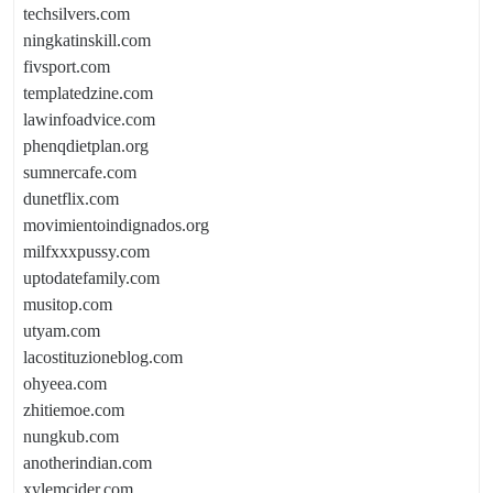
techsilvers.com
ningkatinskill.com
fivsport.com
templatedzine.com
lawinfoadvice.com
phenqdietplan.org
sumnercafe.com
dunetflix.com
movimientoindignados.org
milfxxxpussy.com
uptodatefamily.com
musitop.com
utyam.com
lacostituzioneblog.com
ohyeea.com
zhitiemoe.com
nungkub.com
anotherindian.com
xylemcider.com