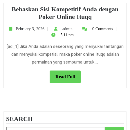
Perjud
Bebaskan Sisi Kompetitif Anda dengan
Online
Bebaskan
Poker Online Ituqq
Sisi
February
admin
February 3, 2026
admin
0 Comments
Kompetitif
3,
5:11 pm
Anda
2026
dengan
[ad_1] Jika Anda adalah seseorang yang menyukai tantangan
Poker
dan menyukai kompetisi, maka poker online Ituqq adalah
Online
permainan yang sempurna untuk ...
Ituqq
Read
Read Full
Full
SEARCH