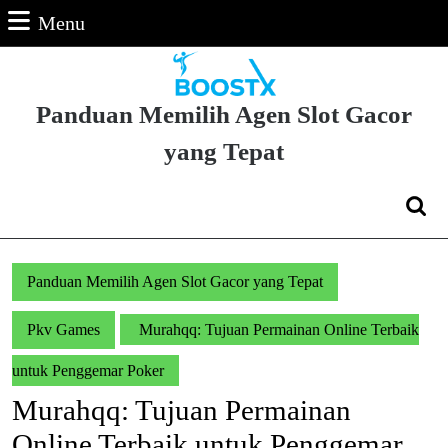
Skip
Menu
Menu
to
content
Skip
to
Panduan Memilih Agen Slot Gacor
Content
yang Tepat
Search
for:
Panduan Memilih Agen Slot Gacor yang Tepat
Pkv Games
Murahqq: Tujuan Permainan Online Terbaik
untuk Penggemar Poker
Murahqq: Tujuan Permainan
Online Terbaik untuk Penggemar