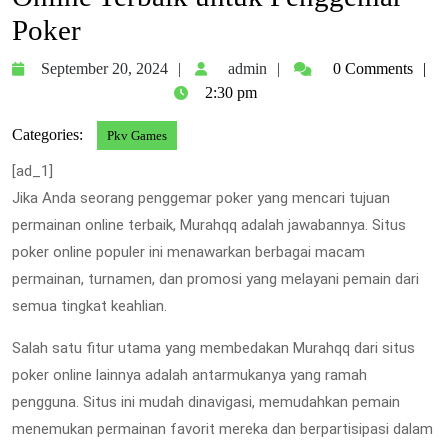
Poker
September
admin
September 20, 2024
admin
0 Comments
20,
2:30 pm
2024
Categories:
Pkv Games
[ad_1]
Jika Anda seorang penggemar poker yang mencari tujuan
permainan online terbaik, Murahqq adalah jawabannya. Situs
poker online populer ini menawarkan berbagai macam
permainan, turnamen, dan promosi yang melayani pemain dari
semua tingkat keahlian.
Salah satu fitur utama yang membedakan Murahqq dari situs
poker online lainnya adalah antarmukanya yang ramah
pengguna. Situs ini mudah dinavigasi, memudahkan pemain
menemukan permainan favorit mereka dan berpartisipasi dalam