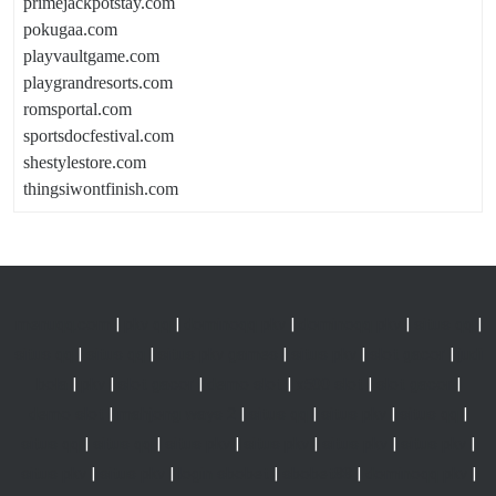
primejackpotstay.com
pokugaa.com
playvaultgame.com
playgrandresorts.com
romsportal.com
sportsdocfestival.com
shestylestore.com
thingsiwontfinish.com
menuqq.com
|
pkv qq
|
dominoqq pkv
|
dominoqq pkv
|
situs qq
|
situs qq
|
situs qq
|
situs pkv games
|
situs pkv
|
slot gacor
|
judi
bola
|
pkv
|
slot gacor
|
demo slot
|
x500 slot
|
slot gacor
|
demo slot
|
mahjong ways 2
|
situs qq
|
situs pkv
|
situs qq
|
situs qq
|
situs qq
|
situs pkv
|
situs pkv
|
situs pkv
|
situs pkv
|
situs pkv
|
situs pkv
|
login sbobet
|
sbobet88
|
dominoqq pkv
|