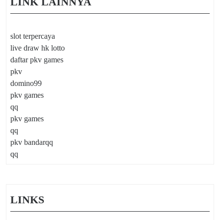
LINK LAINNYA
slot terpercaya
live draw hk lotto
daftar pkv games
pkv
domino99
pkv games
qq
pkv games
qq
pkv bandarqq
qq
LINKS