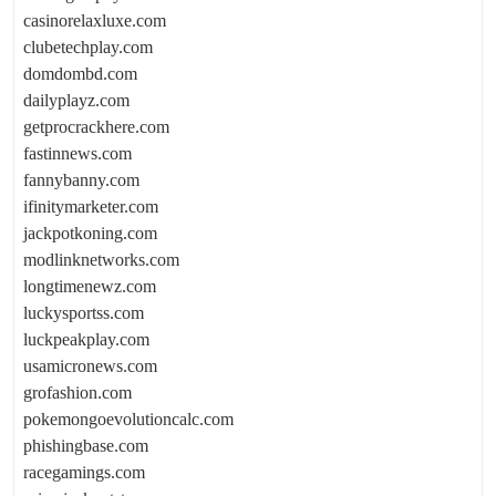
casinorelaxluxe.com
clubetechplay.com
domdombd.com
dailyplayz.com
getprocrackhere.com
fastinnews.com
fannybanny.com
ifinitymarketer.com
jackpotkoning.com
modlinknetworks.com
longtimenewz.com
luckysportss.com
luckpeakplay.com
usamicronews.com
grofashion.com
pokemongoevolutioncalc.com
phishingbase.com
racegamings.com