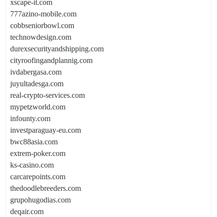
xscape-it.com
777azino-mobile.com
cobbseniorbowl.com
technowdesign.com
durexsecurityandshipping.com
cityroofingandplannig.com
ivdabergasa.com
juyultadesga.com
real-crypto-services.com
mypetzworld.com
infounty.com
investparaguay-eu.com
bwc88asia.com
extrem-poker.com
ks-casino.com
carcarepoints.com
thedoodlebreeders.com
grupohugodias.com
deqair.com