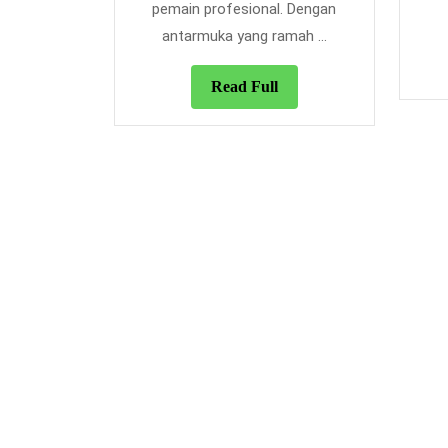
Resmi
pemain profesional. Dengan
Mengu
antarmuka yang ramah ...
Permai
Read
Read Full
Full