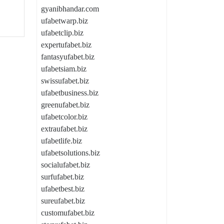
gyanibhandar.com
ufabetwarp.biz
ufabetclip.biz
expertufabet.biz
fantasyufabet.biz
ufabetsiam.biz
swissufabet.biz
ufabetbusiness.biz
greenufabet.biz
ufabetcolor.biz
extraufabet.biz
ufabetlife.biz
ufabetsolutions.biz
socialufabet.biz
surfufabet.biz
ufabetbest.biz
sureufabet.biz
customufabet.biz