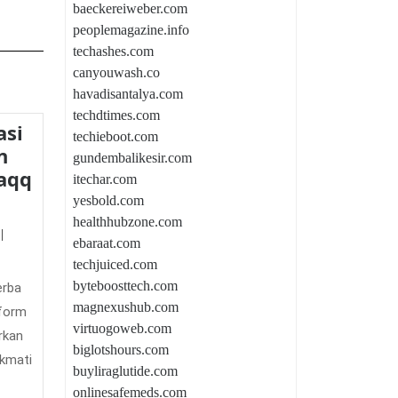
baeckereiweber.com
peoplemagazine.info
techashes.com
canyouwash.co
havadisantalya.com
techdtimes.com
asi
techieboot.com
n
gundembalikesir.com
Menjelajahi
aqq
itechar.com
Sensasi
yesbold.com
dan
healthhubzone.com
Keuntungan
ebaraat.com
Bermain
techjuiced.com
byteboosttech.com
erba
di
magnexushub.com
Cahayaqq
tform
virtuogoweb.com
rkan
biglotshours.com
ikmati
buyliraglutide.com
onlinesafemeds.com