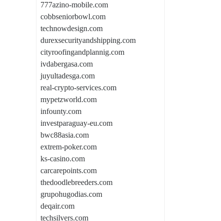
777azino-mobile.com
cobbseniorbowl.com
technowdesign.com
durexsecurityandshipping.com
cityroofingandplannig.com
ivdabergasa.com
juyultadesga.com
real-crypto-services.com
mypetzworld.com
infounty.com
investparaguay-eu.com
bwc88asia.com
extrem-poker.com
ks-casino.com
carcarepoints.com
thedoodlebreeders.com
grupohugodias.com
deqair.com
techsilvers.com