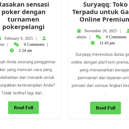
Rasakan sensasi
Suryaqq: Toko
poker dengan
Terpadu untuk G
qasia:
turnamen
Online Premiu
aman
Rasakan
pokerpelangi
N
November 26, 2025
n
sensasi
admin
26
admin
0 Comments
February
February 9, 2025
poker
2
11:43 pm
admin
9,
min
0 Comments
dengan
2025
2:24 am
turnamen
Suryaqq merevolusi dunia 
kah Anda seorang penggemar
pokerpelangi
online dengan platform prem
ker yang mencari cara yang
yang menawarkan berag
debarkan dan menarik untuk
permainan dan layanan un
unjukkan keterampilan Anda?
pemain dari semua tingkat kea
Tidak terlihat lagi dari ...
...
Read
Read Full
Read
Read Full
Full
Full