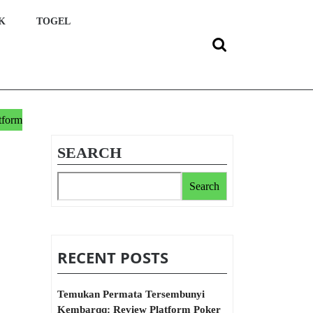
K
TOGEL
Search
for:
tform
SEARCH
Search
RECENT POSTS
Temukan Permata Tersembunyi
Kembarqq: Review Platform Poker