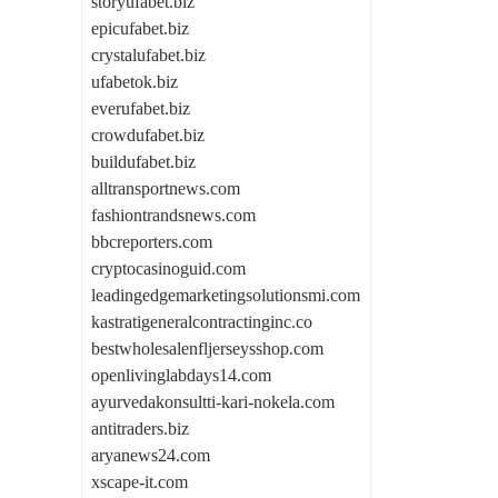
storyufabet.biz
epicufabet.biz
crystalufabet.biz
ufabetok.biz
everufabet.biz
crowdufabet.biz
buildufabet.biz
alltransportnews.com
fashiontrandsnews.com
bbcreporters.com
cryptocasinoguid.com
leadingedgemarketingsolutionsmi.com
kastratigeneralcontractinginc.co
bestwholesalenfljerseysshop.com
openlivinglabdays14.com
ayurvedakonsultti-kari-nokela.com
antitraders.biz
aryanews24.com
xscape-it.com