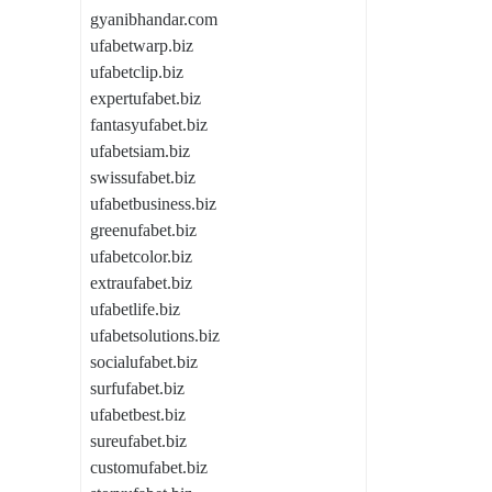
gyanibhandar.com
ufabetwarp.biz
ufabetclip.biz
expertufabet.biz
fantasyufabet.biz
ufabetsiam.biz
swissufabet.biz
ufabetbusiness.biz
greenufabet.biz
ufabetcolor.biz
extraufabet.biz
ufabetlife.biz
ufabetsolutions.biz
socialufabet.biz
surfufabet.biz
ufabetbest.biz
sureufabet.biz
customufabet.biz