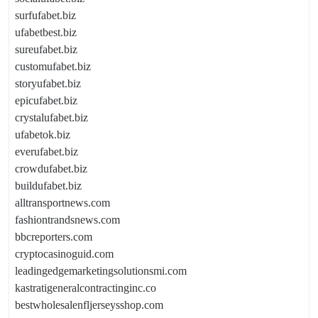
surfufabet.biz
ufabetbest.biz
sureufabet.biz
customufabet.biz
storyufabet.biz
epicufabet.biz
crystalufabet.biz
ufabetok.biz
everufabet.biz
crowdufabet.biz
buildufabet.biz
alltransportnews.com
fashiontrandsnews.com
bbcreporters.com
cryptocasinoguid.com
leadingedgemarketingsolutionsmi.com
kastratigeneralcontractinginc.co
bestwholesalenfljerseysshop.com