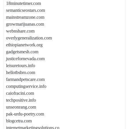
18minutetimer.com
semanticseostars.com
mainstreamzone.com
growmarijuanas.com
webnshare.com
overlygeneralization.com
ethiopianetwork.org
gadgetsmesh.com
justicefornevada.com
leisuretours.info
hellotbsbro.com
farmandpetscare.com
computingservice.info
caiofracini.com
techpositive.info
unseonrang.com
pak-urdu-poetry.com
blogcetra.com
internetmarketingsolutions.co