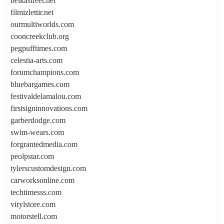
beikastreet.net
filmizlettir.net
ourmultiworlds.com
cooncreekclub.org
pegpufftimes.com
celestia-arts.com
forumchampions.com
bluebargames.com
festivaldelamalou.com
firstsigninnovations.com
garberdodge.com
swim-wears.com
forgrantedmedia.com
peolpstar.com
tylerscustomdesign.com
carworksonline.com
techtimesss.com
virylstore.com
motorstell.com