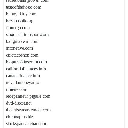
secrettohairgrowth.com
tasteofthaitogo.com
bunnynkitty.com
bezopasnik.org
fjmnxga.com
saigonstartransport.com
bangmaxwin.com
infonetive.com
epictacoshop.com
biopuraskinserum.com
californiafinances.info
canadafinance.info
nevadamoney.info
rimene.com
ledepanneur-pigalle.com
dvd-digest.net
theartistsmarketnola.com
chiranaplus.biz
stackspancakebar.com