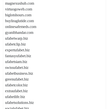
magnexushub.com
virtuogoweb.com
biglotshours.com
buyliraglutide.com
onlinesafemeds.com
gyanibhandar.com
ufabetwarp.biz
ufabetclip.biz
expertufabet.biz
fantasyufabet.biz
ufabetsiam.biz
swissufabet.biz
ufabetbusiness.biz
greenufabet.biz
ufabetcolor.biz
extraufabet.biz
ufabetlife.biz
ufabetsolutions.biz
socialufabet.biz