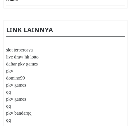
LINK LAINNYA
slot terpercaya
live draw hk lotto
daftar pkv games
pkv
domino99
pkv games
qq
pkv games
qq
pkv bandarqq
qq