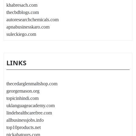
khabresach.com
thecbdblogs.com
autoresearchchemicals.com
apnabusinesskaro.com
suleckiego.com
LINKS
thecedarglenmaltshop.com
georgemason.org
topicinhindi.com
uklanguageacademy.com
lindehealthcarefree.com
allbusinessjobs.info
top10products.net
pickabatours.com