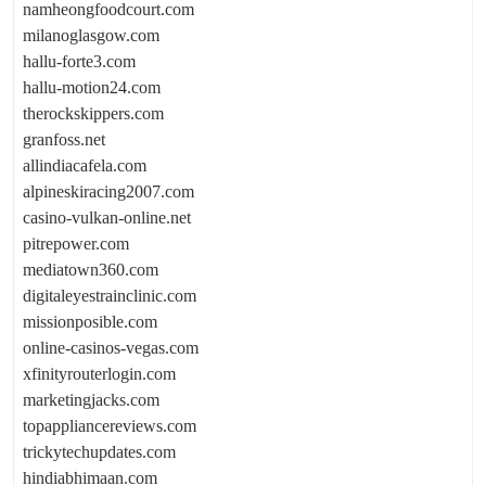
namheongfoodcourt.com
milanoglasgow.com
hallu-forte3.com
hallu-motion24.com
therockskippers.com
granfoss.net
allindiacafela.com
alpineskiracing2007.com
casino-vulkan-online.net
pitrepower.com
mediatown360.com
digitaleyestrainclinic.com
missionposible.com
online-casinos-vegas.com
xfinityrouterlogin.com
marketingjacks.com
topappliancereviews.com
trickytechupdates.com
hindiabhimaan.com