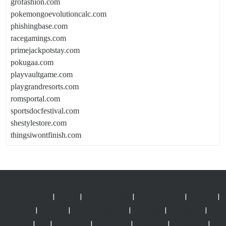
grofashion.com
pokemongoevolutioncalc.com
phishingbase.com
racegamings.com
primejackpotstay.com
pokugaa.com
playvaultgame.com
playgrandresorts.com
romsportal.com
sportsdocfestival.com
shestylestore.com
thingsiwontfinish.com
menuqq.com
|
pkv qq
|
dominoqq pkv
|
dominoqq pkv
|
situs qq
|
situs qq
|
situs qq
|
situs pkv games
|
situs pkv
|
slot gacor
|
judi
bola
|
pkv
|
slot gacor
|
demo slot
|
x500 slot
|
slot gacor
|