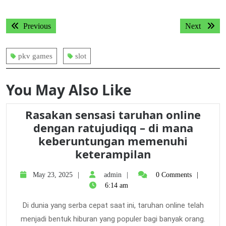
Post
Previous
Next
Previous
Next
navigation
post:
post:
pkv games
slot
You May Also Like
Rasakan sensasi taruhan online
dengan ratujudiqq – di mana
keberuntungan memenuhi
Rasakan
keterampilan
sensasi
May
admin
May 23, 2025
admin
0 Comments
taruhan
23,
6:14 am
online
2025
dengan
Di dunia yang serba cepat saat ini, taruhan online telah
ratujudiqq
menjadi bentuk hiburan yang populer bagi banyak orang.