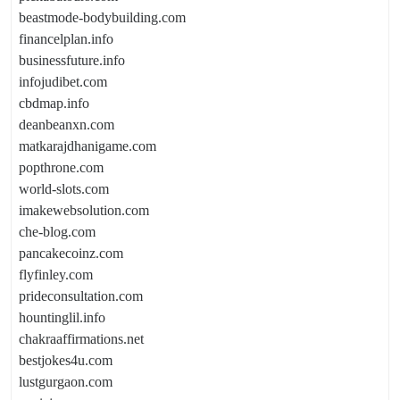
beastmode-bodybuilding.com
financelplan.info
businessfuture.info
infojudibet.com
cbdmap.info
deanbeanxn.com
matkarajdhanigame.com
popthrone.com
world-slots.com
imakewebsolution.com
che-blog.com
pancakecoinz.com
flyfinley.com
prideconsultation.com
hountinglil.info
chakraaffirmations.net
bestjokes4u.com
lustgurgaon.com