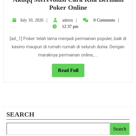
Dari
Poker Online
Pemula
July
admin
July 10, 2026
admin
0 Comments
hingga
10,
12:37 pm
Pro:
2026
Bagaimana
[ad_1] Poker telah lama menjadi permainan populer, baik di
Akuqq
kasino maupun di rumah-rumah di seluruh dunia. Dengan
maraknya permainan online, ...
Merevolusi
Cara
Read
Read Full
Kita
Full
Bermain
Poker
Online
SEARCH
Search