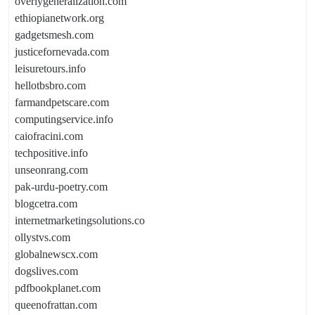
overlygeneralization.com
ethiopianetwork.org
gadgetsmesh.com
justicefornevada.com
leisuretours.info
hellotbsbro.com
farmandpetscare.com
computingservice.info
caiofracini.com
techpositive.info
unseonrang.com
pak-urdu-poetry.com
blogcetra.com
internetmarketingsolutions.co
ollystvs.com
globalnewscx.com
dogslives.com
pdfbookplanet.com
queenofrattan.com