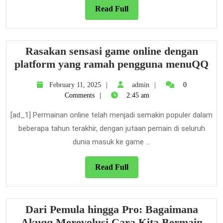
Per
Read
Read Full
Full
Rasakan sensasi game online dengan
Ra
platform yang ramah pengguna menuQQ
sen
February
admin
February 11, 2025
admin
0
ga
11,
Comments
2:45 am
onl
2025
de
[ad_1] Permainan online telah menjadi semakin populer dalam
pl
beberapa tahun terakhir, dengan jutaan pemain di seluruh
ya
dunia masuk ke game ...
ra
pe
Read
Read Full
me
Full
Dari Pemula hingga Pro: Bagaimana
Akuqq ​​Merevolusi Cara Kita Bermain