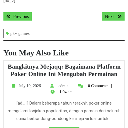
[ad_2]
Post
Previous
Next
Previous
Next
navigation
post:
post:
pkv games
You May Also Like
Bangkitnya Mejaqq: Bagaimana Platform
Ban
Poker Online Ini Mengubah Permainan
Mej
July
admin
July 19, 2026
admin
0 Comments
Bag
19,
1:04 am
Pla
2026
Pok
[ad_1] Dalam beberapa tahun terakhir, poker online
Onl
mengalami lonjakan popularitas, dengan pemain dari seluruh
Ini
dunia berbondong-bondong ke meja virtual untuk ...
Men