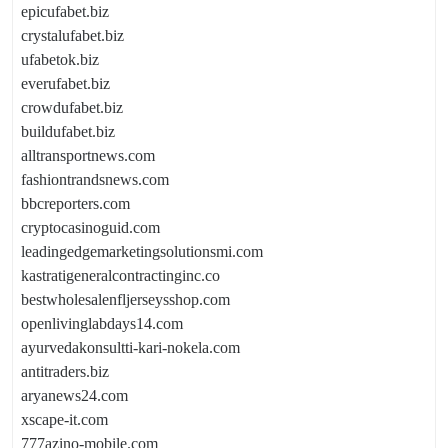
epicufabet.biz
crystalufabet.biz
ufabetok.biz
everufabet.biz
crowdufabet.biz
buildufabet.biz
alltransportnews.com
fashiontrandsnews.com
bbcreporters.com
cryptocasinoguid.com
leadingedgemarketingsolutionsmi.com
kastratigeneralcontractinginc.co
bestwholesalenfljerseysshop.com
openlivinglabdays14.com
ayurvedakonsultti-kari-nokela.com
antitraders.biz
aryanews24.com
xscape-it.com
777azino-mobile.com