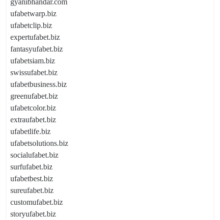
gyanibhandar.com
ufabetwarp.biz
ufabetclip.biz
expertufabet.biz
fantasyufabet.biz
ufabetsiam.biz
swissufabet.biz
ufabetbusiness.biz
greenufabet.biz
ufabetcolor.biz
extraufabet.biz
ufabetlife.biz
ufabetsolutions.biz
socialufabet.biz
surfufabet.biz
ufabetbest.biz
sureufabet.biz
customufabet.biz
storyufabet.biz