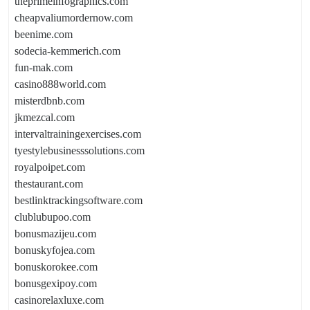
theprimeinfographics.com
cheapvaliumordernow.com
beenime.com
sodecia-kemmerich.com
fun-mak.com
casino888world.com
misterdbnb.com
jkmezcal.com
intervaltrainingexercises.com
tyestylebusinesssolutions.com
royalpoipet.com
thestaurant.com
bestlinktrackingsoftware.com
clublubupoo.com
bonusmazijeu.com
bonuskyfojea.com
bonuskorokee.com
bonusgexipoy.com
casinorelaxluxe.com