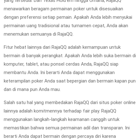
yang tersedia. Dari Texas Hold’em hingga Omaha, RajaQQ
menawarkan beragam permainan poker untuk disesuaikan
dengan preferensi setiap pemain. Apakah Anda lebih menyukai
permainan uang tradisional atau turnamen cepat, Anda akan
menemukan semuanya di RajaQQ.
Fitur hebat lainnya dari RajaQQ adalah kemampuan untuk
bermain di banyak perangkat. Apakah Anda lebih suka bermain di
komputer, tablet, atau ponsel cerdas Anda, RajaQQ siap
membantu Anda. Ini berarti Anda dapat menggunakan
keterampilan poker Anda saat bepergian dan bermain kapan pun
dan di mana pun Anda mau.
Salah satu hal yang membedakan RajaQQ dari situs poker online
lainnya adalah komitmennya terhadap fair play. RajaQQ
menggunakan langkah-langkah keamanan canggih untuk
memastikan bahwa semua permainan adil dan transparan. Ini
berarti Anda dapat bermain dengan percaya diri karena