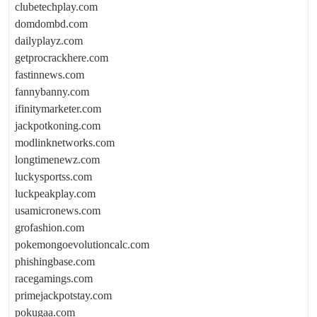
clubetechplay.com
domdombd.com
dailyplayz.com
getprocrackhere.com
fastinnews.com
fannybanny.com
ifinitymarketer.com
jackpotkoning.com
modlinknetworks.com
longtimenewz.com
luckysportss.com
luckpeakplay.com
usamicronews.com
grofashion.com
pokemongoevolutioncalc.com
phishingbase.com
racegamings.com
primejackpotstay.com
pokugaa.com