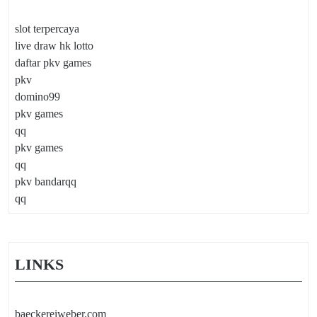
slot terpercaya
live draw hk lotto
daftar pkv games
pkv
domino99
pkv games
qq
pkv games
qq
pkv bandarqq
qq
LINKS
baeckereiweber.com