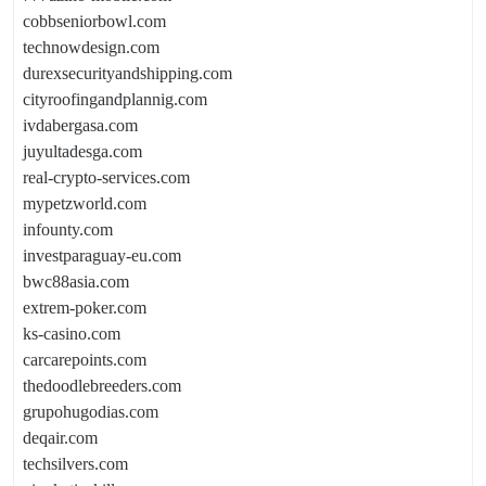
cobbseniorbowl.com
technowdesign.com
durexsecurityandshipping.com
cityroofingandplannig.com
ivdabergasa.com
juyultadesga.com
real-crypto-services.com
mypetzworld.com
infounty.com
investparaguay-eu.com
bwc88asia.com
extrem-poker.com
ks-casino.com
carcarepoints.com
thedoodlebreeders.com
grupohugodias.com
deqair.com
techsilvers.com