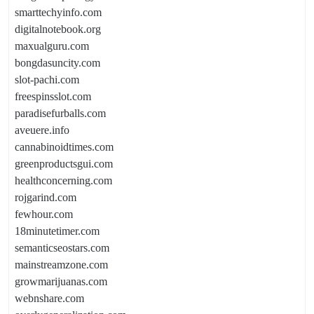
smarttechyinfo.com
digitalnotebook.org
maxualguru.com
bongdasuncity.com
slot-pachi.com
freespinsslot.com
paradisefurballs.com
aveuere.info
cannabinoidtimes.com
greenproductsgui.com
healthconcerning.com
rojgarind.com
fewhour.com
18minutetimer.com
semanticseostars.com
mainstreamzone.com
growmarijuanas.com
webnshare.com