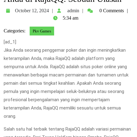
October
admin
October 12, 2024
admin
0 Comments
12,
5:34 am
2024
Categories:
Pkv Games
[ad_1]
Jika Anda seorang penggemar poker dan ingin meningkatkan
keterampilan Anda, maka RajaQQ adalah platform yang
sempurna untuk Anda. RajaQQ adalah situs poker online yang
menawarkan berbagai macam permainan dan turnamen untuk
pemain dari semua tingkat keahlian. Apakah Anda seorang
pemula yang ingin mempelajari seluk-beluknya atau seorang
profesional berpengalaman yang ingin mempertajam
keterampilan Anda, RajaQQ memiliki sesuatu untuk semua
orang.
Salah satu hal terbaik tentang RajaQQ adalah variasi permainan