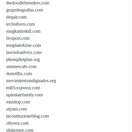
thedoodlebreeders.com
grupohugodias.com
deqair.com
techsilvers.com
ningkatinskill.com
fivsport.com
templatedzine.com
lawinfoadvice.com
phenqdietplan.org
sumnercafe.com
dunetflix.com
movimientoindignados.org
milfxxxpussy.com
uptodatefamily.com
musitop.com
utyam.com
lacostituzioneblog.com
ohyeea.com
zhitiemoe.com