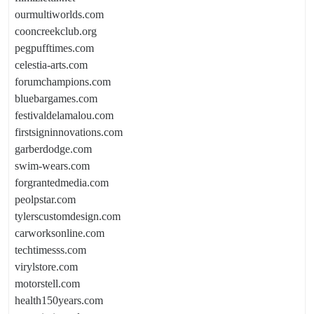
ourmultiworlds.com
cooncreekclub.org
pegpufftimes.com
celestia-arts.com
forumchampions.com
bluebargames.com
festivaldelamalou.com
firstsigninnovations.com
garberdodge.com
swim-wears.com
forgrantedmedia.com
peolpstar.com
tylerscustomdesign.com
carworksonline.com
techtimesss.com
virylstore.com
motorstell.com
health150years.com