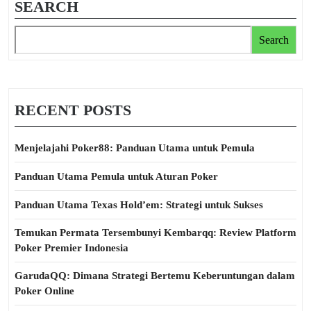
SEARCH
Search
RECENT POSTS
Menjelajahi Poker88: Panduan Utama untuk Pemula
Panduan Utama Pemula untuk Aturan Poker
Panduan Utama Texas Hold’em: Strategi untuk Sukses
Temukan Permata Tersembunyi Kembarqq: Review Platform
Poker Premier Indonesia
GarudaQQ: Dimana Strategi Bertemu Keberuntungan dalam
Poker Online