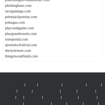
phishingbase.com
racegamings.com
primejackpotstay.com
pokugaa.com
playvaultgame.com
playgrandresorts.com
romsportal.com
sportsdocfestival.com
shestylestore.com
thingsiwontfinish.com
menuqq.com
|
pkv qq
|
dominoqq pkv
|
dominoqq pkv
|
situs qq
|
situs qq
|
situs qq
|
situs pkv games
|
situs pkv
|
slot gacor
|
judi
bola
|
pkv
|
slot gacor
|
demo slot
|
x500 slot
|
slot gacor
|
demo slot
|
mahjong ways 2
|
situs qq
|
situs pkv
|
situs qq
|