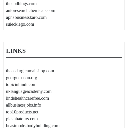
thecbdblogs.com
autoresearchchemicals.com
apnabusinesskaro.com
suleckiego.com
LINKS
thecedarglenmaltshop.com
georgemason.org
topicinhindi.com
uklanguageacademy.com
lindehealthcarefree.com
allbusinessjobs.info
top10products.net
pickabatours.com
beastmode-bodybuilding.com