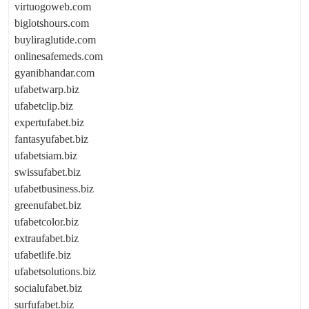
virtuogoweb.com
biglotshours.com
buyliraglutide.com
onlinesafemeds.com
gyanibhandar.com
ufabetwarp.biz
ufabetclip.biz
expertufabet.biz
fantasyufabet.biz
ufabetsiam.biz
swissufabet.biz
ufabetbusiness.biz
greenufabet.biz
ufabetcolor.biz
extraufabet.biz
ufabetlife.biz
ufabetsolutions.biz
socialufabet.biz
surfufabet.biz