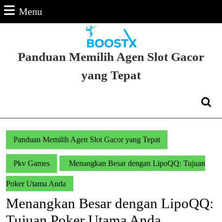
Skip
Menu
Menu
to
content
Skip
to
Panduan Memilih Agen Slot Gacor
Content
yang Tepat
Search
for:
Panduan Memilih Agen Slot Gacor yang Tepat
Pkv Games
Menangkan Besar dengan LipoQQ: Tujuan
Poker Utama Anda
Menangkan Besar dengan LipoQQ:
Tujuan Poker Utama Anda