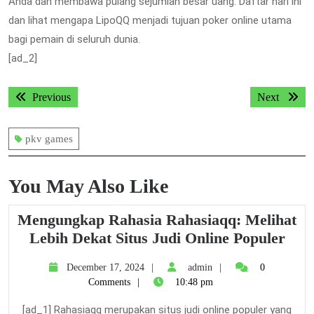
Anda dan membawa pulang sejumlah besar uang. Daftar hari ini
dan lihat mengapa LipoQQ menjadi tujuan poker online utama
bagi pemain di seluruh dunia.
[ad_2]
Post
Previous
Next
Previous
Next
navigation
post:
post:
pkv games
You May Also Like
Mengungkap Rahasia Rahasiaqq: Melihat
Men
Lebih Dekat Situs Judi Online Populer
Rah
December
admin
December 17, 2024
admin
0
Rah
17,
Comments
10:48 pm
Meli
2024
Leb
[ad_1] Rahasiaqq merupakan situs judi online populer yang