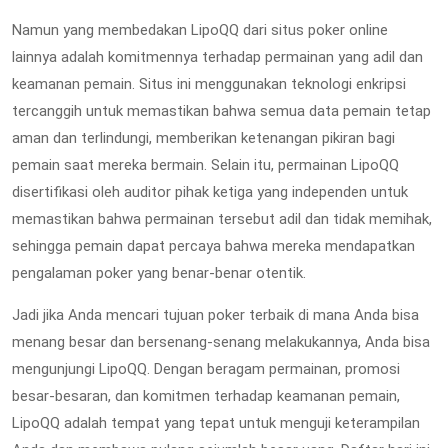
Namun yang membedakan LipoQQ dari situs poker online
lainnya adalah komitmennya terhadap permainan yang adil dan
keamanan pemain. Situs ini menggunakan teknologi enkripsi
tercanggih untuk memastikan bahwa semua data pemain tetap
aman dan terlindungi, memberikan ketenangan pikiran bagi
pemain saat mereka bermain. Selain itu, permainan LipoQQ
disertifikasi oleh auditor pihak ketiga yang independen untuk
memastikan bahwa permainan tersebut adil dan tidak memihak,
sehingga pemain dapat percaya bahwa mereka mendapatkan
pengalaman poker yang benar-benar otentik.
Jadi jika Anda mencari tujuan poker terbaik di mana Anda bisa
menang besar dan bersenang-senang melakukannya, Anda bisa
mengunjungi LipoQQ. Dengan beragam permainan, promosi
besar-besaran, dan komitmen terhadap keamanan pemain,
LipoQQ adalah tempat yang tepat untuk menguji keterampilan