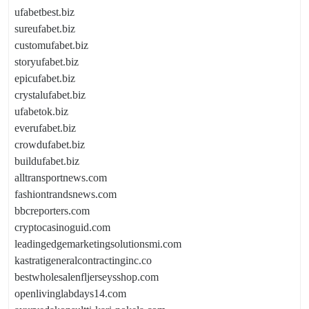
ufabetbest.biz
sureufabet.biz
customufabet.biz
storyufabet.biz
epicufabet.biz
crystalufabet.biz
ufabetok.biz
everufabet.biz
crowdufabet.biz
buildufabet.biz
alltransportnews.com
fashiontrandsnews.com
bbcreporters.com
cryptocasinoguid.com
leadingedgemarketingsolutionsmi.com
kastratigeneralcontractinginc.co
bestwholesalenfljerseysshop.com
openlivinglabdays14.com