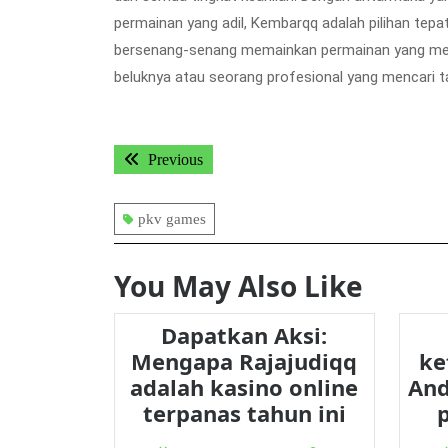
permainan yang adil, Kembarqq adalah pilihan tepa
bersenang-senang memainkan permainan yang mere
beluknya atau seorang profesional yang mencari 
Post
Previous
Previous
navigation
post:
pkv games
You May Also Like
Dapatkan Aksi:
Mengapa Rajajudiqq
ke
adalah kasino online
And
Dapatka
terpanas tahun ini
Aksi: