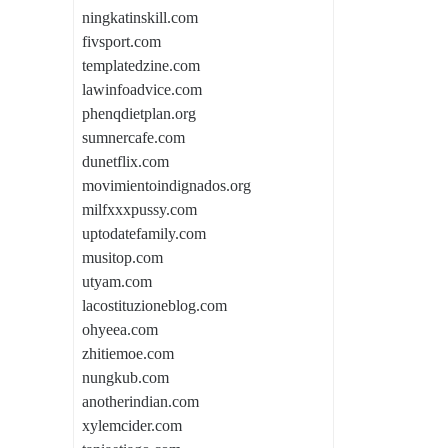
ningkatinskill.com
fivsport.com
templatedzine.com
lawinfoadvice.com
phenqdietplan.org
sumnercafe.com
dunetflix.com
movimientoindignados.org
milfxxxpussy.com
uptodatefamily.com
musitop.com
utyam.com
lacostituzioneblog.com
ohyeea.com
zhitiemoe.com
nungkub.com
anotherindian.com
xylemcider.com