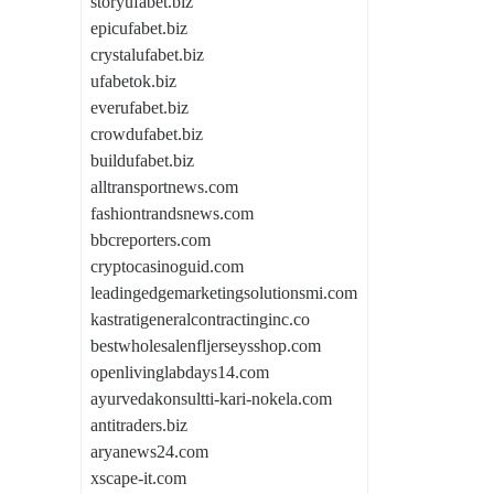
storyufabet.biz
epicufabet.biz
crystalufabet.biz
ufabetok.biz
everufabet.biz
crowdufabet.biz
buildufabet.biz
alltransportnews.com
fashiontrandsnews.com
bbcreporters.com
cryptocasinoguid.com
leadingedgemarketingsolutionsmi.com
kastratigeneralcontractinginc.co
bestwholesalenfljerseysshop.com
openlivinglabdays14.com
ayurvedakonsultti-kari-nokela.com
antitraders.biz
aryanews24.com
xscape-it.com