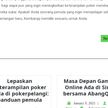
t bagi siapa pun yang ingin meningkatkan keterampilan poker merek
ka sukai. Apakah Anda seorang pemula yang ingin mempelajari sel
tantangan baru, Kembarqq memiliki sesuatu untuk Anda.
Ne
Lepaskan
Masa Depan Ga
terampilan poker
Online Ada di Si
a di pokerpelangi:
bersama Abang
n
Lepaskan
panduan pemula
Janu
January 9, 2025
keterampilan