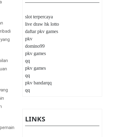
a
slot terpercaya
an
live draw hk lotto
ribadi
daftar pkv games
pkv
 yang
domino99
pkv games
ilan
qq
pkv games
duan
qq
pkv bandarqq
yang
qq
in
n
LINKS
 pemain