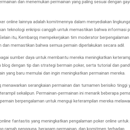
rmainan dan menemukan permainan yang paling sesuai dengan gay
r online lainnya adalah komitmennya dalam menyediakan lingkung
kan teknologi enkripsi canggih untuk memastikan bahwa informasi p
 Selain itu, Kembarqq mempekerjakan tim moderator berpengalaman
dan memastikan bahwa semua pemain diperlakukan secara adil.
agai sumber daya untuk membantu mereka meningkatkan keteramp
n blog dengan tip dan strategi bermain poker, serta tutorial dan pan
ain yang baru memulai dan ingin meningkatkan permainan mereka.
 menawarkan serangkaian permainan dan turnamen berisiko tinggi 
terampil sekalipun. Permainan-permainan ini menarik beberapa pema
agi pemain berpengalaman untuk menguji keterampilan mereka melawa
 online fantastis yang meningkatkan pengalaman poker online untuk
yang ramah pengguna, beragam permainan, dan komitmen terhadap