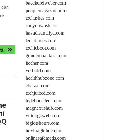
baeckereiweber.com
a dan
peoplemagazine.info
uk-
techashes.com
canyouwash.co
havadisantalya.com
techdtimes.com
techieboot.com
Next
xt
gundembalikesir.com
post:
itechar.com
yesbold.com
healthhubzone.com
ebaraat.com
techjuiced.com
byteboosttech.com
me
magnexushub.com
ni
virtuogoweb.com
Masa
QQ
biglotshours.com
Depan
buyliraglutide.com
ary
Game
onlinesafemeds.com