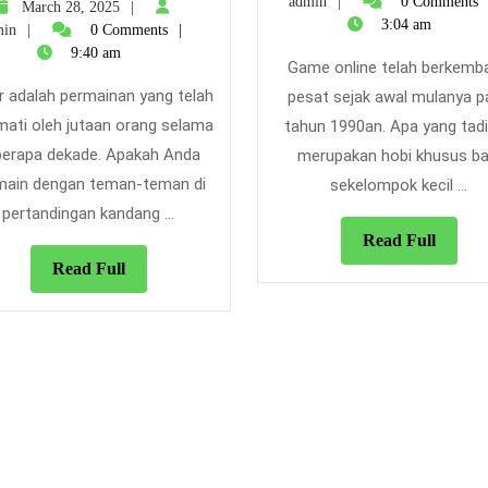
admin
9,
admin
0 Comments
March
March 28, 2025
poker
202
3:04 am
admin
28,
min
0 Comments
qq
Anda
2025
9:40 am
di
Game online telah berkemb
r adalah permainan yang telah
pokerpelangi:
pesat sejak awal mulanya p
panduan
kmati oleh jutaan orang selama
tahun 1990an. Apa yang tad
pemula
berapa dekade. Apakah Anda
merupakan hobi khusus ba
main dengan teman-teman di
sekelompok kecil ...
pertandingan kandang ...
Read
Read Full
Full
Read
Read Full
Full