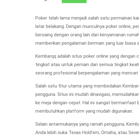
Poker telah lama menjadi salah satu permainan kar
latar belakang. Dengan munculnya poker online, p
bersaing dengan orang lain dari kenyamanan rumah
memberikan pengalaman bermain yang luar biasa 
Kembarqq adalah situs poker online yang denga
tingkat atas untuk pemain dari semua tingkat keah
seorang profesional berpengalaman yang mencari 
Salah satu fitur utama yang membedakan Kembarqq
pengguna. Situs ini mudah dinavigasi, memudahk
ke meja dengan cepat. Hal ini sangat bermanfaat 
membutuhkan platform yang mudah digunakan.
Selain antarmukanya yang ramah pengguna, Kemba
Anda lebih suka Texas Hold’em, Omaha, atau Seven