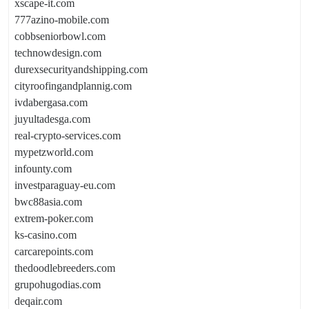
xscape-it.com
777azino-mobile.com
cobbseniorbowl.com
technowdesign.com
durexsecurityandshipping.com
cityroofingandplannig.com
ivdabergasa.com
juyultadesga.com
real-crypto-services.com
mypetzworld.com
infounty.com
investparaguay-eu.com
bwc88asia.com
extrem-poker.com
ks-casino.com
carcarepoints.com
thedoodlebreeders.com
grupohugodias.com
deqair.com