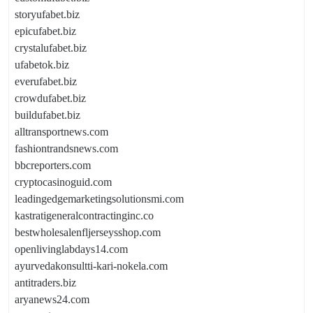
storyufabet.biz
epicufabet.biz
crystalufabet.biz
ufabetok.biz
everufabet.biz
crowdufabet.biz
buildufabet.biz
alltransportnews.com
fashiontrandsnews.com
bbcreporters.com
cryptocasinoguid.com
leadingedgemarketingsolutionsmi.com
kastratigeneralcontractinginc.co
bestwholesalenfljerseysshop.com
openlivinglabdays14.com
ayurvedakonsultti-kari-nokela.com
antitraders.biz
aryanews24.com