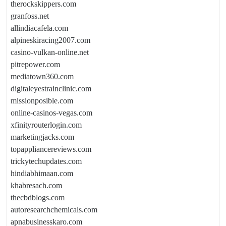
therockskippers.com
granfoss.net
allindiacafela.com
alpineskiracing2007.com
casino-vulkan-online.net
pitrepower.com
mediatown360.com
digitaleyestrainclinic.com
missionposible.com
online-casinos-vegas.com
xfinityrouterlogin.com
marketingjacks.com
topappliancereviews.com
trickytechupdates.com
hindiabhimaan.com
khabresach.com
thecbdblogs.com
autoresearchchemicals.com
apnabusinesskaro.com