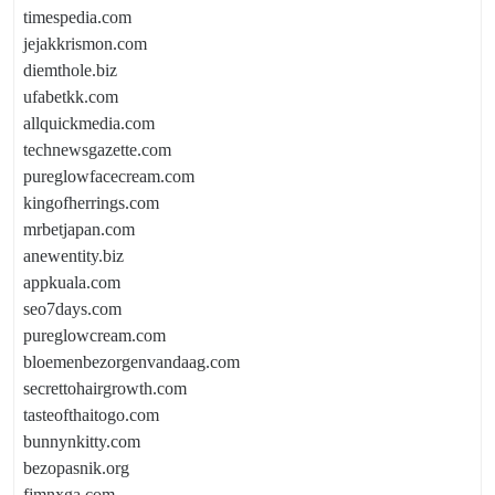
timespedia.com
jejakkrismon.com
diemthole.biz
ufabetkk.com
allquickmedia.com
technewsgazette.com
pureglowfacecream.com
kingofherrings.com
mrbetjapan.com
anewentity.biz
appkuala.com
seo7days.com
pureglowcream.com
bloemenbezorgenvandaag.com
secrettohairgrowth.com
tasteofthaitogo.com
bunnynkitty.com
bezopasnik.org
fjmnxga.com