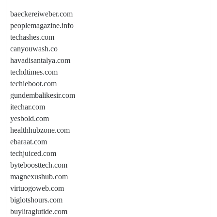
baeckereiweber.com
peoplemagazine.info
techashes.com
canyouwash.co
havadisantalya.com
techdtimes.com
techieboot.com
gundembalikesir.com
itechar.com
yesbold.com
healthhubzone.com
ebaraat.com
techjuiced.com
byteboosttech.com
magnexushub.com
virtuogoweb.com
biglotshours.com
buyliraglutide.com