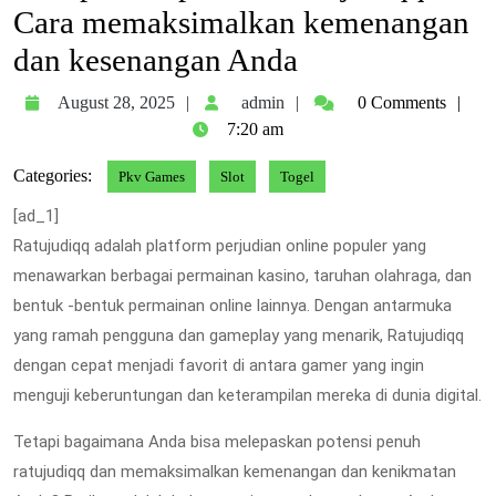
Cara memaksimalkan kemenangan
dan kesenangan Anda
August
admin
August 28, 2025
admin
0 Comments
28,
7:20 am
2025
Categories:
Pkv Games
Slot
Togel
[ad_1]
Ratujudiqq adalah platform perjudian online populer yang
menawarkan berbagai permainan kasino, taruhan olahraga, dan
bentuk -bentuk permainan online lainnya. Dengan antarmuka
yang ramah pengguna dan gameplay yang menarik, Ratujudiqq
dengan cepat menjadi favorit di antara gamer yang ingin
menguji keberuntungan dan keterampilan mereka di dunia digital.
Tetapi bagaimana Anda bisa melepaskan potensi penuh
ratujudiqq dan memaksimalkan kemenangan dan kenikmatan