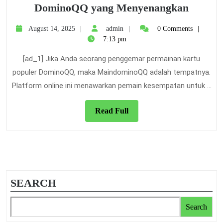
Maind
DominoQQ yang Menyenangkan
Tiket
August
admin
August 14, 2025
admin
0 Comments
Anda
14,
7:13 pm
ke
2025
Tindak
[ad_1] Jika Anda seorang penggemar permainan kartu
Domin
populer DominoQQ, maka MaindominoQQ adalah tempatnya.
yang
Platform online ini menawarkan pemain kesempatan untuk ...
Menye
Read
Read Full
Full
SEARCH
Search