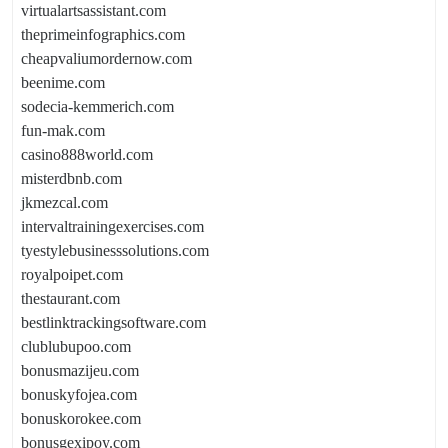
virtualartsassistant.com
theprimeinfographics.com
cheapvaliumordernow.com
beenime.com
sodecia-kemmerich.com
fun-mak.com
casino888world.com
misterdbnb.com
jkmezcal.com
intervaltrainingexercises.com
tyestylebusinesssolutions.com
royalpoipet.com
thestaurant.com
bestlinktrackingsoftware.com
clublubupoo.com
bonusmazijeu.com
bonuskyfojea.com
bonuskorokee.com
bonusgexipoy.com