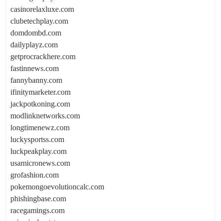
casinorelaxluxe.com
clubetechplay.com
domdombd.com
dailyplayz.com
getprocrackhere.com
fastinnews.com
fannybanny.com
ifinitymarketer.com
jackpotkoning.com
modlinknetworks.com
longtimenewz.com
luckysportss.com
luckpeakplay.com
usamicronews.com
grofashion.com
pokemongoevolutioncalc.com
phishingbase.com
racegamings.com