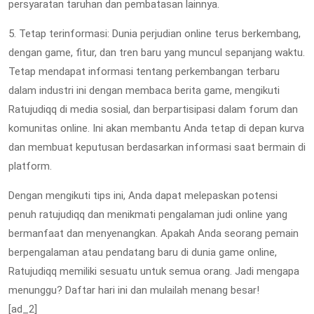
persyaratan taruhan dan pembatasan lainnya.
5. Tetap terinformasi: Dunia perjudian online terus berkembang,
dengan game, fitur, dan tren baru yang muncul sepanjang waktu.
Tetap mendapat informasi tentang perkembangan terbaru
dalam industri ini dengan membaca berita game, mengikuti
Ratujudiqq di media sosial, dan berpartisipasi dalam forum dan
komunitas online. Ini akan membantu Anda tetap di depan kurva
dan membuat keputusan berdasarkan informasi saat bermain di
platform.
Dengan mengikuti tips ini, Anda dapat melepaskan potensi
penuh ratujudiqq dan menikmati pengalaman judi online yang
bermanfaat dan menyenangkan. Apakah Anda seorang pemain
berpengalaman atau pendatang baru di dunia game online,
Ratujudiqq memiliki sesuatu untuk semua orang. Jadi mengapa
menunggu? Daftar hari ini dan mulailah menang besar!
[ad_2]