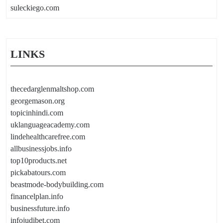
suleckiego.com
LINKS
thecedarglenmaltshop.com
georgemason.org
topicinhindi.com
uklanguageacademy.com
lindehealthcarefree.com
allbusinessjobs.info
top10products.net
pickabatours.com
beastmode-bodybuilding.com
financelplan.info
businessfuture.info
infojudibet.com