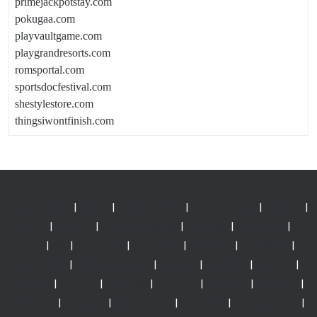
primejackpotstay.com
pokugaa.com
playvaultgame.com
playgrandresorts.com
romsportal.com
sportsdocfestival.com
shestylestore.com
thingsiwontfinish.com
menuqq.com
|
pkv qq
|
dominoqq pkv
|
dominoqq pkv
|
situs qq
|
situs qq
|
situs qq
|
situs pkv games
|
situs pkv
|
slot gacor
|
judi
bola
|
pkv
|
slot gacor
|
demo slot
|
x500 slot
|
slot gacor
|
demo slot
|
mahjong ways 2
|
situs qq
|
situs pkv
|
situs qq
|
situs qq
|
situs qq
|
situs pkv
|
situs pkv
|
situs pkv
|
situs pkv
|
situs pkv
|
situs pkv
|
login sbobet
|
sbobet88
|
dominoqq pkv
|