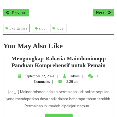
Post
Previous
Next
Previous
Next
navigation
post:
post:
pkv games
slot
togel
You May Also Like
Mengungkap Rahasia Maindominoqq:
Men
Panduan Komprehensif untuk Pemain
Raha
September
admin
September 22, 2024
admin
0
Mai
22,
Comments
3:26 am
Pan
2024
Komp
[ad_1] Maindominoqq adalah permainan judi online populer
untu
yang mendapatkan daya tarik dalam beberapa tahun terakhir.
Pem
Permainan ini mudah dipelajari namun ...