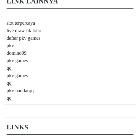
LINK LAINNYA
slot terpercaya
live draw hk lotto
daftar pkv games
pkv
domino99
pkv games
qq
pkv games
qq
pkv bandarqq
qq
LINKS