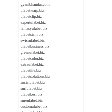
gyanibhandar.com
ufabetwarp.biz
ufabetclip.biz
expertufabet.biz
fantasyufabet.biz
ufabetsiam.biz
swissufabet.biz
ufabetbusiness.biz
greenufabet.biz
ufabetcolor.biz
extraufabet.biz
ufabetlife.biz
ufabetsolutions.biz
socialufabet.biz
surfufabet.biz
ufabetbest.biz
sureufabet.biz
customufabet.biz