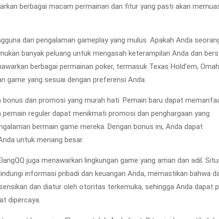
nawarkan berbagai macam permainan dan fitur yang pasti akan memua
engguna dan pengalaman gameplay yang mulus. Apakah Anda seoran
mukan banyak peluang untuk mengasah keterampilan Anda dan bers
 menawarkan berbagai permainan poker, termasuk Texas Hold’em, Omah
an game yang sesuai dengan preferensi Anda.
lah bonus dan promosi yang murah hati. Pemain baru dapat memanfa
pemain reguler dapat menikmati promosi dan penghargaan yang
engalaman bermain game mereka. Dengan bonus ini, Anda dapat
 Anda untuk menang besar.
langQQ juga menawarkan lingkungan game yang aman dan adil. Situs
lindungi informasi pribadi dan keuangan Anda, memastikan bahwa d
ilisensikan dan diatur oleh otoritas terkemuka, sehingga Anda dapat 
at dipercaya.