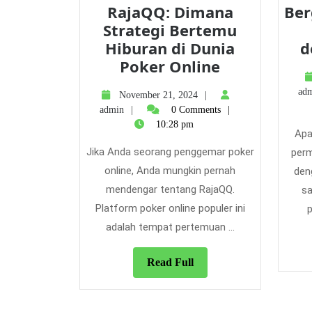
RajaQQ: Dimana
Ber
Strategi Bertemu
Hiburan di Dunia
d
RajaQQ:
Poker Online
Dimana
ad
November
November 21, 2024
Strategi
admin
21,
admin
0 Comments
Bertemu
2024
10:28 pm
Hiburan
Apa
Jika Anda seorang penggemar poker
di
per
Dunia
online, Anda mungkin pernah
den
Poker
mendengar tentang RajaQQ.
s
Online
Platform poker online populer ini
p
adalah tempat pertemuan ...
Read
Read Full
Full