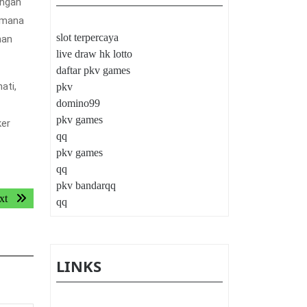
engan
 mana
slot terpercaya
man
live draw hk lotto
daftar pkv games
ati,
pkv
domino99
pkv games
ker
qq
pkv games
qq
pkv bandarqq
Next
xt
qq
post:
LINKS