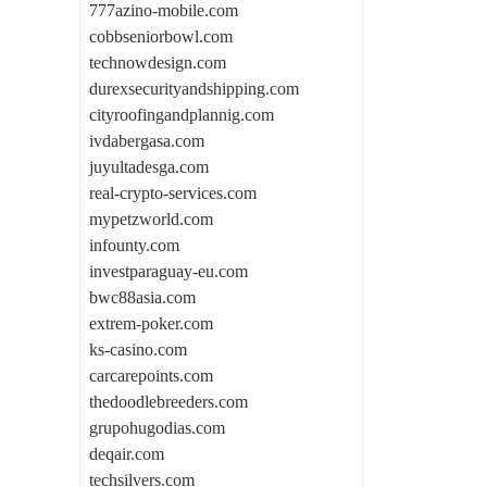
777azino-mobile.com
cobbseniorbowl.com
technowdesign.com
durexsecurityandshipping.com
cityroofingandplannig.com
ivdabergasa.com
juyultadesga.com
real-crypto-services.com
mypetzworld.com
infounty.com
investparaguay-eu.com
bwc88asia.com
extrem-poker.com
ks-casino.com
carcarepoints.com
thedoodlebreeders.com
grupohugodias.com
deqair.com
techsilvers.com