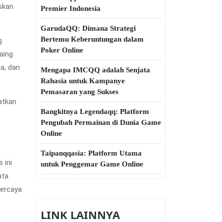
skan
Premier Indonesia
GarudaQQ: Dimana Strategi
Bertemu Keberuntungan dalam
g
Poker Online
aing
a, dan
Mengapa IMCQQ adalah Senjata
Rahasia untuk Kampanye
Pemasaran yang Sukses
atkan
Bangkitnya Legendaqq: Platform
Pengubah Permainan di Dunia Game
Online
Taipanqqasia: Platform Utama
 ini
untuk Penggemar Game Online
ata
percaya
LINK LAINNYA