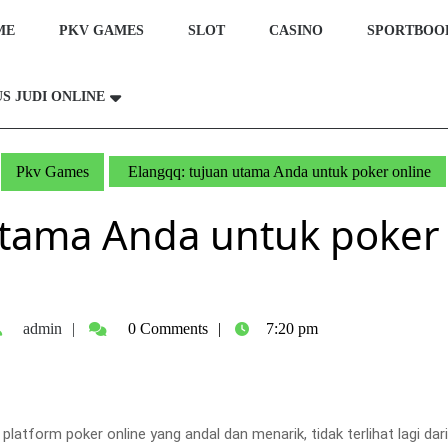
ME
PKV GAMES
SLOT
CASINO
SPORTBOO
US JUDI ONLINE
Pkv Games
Elangqq: tujuan utama Anda untuk poker online
utama Anda untuk poker
gust
admin
admin
0 Comments
7:20 pm
,
025
atform poker online yang andal dan menarik, tidak terlihat lagi dari