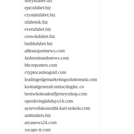
storyufabet.biz
epicufabet.biz
crystalufabet.biz
ufabetok.biz
everufabet.biz
crowdufabet.biz
buildufabet.biz
alltransportnews.com
fashiontrandsnews.com
bbcreporters.com
cryptocasinoguid.com
leadingedgemarketingsolutionsmi.com
kastratigeneralcontractinginc.co
bestwholesalenfljerseysshop.com
openlivinglabdays14.com
ayurvedakonsultti-kari-nokela.com
antitraders.biz
aryanews24.com
xscape-it.com