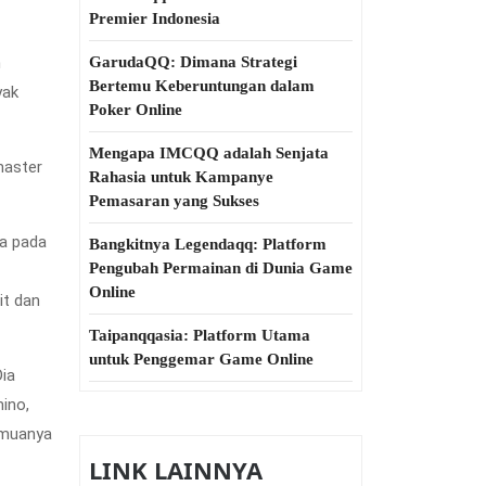
Premier Indonesia
h
GarudaQQ: Dimana Strategi
Bertemu Keberuntungan dalam
yak
Poker Online
Mengapa IMCQQ adalah Senjata
master
Rahasia untuk Kampanye
Pemasaran yang Sukses
ya pada
Bangkitnya Legendaqq: Platform
Pengubah Permainan di Dunia Game
Online
it dan
Taipanqqasia: Platform Utama
untuk Penggemar Game Online
Dia
ino,
emuanya
LINK LAINNYA