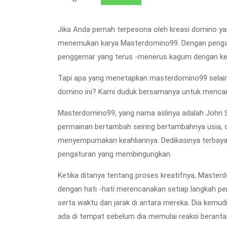
Jika Anda pernah terpesona oleh kreasi domino ya
menemukan karya Masterdomino99. Dengan pengat
penggemar yang terus -menerus kagum dengan ke
Tapi apa yang menetapkan masterdomino99 selain d
domino ini? Kami duduk bersamanya untuk mencari 
Masterdomino99, yang nama aslinya adalah John Sm
permainan bertambah seiring bertambahnya usia, 
menyempurnakan keahliannya. Dedikasinya terbayar
pengaturan yang membingungkan.
Ketika ditanya tentang proses kreatifnya, Master
dengan hati -hati merencanakan setiap langkah p
serta waktu dan jarak di antara mereka. Dia ke
ada di tempat sebelum dia memulai reaksi berantai