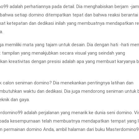
99 adalah perhatiannya pada detail. Dia menghabiskan berjam -jam
ahwa setiap domino ditempatkan tepat dan bahwa reaksi berantai
ngkat ketepatan dan dedikasi inilah yang membuatnya mendapatkan re
a.
a memiliki mata yang tajam untuk desain. Dia dengan hati -hati mem
 tampilan yang menakjubkan secara visual yang seindah yang
 kreativitas dengan presisi adalah apa yang membuat karyanya b
uk calon seniman domino? Dia menekankan pentingnya latihan dan
tuhkan waktu dan dedikasi. Dia juga mendorong seniman untuk be
eknik dan gaya.
rdomino99 adalah perjalanan yang menarik ke dunia seni domino. Vi
asi pada kesempurnaan telah membuatnya mendapatkan tempat yang l
an permainan domino Anda, ambil halaman dari buku Masterdomino9