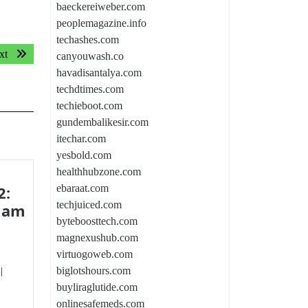
baeckereiweber.com
peoplemagazine.info
techashes.com
Next
xt
canyouwash.co
post:
havadisantalya.com
techdtimes.com
techieboot.com
gundembalikesir.com
itechar.com
yesbold.com
healthhubzone.com
2:
ebaraat.com
techjuiced.com
lam
byteboosttech.com
lepaskan
magnexushub.com
kuatan
virtuogoweb.com
iqq2:
biglotshours.com
me-
buyliraglutide.com
anger
onlinesafemeds.com