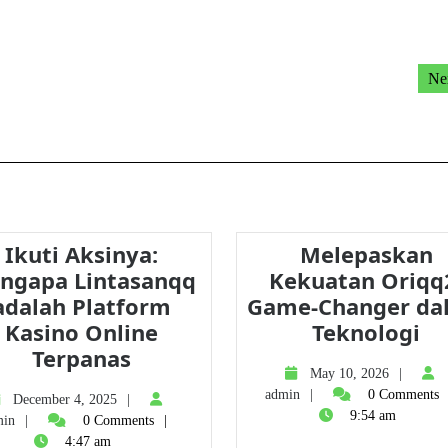
Ne
Ikuti Aksinya:
Melepaskan
ngapa Lintasanqq
Kekuatan Oriqq
adalah Platform
Game-Changer da
Me
Kasino Online
Teknologi
Ikuti
Ke
Terpanas
May
May 10, 2026
Aksinya:
Or
admin
10,
admin
0 Comments
December
December 4, 2025
Mengapa
Ga
2026
9:54 am
admin
4,
min
0 Comments
Lintasanqq
Ch
2025
4:47 am