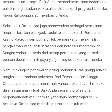
sesuatu di antaranya. Baik Anda mencari permainan sederhana
untuk menghabiskan waktu atau slot jackpot progresif berisiko
tinggi, Ratujudiqq siap membantu Anda.
Selain slot, Ratujudiqq juga menawarkan berbagai permainan
meja, antara lain blackjack, roulette, dan bakarat. Permainan
kasino klasik ini sempurna untuk pemain yang menikmati
pengalaman yang lebih strategis dan berbasis keterampilan.
Dengan variasi berbeda dari setiap permainan yang tersedia,
pemain dapat memilih gaya yang paling cocok untuk mereka.
Namun mungkin penawaran paling menarik di Ratujudiqq adalah
rangkaian permainan pokernya. Dari Texas Hold’em hingga
Omaha, pemain dapat menikmati variasi poker favorit mereka
dalam suasana virtual. Baik Anda seorang profesional
berpengalaman atau pemula yang ingin mempelajari seluk-
beluknya, Ratujudiqq memiliki permainan untuk Anda.