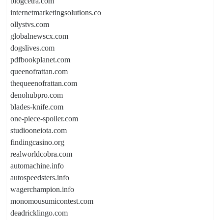
blogcetra.com
internetmarketingsolutions.co
ollystvs.com
globalnewscx.com
dogslives.com
pdfbookplanet.com
queenofrattan.com
thequeenofrattan.com
denohubpro.com
blades-knife.com
one-piece-spoiler.com
studiooneiota.com
findingcasino.org
realworldcobra.com
automachine.info
autospeedsters.info
wagerchampion.info
monomousumicontest.com
deadricklingo.com