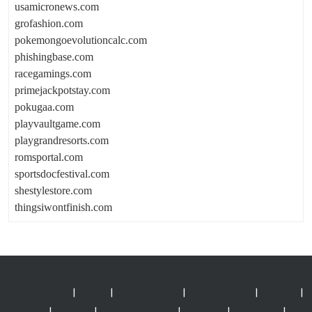
usamicronews.com
grofashion.com
pokemongoevolutioncalc.com
phishingbase.com
racegamings.com
primejackpotstay.com
pokugaa.com
playvaultgame.com
playgrandresorts.com
romsportal.com
sportsdocfestival.com
shestylestore.com
thingsiwontfinish.com
menuqq.com
|
pkv qq
|
dominoqq pkv
|
dominoqq pkv
|
situs qq
|
situs qq
|
situs qq
|
situs pkv games
|
situs pkv
|
slot gacor
|
judi