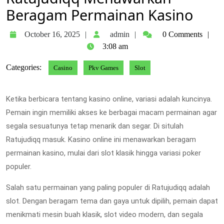
Beragam Permainan Kasino
October
admin
October 16, 2025
admin
0 Comments
16,
3:08 am
2025
Categories:
Casino
Pkv Games
Slot
Ketika berbicara tentang kasino online, variasi adalah kuncinya.
Pemain ingin memiliki akses ke berbagai macam permainan agar
segala sesuatunya tetap menarik dan segar. Di situlah
Ratujudiqq masuk. Kasino online ini menawarkan beragam
permainan kasino, mulai dari slot klasik hingga variasi poker
populer.
Salah satu permainan yang paling populer di Ratujudiqq adalah
slot. Dengan beragam tema dan gaya untuk dipilih, pemain dapat
menikmati mesin buah klasik, slot video modern, dan segala