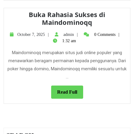
Buka Rahasia Sukses di
Buka
Maindominoqq
Rahasia
October
admin
October 7, 2025
admin
0 Comments
Sukses
7,
1:32 am
di
2025
Maindomino
Maindominoqq merupakan situs judi online populer yang
menawarkan beragam permainan kepada penggunanya. Dari
poker hingga domino, Maindominoqq memiliki sesuatu untuk
...
Read
Read Full
Full