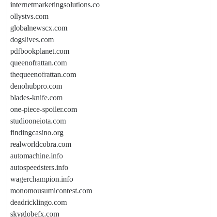
internetmarketingsolutions.co
ollystvs.com
globalnewscx.com
dogslives.com
pdfbookplanet.com
queenofrattan.com
thequeenofrattan.com
denohubpro.com
blades-knife.com
one-piece-spoiler.com
studiooneiota.com
findingcasino.org
realworldcobra.com
automachine.info
autospeedsters.info
wagerchampion.info
monomousumicontest.com
deadricklingo.com
skyglobefx.com