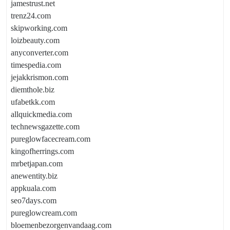
jamestrust.net
trenz24.com
skipworking.com
loizbeauty.com
anyconverter.com
timespedia.com
jejakkrismon.com
diemthole.biz
ufabetkk.com
allquickmedia.com
technewsgazette.com
pureglowfacecream.com
kingofherrings.com
mrbetjapan.com
anewentity.biz
appkuala.com
seo7days.com
pureglowcream.com
bloemenbezorgenvandaag.com