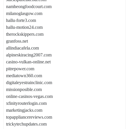
namheongfoodcourt.com
milanoglasgow.com
hallu-forte3.com
hallu-motion24.com
therockskippers.com
granfoss.net
allindiacafela.com
alpineskiracing2007.com
casino-vulkan-online.net
pitrepower.com
mediatown360.com
digitaleyestrainclinic.com
missionposible.com
online-casinos-vegas.com
xfinityrouterlogin.com
marketingjacks.com
topappliancereviews.com
trickytechupdates.com