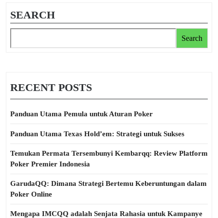
SEARCH
Search
RECENT POSTS
Panduan Utama Pemula untuk Aturan Poker
Panduan Utama Texas Hold’em: Strategi untuk Sukses
Temukan Permata Tersembunyi Kembarqq: Review Platform
Poker Premier Indonesia
GarudaQQ: Dimana Strategi Bertemu Keberuntungan dalam
Poker Online
Mengapa IMCQQ adalah Senjata Rahasia untuk Kampanye