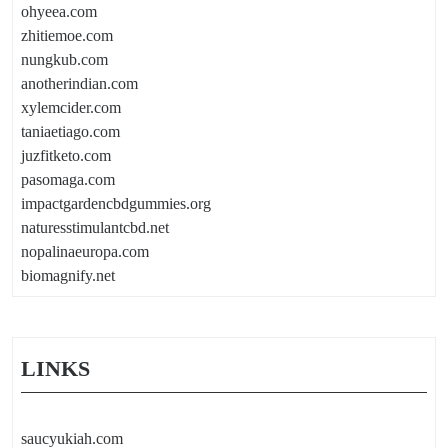
ohyeea.com
zhitiemoe.com
nungkub.com
anotherindian.com
xylemcider.com
taniaetiago.com
juzfitketo.com
pasomaga.com
impactgardencbdgummies.org
naturesstimulantcbd.net
nopalinaeuropa.com
biomagnify.net
LINKS
saucyukiah.com