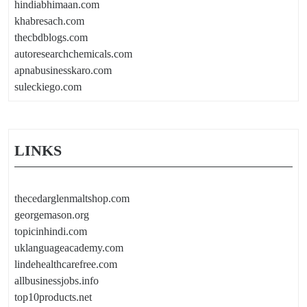
hindiabhimaan.com
khabresach.com
thecbdblogs.com
autoresearchchemicals.com
apnabusinesskaro.com
suleckiego.com
LINKS
thecedarglenmaltshop.com
georgemason.org
topicinhindi.com
uklanguageacademy.com
lindehealthcarefree.com
allbusinessjobs.info
top10products.net