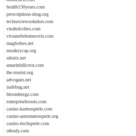
health150years.com
prescriptions-drug.org
technocrewsolution.com
viraltokvibes.com
vivianebritoimoveis.com
magforbes.net
monkeycap.org
sdenix.net
amarinhillcrest.com
the-tourist.org
advogato.net
isafebag.net
bloombergz.com
enterpriseboosts.com
casino-kartenspiele.com
casino-automatenspiele.org
casino-tischspiele.com
otbody.com