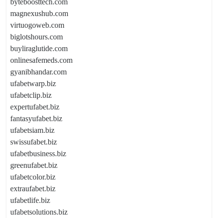
byteboosttech.com
magnexushub.com
virtuogoweb.com
biglotshours.com
buyliraglutide.com
onlinesafemeds.com
gyanibhandar.com
ufabetwarp.biz
ufabetclip.biz
expertufabet.biz
fantasyufabet.biz
ufabetsiam.biz
swissufabet.biz
ufabetbusiness.biz
greenufabet.biz
ufabetcolor.biz
extraufabet.biz
ufabetlife.biz
ufabetsolutions.biz