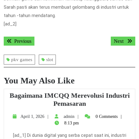
Sarah pasti akan terus membuat gelombang di industri untuk
tahun -tahun mendatang.
[ad_2]
Post
Previous
Next
Previous
Next
navigation
post:
post:
pkv games
slot
You May Also Like
Bagaimana IMCQQ Merevolusi Industri
Bagaimana
Pemasaran
IMCQQ
April
admin
April 1, 2026
admin
0 Comments
Merevolusi
1,
8:13 pm
Industri
2026
Pemasaran
[ad_1] Di dunia digital yang serba cepat saat ini, industri