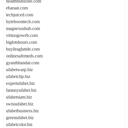
healthhubzone.com
ebaraat.com
techjuiced.com
byteboosttech.com
magnexushub.com
virtuogoweb.com
biglotshours.com
buyliraglutide.com
onlinesafemeds.com
gyanibhandar.com
ufabetwarp.biz
ufabetclip.biz
expertufabet.biz
fantasyufabet.biz
ufabetsiam.biz
swissufabet.biz
ufabetbusiness.biz
greenufabet.biz
ufabetcolor.biz