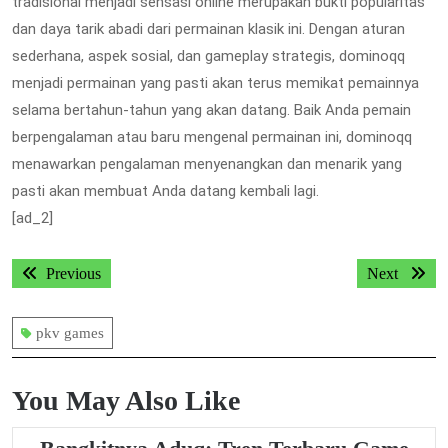
tradisional menjadi sensasi online merupakan bukti popularitas
dan daya tarik abadi dari permainan klasik ini. Dengan aturan
sederhana, aspek sosial, dan gameplay strategis, dominoqq
menjadi permainan yang pasti akan terus memikat pemainnya
selama bertahun-tahun yang akan datang. Baik Anda pemain
berpengalaman atau baru mengenal permainan ini, dominoqq
menawarkan pengalaman menyenangkan dan menarik yang
pasti akan membuat Anda datang kembali lagi.
[ad_2]
Post
Previous
Next
Previous
Next
navigation
post:
post:
pkv games
You May Also Like