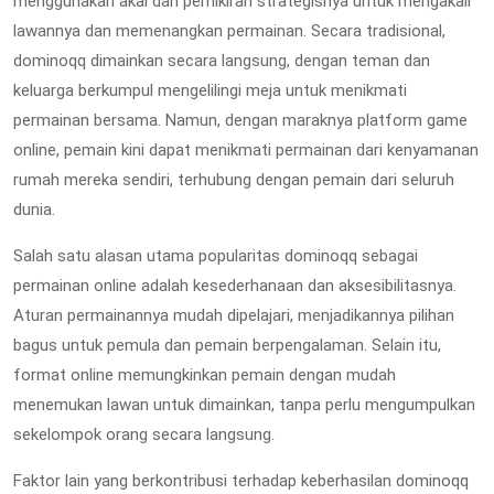
menggunakan akal dan pemikiran strategisnya untuk mengakali
lawannya dan memenangkan permainan. Secara tradisional,
dominoqq dimainkan secara langsung, dengan teman dan
keluarga berkumpul mengelilingi meja untuk menikmati
permainan bersama. Namun, dengan maraknya platform game
online, pemain kini dapat menikmati permainan dari kenyamanan
rumah mereka sendiri, terhubung dengan pemain dari seluruh
dunia.
Salah satu alasan utama popularitas dominoqq sebagai
permainan online adalah kesederhanaan dan aksesibilitasnya.
Aturan permainannya mudah dipelajari, menjadikannya pilihan
bagus untuk pemula dan pemain berpengalaman. Selain itu,
format online memungkinkan pemain dengan mudah
menemukan lawan untuk dimainkan, tanpa perlu mengumpulkan
sekelompok orang secara langsung.
Faktor lain yang berkontribusi terhadap keberhasilan dominoqq