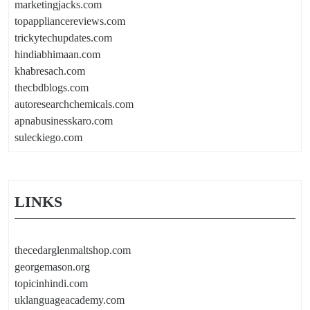
marketingjacks.com
topappliancereviews.com
trickytechupdates.com
hindiabhimaan.com
khabresach.com
thecbdblogs.com
autoresearchchemicals.com
apnabusinesskaro.com
suleckiego.com
LINKS
thecedarglenmaltshop.com
georgemason.org
topicinhindi.com
uklanguageacademy.com