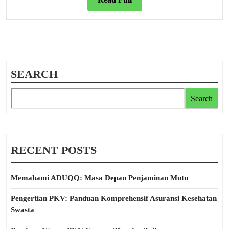
Full
SEARCH
Search
RECENT POSTS
Memahami ADUQQ: Masa Depan Penjaminan Mutu
Pengertian PKV: Panduan Komprehensif Asuransi Kesehatan
Swasta