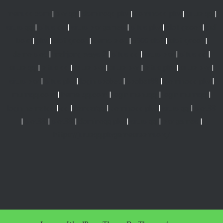
menuqq.com
|
pkv qq
|
dominoqq pkv
|
dominoqq pkv
|
situs qq
|
situs qq
|
situs qq
|
situs pkv games
|
situs pkv
|
slot gacor
|
judi
bola
|
pkv
|
slot gacor
|
demo slot
|
x500 slot
|
slot gacor
|
demo slot
|
mahjong ways 2
|
situs qq
|
situs pkv
|
situs qq
|
situs qq
|
situs qq
|
situs pkv
|
situs pkv
|
situs pkv
|
situs pkv
|
situs pkv
|
situs pkv
|
login sbobet
|
sbobet88
|
dominoqq pkv
|
murniqq.com
|
hematqq.com
|
login menuqq
|
login murniqq
|
login hematqq
|
qq
|
bandarqq
|
dominoqq pkv
|
situs qq
|
slot88
|
slot88
|
slot88
|
dominoqq pkv
|
situs qq
|
pkv games
|
https://jurusqq.pkvgamesresmi.org/