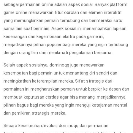
sebagai permainan online adalah aspek sosial. Banyak platform
game online menawarkan fitur obrolan dan elemen interaktif
yang memungkinkan pemain terhubung dan berinteraksi satu
sama lain saat bermain. Aspek sosial ini menambahkan lapisan
kesenangan dan kegembiraan ekstra pada game ini,
menjadikannya pilihan populer bagi mereka yang ingin terhubung
dengan orang lain dan menikmati pengalaman bersama.
Selain aspek sosialnya, dominoqq juga menawarkan
kesempatan bagi pemain untuk menantang diri sendiri dan
meningkatkan keterampilan mereka. Sifat strategis dari
permainan ini mengharuskan pemain untuk berpikir ke depan dan
membuat keputusan cerdas agar bisa menang, menjadikannya
pilihan bagus bagi mereka yang ingin menguji ketajaman mental
dan pemikiran strategis mereka.
Secara keseluruhan, evolusi dominoqq dari permainan