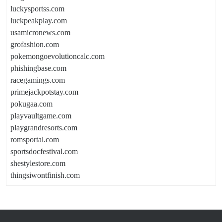
luckysportss.com
luckpeakplay.com
usamicronews.com
grofashion.com
pokemongoevolutioncalc.com
phishingbase.com
racegamings.com
primejackpotstay.com
pokugaa.com
playvaultgame.com
playgrandresorts.com
romsportal.com
sportsdocfestival.com
shestylestore.com
thingsiwontfinish.com