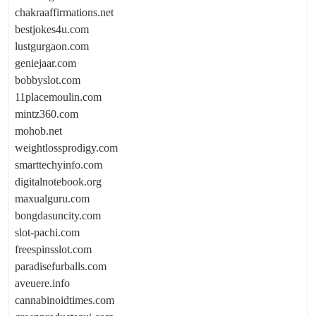
chakraaffirmations.net
bestjokes4u.com
lustgurgaon.com
geniejaar.com
bobbyslot.com
11placemoulin.com
mintz360.com
mohob.net
weightlossprodigy.com
smarttechyinfo.com
digitalnotebook.org
maxualguru.com
bongdasuncity.com
slot-pachi.com
freespinsslot.com
paradisefurballs.com
aveuere.info
cannabinoidtimes.com