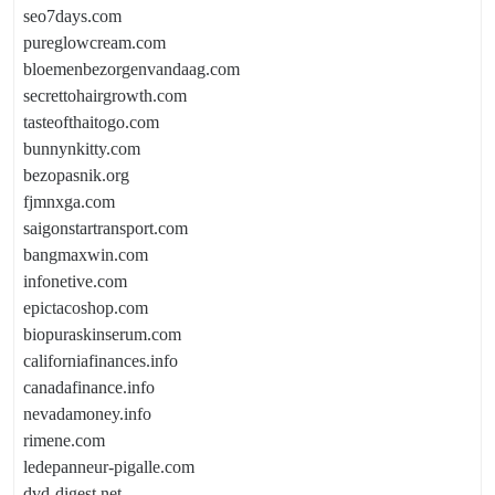
seo7days.com
pureglowcream.com
bloemenbezorgenvandaag.com
secrettohairgrowth.com
tasteofthaitogo.com
bunnynkitty.com
bezopasnik.org
fjmnxga.com
saigonstartransport.com
bangmaxwin.com
infonetive.com
epictacoshop.com
biopuraskinserum.com
californiafinances.info
canadafinance.info
nevadamoney.info
rimene.com
ledepanneur-pigalle.com
dvd-digest.net