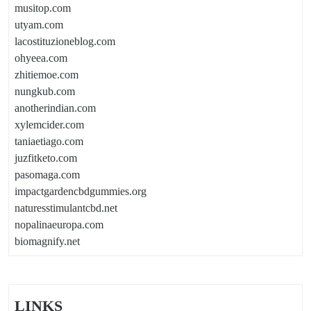
musitop.com
utyam.com
lacostituzioneblog.com
ohyeea.com
zhitiemoe.com
nungkub.com
anotherindian.com
xylemcider.com
taniaetiago.com
juzfitketo.com
pasomaga.com
impactgardencbdgummies.org
naturesstimulantcbd.net
nopalinaeuropa.com
biomagnify.net
LINKS