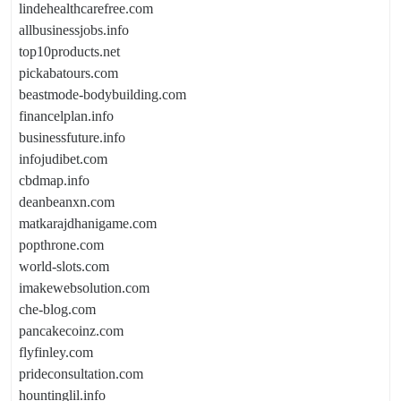
lindehealthcarefree.com
allbusinessjobs.info
top10products.net
pickabatours.com
beastmode-bodybuilding.com
financelplan.info
businessfuture.info
infojudibet.com
cbdmap.info
deanbeanxn.com
matkarajdhanigame.com
popthrone.com
world-slots.com
imakewebsolution.com
che-blog.com
pancakecoinz.com
flyfinley.com
prideconsultation.com
hountinglil.info