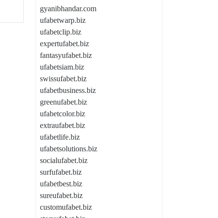
rcepat
gyanibhandar.com
ufabetwarp.biz
ufabetclip.biz
expertufabet.biz
fantasyufabet.biz
ufabetsiam.biz
swissufabet.biz
ufabetbusiness.biz
greenufabet.biz
ufabetcolor.biz
extraufabet.biz
ufabetlife.biz
ufabetsolutions.biz
socialufabet.biz
surfufabet.biz
ufabetbest.biz
sureufabet.biz
customufabet.biz