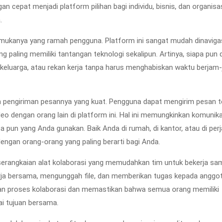
 cepat menjadi platform pilihan bagi individu, bisnis, dan organisa
.
rmukanya yang ramah pengguna. Platform ini sangat mudah dinavigas
g paling memiliki tantangan teknologi sekalipun. Artinya, siapa pun 
keluarga, atau rekan kerja tanpa harus menghabiskan waktu berjam
 pengiriman pesannya yang kuat. Pengguna dapat mengirim pesan t
eo dengan orang lain di platform ini. Hal ini memungkinkan komunik
 pun yang Anda gunakan. Baik Anda di rumah, di kantor, atau di perj
gan orang-orang yang paling berarti bagi Anda.
serangkaian alat kolaborasi yang memudahkan tim untuk bekerja sa
ja bersama, mengunggah file, dan memberikan tugas kepada anggot
an proses kolaborasi dan memastikan bahwa semua orang memiliki
i tujuan bersama.