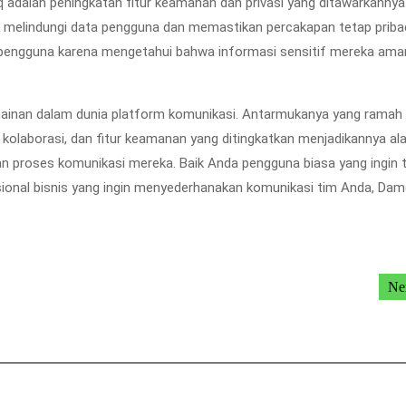
dalah peningkatan fitur keamanan dan privasi yang ditawarkannya
k melindungi data pengguna dan memastikan percakapan tetap priba
i pengguna karena mengetahui bahwa informasi sensitif mereka aman
ainan dalam dunia platform komunikasi. Antarmukanya yang ramah
olaborasi, dan fitur keamanan yang ditingkatkan menjadikannya al
tkan proses komunikasi mereka. Baik Anda pengguna biasa yang ingin 
ional bisnis yang ingin menyederhanakan komunikasi tim Anda, Da
Ne