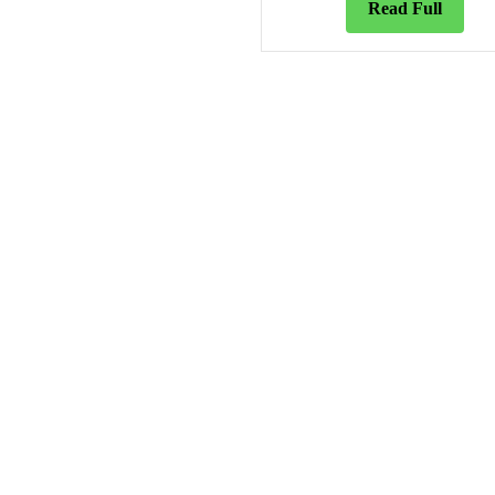
Te
Read
Read Full
Full