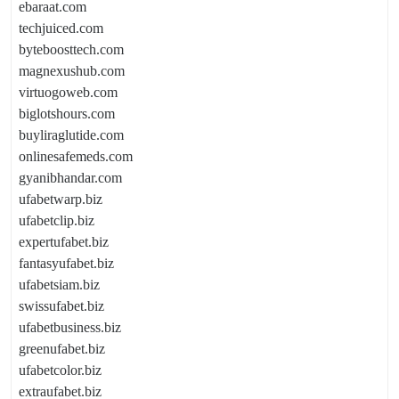
ebaraat.com
techjuiced.com
byteboosttech.com
magnexushub.com
virtuogoweb.com
biglotshours.com
buyliraglutide.com
onlinesafemeds.com
gyanibhandar.com
ufabetwarp.biz
ufabetclip.biz
expertufabet.biz
fantasyufabet.biz
ufabetsiam.biz
swissufabet.biz
ufabetbusiness.biz
greenufabet.biz
ufabetcolor.biz
extraufabet.biz