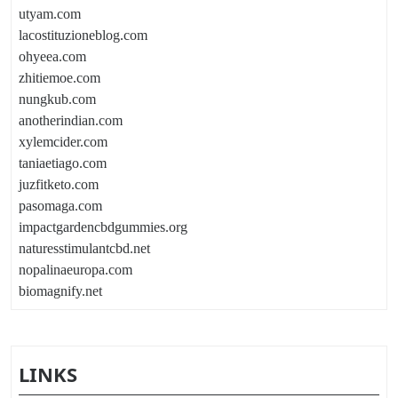
utyam.com
lacostituzioneblog.com
ohyeea.com
zhitiemoe.com
nungkub.com
anotherindian.com
xylemcider.com
taniaetiago.com
juzfitketo.com
pasomaga.com
impactgardencbdgummies.org
naturesstimulantcbd.net
nopalinaeuropa.com
biomagnify.net
LINKS