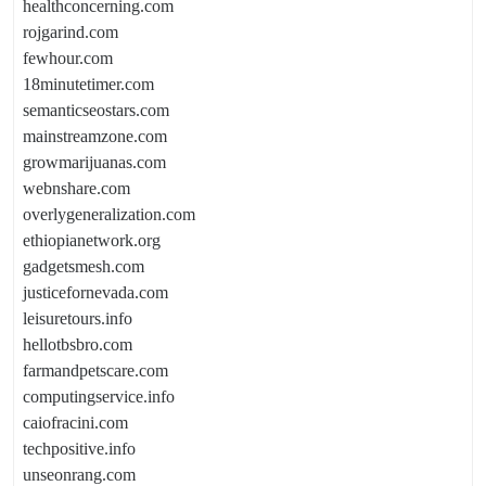
healthconcerning.com
rojgarind.com
fewhour.com
18minutetimer.com
semanticseostars.com
mainstreamzone.com
growmarijuanas.com
webnshare.com
overlygeneralization.com
ethiopianetwork.org
gadgetsmesh.com
justicefornevada.com
leisuretours.info
hellotbsbro.com
farmandpetscare.com
computingservice.info
caiofracini.com
techpositive.info
unseonrang.com