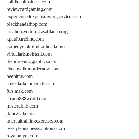
solidtechbusiness.com
reviewcardgaming.com
experiencedexpertstowingservice.com
blackheadsshop.com
location-voiture-casablanca.org
kpaulbartelme.com
comedyclubofhiltonhead.com
virtualartsassistant.com
theprimeinfographics.com
cheapvaliumordernow.com
beenime.com
sodecia-kemmerich.com
fun-mak.com
casino888world.com
misterdbnb.com
jkmezcal.com
intervaltrainingexercises.com
tyestylebusinesssolutions.com
royalpoipet.com