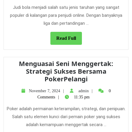
Panduan
2025
Lengkap
Judi bola menjadi salah satu jenis taruhan yang sangat
Pasaran
populer di kalangan para penjudi online. Dengan banyaknya
Taruhan
liga dan pertandingan ...
Read
Read Full
Full
Menguasai Seni Menggertak:
Strategi Sukses Bersama
Menguasai
PokerPelangi
Seni
November
admin
November 7, 2024
admin
0
Menggertak:
7,
Comments
11:35 pm
Strategi
2024
Sukses
Poker adalah permainan keterampilan, strategi, dan penipuan.
Bersama
Salah satu elemen kunci dari pemain poker yang sukses
PokerPelangi
adalah kemampuan menggertak secara ...