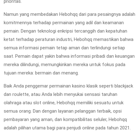
prioritas.
Namun yang membedakan Hebohqq dari para pesaingnya adalah
komitmennya terhadap permainan yang adil dan keamanan
pemain. Dengan teknologi enkripsi tercanggih dan kepatuhan
ketat terhadap peraturan industri, Hebohqq memastikan bahwa
semua informasi pemain tetap aman dan terlindungi setiap
saat. Pemain dapat yakin bahwa informasi pribadi dan keuangan
mereka dilindungi, memungkinkan mereka untuk fokus pada
tujuan mereka: bermain dan menang.
Baik Anda penggemar permainan kasino klasik seperti blackjack
dan roulette, atau Anda lebih menyukai sensasi taruhan
olahraga atau slot online, Hebohqq memiliki sesuatu untuk
semua orang. Dan dengan layanan pelanggan terbaik, opsi
pembayaran yang aman, dan kompatibilitas seluler, Hebohqq
adalah pilihan utama bagi para penjudi online pada tahun 2021.