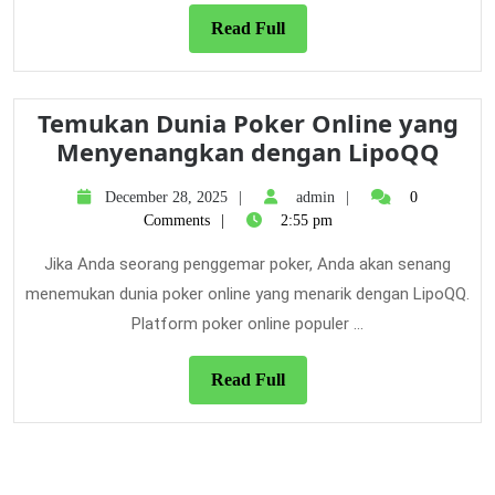
Read
Read Full
Full
Temukan Dunia Poker Online yang
Tem
Menyenangkan dengan LipoQQ
Duni
December
admin
December 28, 2025
admin
0
Pok
28,
Comments
2:55 pm
Onli
2025
yan
Jika Anda seorang penggemar poker, Anda akan senang
Men
menemukan dunia poker online yang menarik dengan LipoQQ.
den
Platform poker online populer ...
Lip
Read
Read Full
Full