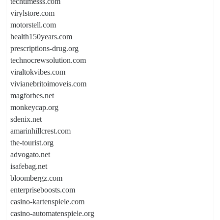
techtimesss.com
virylstore.com
motorstell.com
health150years.com
prescriptions-drug.org
technocrewsolution.com
viraltokvibes.com
vivianebritoimoveis.com
magforbes.net
monkeycap.org
sdenix.net
amarinhillcrest.com
the-tourist.org
advogato.net
isafebag.net
bloombergz.com
enterpriseboosts.com
casino-kartenspiele.com
casino-automatenspiele.org