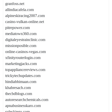
granfoss.net
allindiacafela.com
alpineskiracing2007.com
casino-vulkan-online.net
pitrepower.com
mediatown360.com
digitaleyestrainclinic.com
missionposible.com
online-casinos-vegas.com
xfinityrouterlogin.com
marketingjacks.com
topappliancereviews.com
trickytechupdates.com
hindiabhimaan.com
khabresach.com
thecbdblogs.com
autoresearchchemicals.com
apnabusinesskaro.com
suleckiego.com