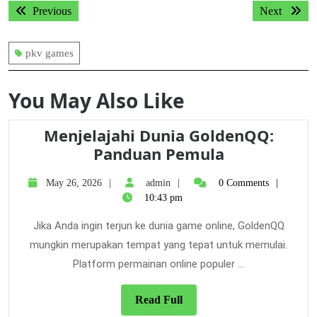
Post
Previous
Next
Previous
Next
navigation
post:
post:
pkv games
You May Also Like
Menjelajahi Dunia GoldenQQ:
Menjelajahi
Panduan Pemula
Dunia
May
admin
May 26, 2026
admin
0 Comments
GoldenQQ:
26,
10:43 pm
Panduan
2026
Pemula
Jika Anda ingin terjun ke dunia game online, GoldenQQ
mungkin merupakan tempat yang tepat untuk memulai.
Platform permainan online populer ...
Read
Read Full
Full