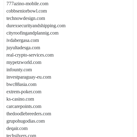
777azino-mobile.com
cobbseniorbowl.com
technowdesign.com
durexsecurityandshipping.com
cityroofingandplannig.com
ivdabergasa.com
juyultadesga.com
real-crypto-services.com
mypetzworld.com
infounty.com
investparaguay-eu.com
bwc88asia.com
extrem-poker.com
ks-casino.com
carcarepoints.com
thedoodlebreeders.com
grupohugodias.com
deqair.com
techsilvers.com