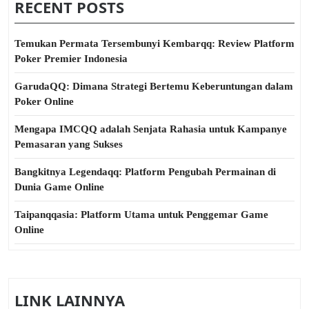
RECENT POSTS
Temukan Permata Tersembunyi Kembarqq: Review Platform
Poker Premier Indonesia
GarudaQQ: Dimana Strategi Bertemu Keberuntungan dalam
Poker Online
Mengapa IMCQQ adalah Senjata Rahasia untuk Kampanye
Pemasaran yang Sukses
Bangkitnya Legendaqq: Platform Pengubah Permainan di
Dunia Game Online
Taipanqqasia: Platform Utama untuk Penggemar Game
Online
LINK LAINNYA