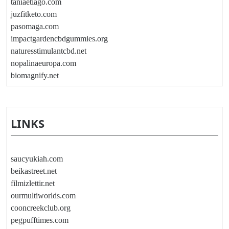
taniaetiago.com
juzfitketo.com
pasomaga.com
impactgardencbdgummies.org
naturesstimulantcbd.net
nopalinaeuropa.com
biomagnify.net
LINKS
saucyukiah.com
beikastreet.net
filmizlettir.net
ourmultiworlds.com
cooncreekclub.org
pegpufftimes.com