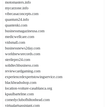
motomasters.info
mycarzone.info
vibecasaconcepts.com
quantum24.info
quantenki.com
businessmagazineusa.com
medicwellcare.com
vidsmall.com
businessnews2day.com
worldnewsrecords.com
sterilepro24.com
solidtechbusiness.com
reviewcardgaming.com
experiencedexpertstowingservice.com
blackheadsshop.com
location-voiture-casablanca.org
kpaulbartelme.com
comedyclubofhiltonhead.com
virtualartsassistant.com