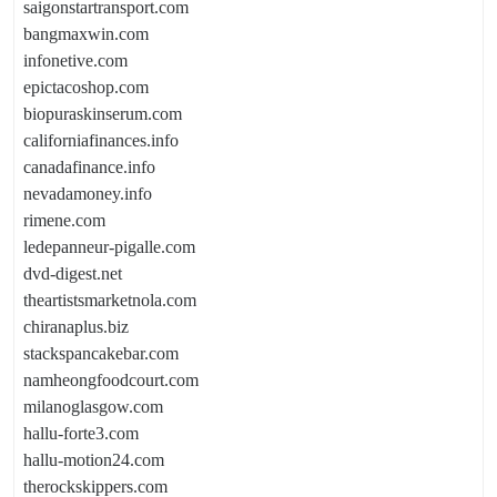
saigonstartransport.com
bangmaxwin.com
infonetive.com
epictacoshop.com
biopuraskinserum.com
californiafinances.info
canadafinance.info
nevadamoney.info
rimene.com
ledepanneur-pigalle.com
dvd-digest.net
theartistsmarketnola.com
chiranaplus.biz
stackspancakebar.com
namheongfoodcourt.com
milanoglasgow.com
hallu-forte3.com
hallu-motion24.com
therockskippers.com