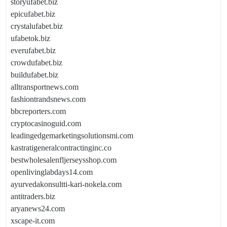
storyufabet.biz
epicufabet.biz
crystalufabet.biz
ufabetok.biz
everufabet.biz
crowdufabet.biz
buildufabet.biz
alltransportnews.com
fashiontrandsnews.com
bbcreporters.com
cryptocasinoguid.com
leadingedgemarketingsolutionsmi.com
kastratigeneralcontractinginc.co
bestwholesalenfljerseysshop.com
openlivinglabdays14.com
ayurvedakonsultti-kari-nokela.com
antitraders.biz
aryanews24.com
xscape-it.com