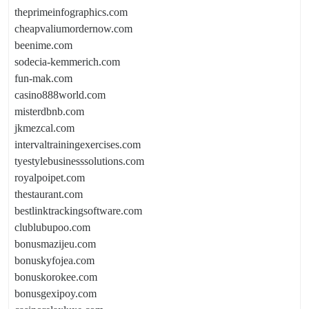
theprimeinfographics.com
cheapvaliumordernow.com
beenime.com
sodecia-kemmerich.com
fun-mak.com
casino888world.com
misterdbnb.com
jkmezcal.com
intervaltrainingexercises.com
tyestylebusinesssolutions.com
royalpoipet.com
thestaurant.com
bestlinktrackingsoftware.com
clublubupoo.com
bonusmazijeu.com
bonuskyfojea.com
bonuskorokee.com
bonusgexipoy.com