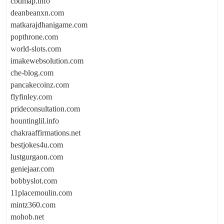
cbdmap.info
deanbeanxn.com
matkarajdhanigame.com
popthrone.com
world-slots.com
imakewebsolution.com
che-blog.com
pancakecoinz.com
flyfinley.com
prideconsultation.com
hountinglil.info
chakraaffirmations.net
bestjokes4u.com
lustgurgaon.com
geniejaar.com
bobbyslot.com
11placemoulin.com
mintz360.com
mohob.net