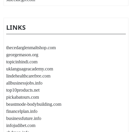
LINKS
thecedarglenmaltshop.com
georgemason.org
topicinhindi.com
uklanguageacademy.com
lindehealthcarefree.com
allbusinessjobs.info
top10products.net
pickabatours.com
beastmode-bodybuilding.com
financelplan.info
businessfuture.info
infojudibet.com