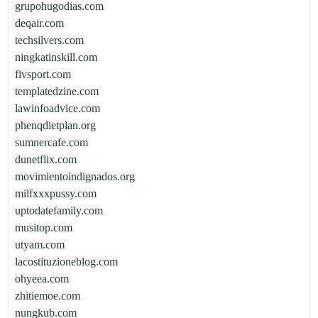
grupohugodias.com
deqair.com
techsilvers.com
ningkatinskill.com
fivsport.com
templatedzine.com
lawinfoadvice.com
phenqdietplan.org
sumnercafe.com
dunetflix.com
movimientoindignados.org
milfxxxpussy.com
uptodatefamily.com
musitop.com
utyam.com
lacostituzioneblog.com
ohyeea.com
zhitiemoe.com
nungkub.com