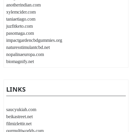
anotherindian.com
xylemcider.com
taniaetiago.com
juzfitketo.com
pasomaga.com
impactgardencbdgummies.org
naturesstimulantcbd.net
nopalinaeuropa.com
biomagnify.net
LINKS
saucyukiah.com
beikastreet.net
filmizlettir.net
ourmultiworlds.com