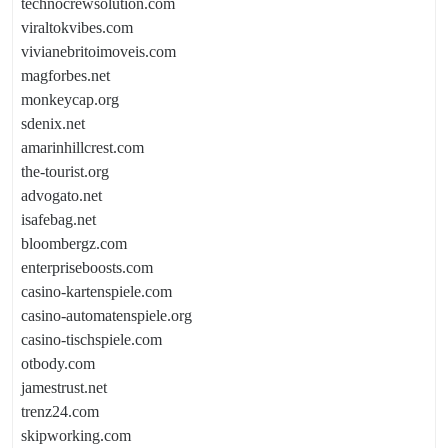
technocrewsolution.com
viraltokvibes.com
vivianebritoimoveis.com
magforbes.net
monkeycap.org
sdenix.net
amarinhillcrest.com
the-tourist.org
advogato.net
isafebag.net
bloombergz.com
enterpriseboosts.com
casino-kartenspiele.com
casino-automatenspiele.org
casino-tischspiele.com
otbody.com
jamestrust.net
trenz24.com
skipworking.com