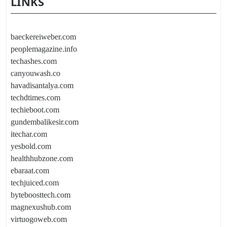
LINKS
baeckereiweber.com
peoplemagazine.info
techashes.com
canyouwash.co
havadisantalya.com
techdtimes.com
techieboot.com
gundembalikesir.com
itechar.com
yesbold.com
healthhubzone.com
ebaraat.com
techjuiced.com
byteboosttech.com
magnexushub.com
virtuogoweb.com