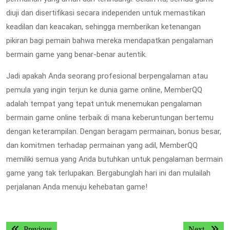
diuji dan disertifikasi secara independen untuk memastikan
keadilan dan keacakan, sehingga memberikan ketenangan
pikiran bagi pemain bahwa mereka mendapatkan pengalaman
bermain game yang benar-benar autentik.
Jadi apakah Anda seorang profesional berpengalaman atau
pemula yang ingin terjun ke dunia game online, MemberQQ
adalah tempat yang tepat untuk menemukan pengalaman
bermain game online terbaik di mana keberuntungan bertemu
dengan keterampilan. Dengan beragam permainan, bonus besar,
dan komitmen terhadap permainan yang adil, MemberQQ
memiliki semua yang Anda butuhkan untuk pengalaman bermain
game yang tak terlupakan. Bergabunglah hari ini dan mulailah
perjalanan Anda menuju kehebatan game!
Post
Previous
Next
Previous
Next