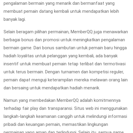
pengalaman bermain yang menarik dan bermanfaat yang
membuat pemain datang kembali untuk mendapatkan lebih
banyak lagi.
Selain beragam pilihan permainan, MemberQQ juga menawarkan
berbagai bonus dan promosi untuk meningkatkan pengalaman
bermain game. Dari bonus sambutan untuk pemain baru hingga
hadiah loyalitas untuk pelanggan yang kembali, ada banyak
insentif untuk membuat pemain tetap terlibat dan termotivasi
untuk terus bermain. Dengan turnamen dan kompetisi reguler,
pemain dapat menguji keterampilan mereka melawan orang lain
dan bersaing untuk mendapatkan hadiah menarik.
Namun yang membedakan MemberQQ adalah komitmennya
terhadap fair play dan transparansi. Situs web ini menggunakan
langkah-langkah keamanan canggih untuk melindungi informasi
pribadi dan keuangan pemain, memastikan lingkungan
permainan yang aman dan terlindungi. Selain itu, semua game