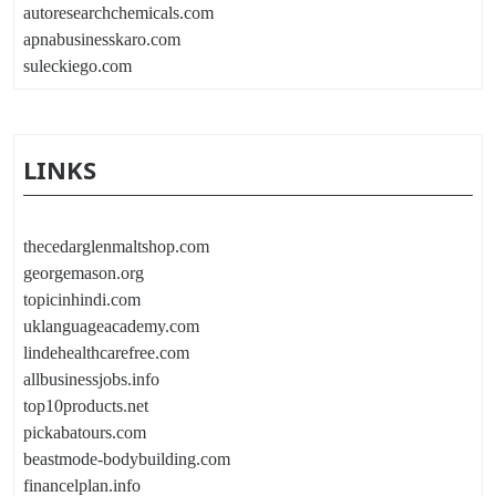
autoresearchchemicals.com
apnabusinesskaro.com
suleckiego.com
LINKS
thecedarglenmaltshop.com
georgemason.org
topicinhindi.com
uklanguageacademy.com
lindehealthcarefree.com
allbusinessjobs.info
top10products.net
pickabatours.com
beastmode-bodybuilding.com
financelplan.info