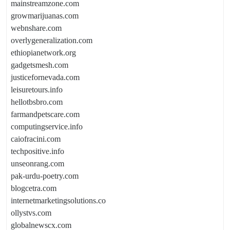
mainstreamzone.com
growmarijuanas.com
webnshare.com
overlygeneralization.com
ethiopianetwork.org
gadgetsmesh.com
justicefornevada.com
leisuretours.info
hellotbsbro.com
farmandpetscare.com
computingservice.info
caiofracini.com
techpositive.info
unseonrang.com
pak-urdu-poetry.com
blogcetra.com
internetmarketingsolutions.co
ollystvs.com
globalnewscx.com