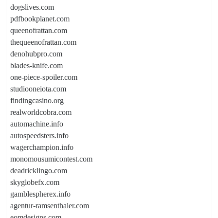
dogslives.com
pdfbookplanet.com
queenofrattan.com
thequeenofrattan.com
denohubpro.com
blades-knife.com
one-piece-spoiler.com
studiooneiota.com
findingcasino.org
realworldcobra.com
automachine.info
autospeedsters.info
wagerchampion.info
monomousumicontest.com
deadricklingo.com
skyglobefx.com
gamblespherex.info
agentur-ramsenthaler.com
eomdesigns.com