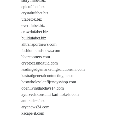
storyufabet.biz
epicufabet.biz
crystalufabet.biz
ufabetok.biz
everufabet.biz
crowdufabet.biz
buildufabet.biz
alltransportnews.com
fashiontrandsnews.com
bbcreporters.com
cryptocasinoguid.com
leadingedgemarketingsolutionsmi.com
kastratigeneralcontractinginc.co
bestwholesalenfljerseysshop.com
openlivinglabdays14.com
ayurvedakonsultti-kari-nokela.com
antitraders.biz
aryanews24.com
xscape-it.com