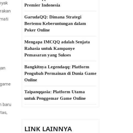
nyak
Premier Indonesia
brakan
GarudaQQ: Dimana Strategi
kmati
Bertemu Keberuntungan dalam
Poker Online
Mengapa IMCQQ adalah Senjata
Rahasia untuk Kampanye
Pemasaran yang Sukses
Bangkitnya Legendaqq: Platform
gan
Pengubah Permainan di Dunia Game
Online
 game
Taipanqqasia: Platform Utama
untuk Penggemar Game Online
n baru
tas,
LINK LAINNYA