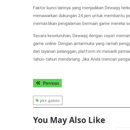
Faktor kunci lainnya yang menjadikan Dewaqq terke
menawarkan dukungan 24 jam untuk membantu pema
memastikan pengalaman bermain game mereka s
Secara keseluruhan, Dewaqq dengan cepat memanta
game online. Dengan antarmuka yang ramah pengg
dan layanan pelanggan, platform ini menarik pemai
tahun-tahun mendatang. Jika Anda mencari pengal
Post
Previous
Previous
navigation
post:
pkv games
You May Also Like