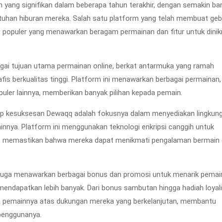
 yang signifikan dalam beberapa tahun terakhir, dengan semakin ba
butuhan hiburan mereka. Salah satu platform yang telah membuat ge
ne populer yang menawarkan beragam permainan dan fitur untuk dini
ai tujuan utama permainan online, berkat antarmuka yang ramah
fis berkualitas tinggi. Platform ini menawarkan berbagai permainan,
uler lainnya, memberikan banyak pilihan kepada pemain.
adap kesuksesan Dewaqq adalah fokusnya dalam menyediakan lingkun
nnya. Platform ini menggunakan teknologi enkripsi canggih untuk
in, memastikan bahwa mereka dapat menikmati pengalaman bermain
uga menawarkan berbagai bonus dan promosi untuk menarik pemai
ndapatkan lebih banyak. Dari bonus sambutan hingga hadiah loyali
a pemainnya atas dukungan mereka yang berkelanjutan, membantu
penggunanya.