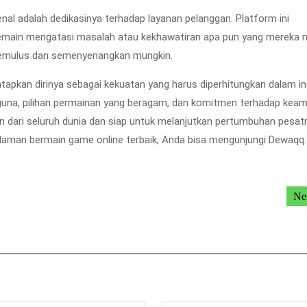
nal adalah dedikasinya terhadap layanan pelanggan. Platform ini
in mengatasi masalah atau kekhawatiran apa pun yang mereka mil
emulus dan semenyenangkan mungkin.
pkan dirinya sebagai kekuatan yang harus diperhitungkan dalam in
una, pilihan permainan yang beragam, dan komitmen terhadap kea
n dari seluruh dunia dan siap untuk melanjutkan pertumbuhan pesatn
aman bermain game online terbaik, Anda bisa mengunjungi Dewaqq.
Ne