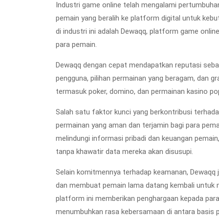
Industri game online telah mengalami pertumbuhan
pemain yang beralih ke platform digital untuk ke
di industri ini adalah Dewaqq, platform game onli
para pemain.
Dewaqq dengan cepat mendapatkan reputasi sebag
pengguna, pilihan permainan yang beragam, dan gra
termasuk poker, domino, dan permainan kasino pop
Salah satu faktor kunci yang berkontribusi terh
permainan yang aman dan terjamin bagi para pemai
melindungi informasi pribadi dan keuangan pema
tanpa khawatir data mereka akan disusupi.
Selain komitmennya terhadap keamanan, Dewaqq j
dan membuat pemain lama datang kembali untuk me
platform ini memberikan penghargaan kepada par
menumbuhkan rasa kebersamaan di antara basis 