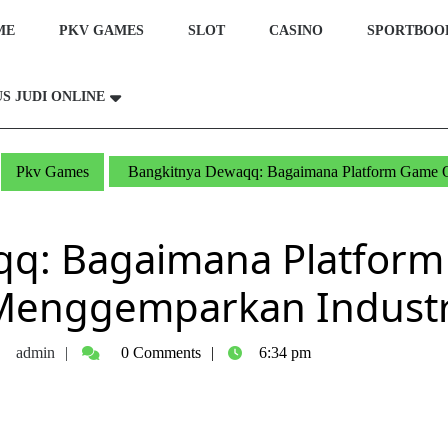
ME
PKV GAMES
SLOT
CASINO
SPORTBOO
US JUDI ONLINE
Pkv Games
Bangkitnya Dewaqq: Bagaimana Platform Game 
qq: Bagaimana Platform
 Menggemparkan Industr
rch
admin
admin
0 Comments
6:34 pm
26