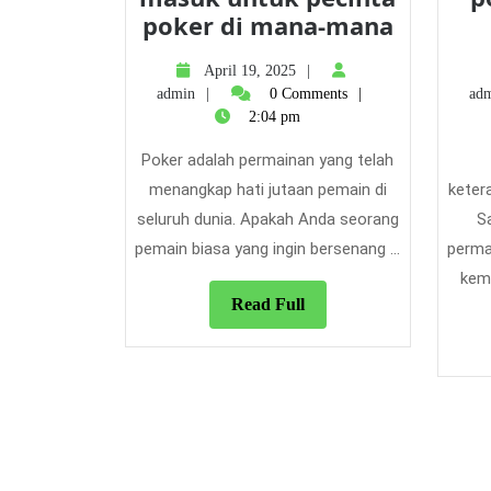
Mengap
poker di mana-mana
abangq
April
April 19, 2025
adalah
admin
19,
admin
0 Comments
ad
platfor
2025
2:04 pm
masuk
Poker adalah permainan yang telah
untuk
pecinta
menangkap hati jutaan pemain di
ketera
poker
seluruh dunia. Apakah Anda seorang
S
di
pemain biasa yang ingin bersenang ...
perma
mana-
kem
mana
Read
Read Full
Full