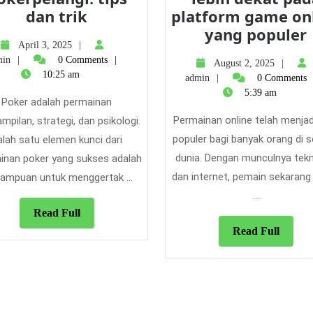
a
Menguasai
dan trik
platform game on
q
seni
yang populer
April
April 3, 2025
menggertak
admin
3,
min
0 Comments
Aug
August 2, 2025
m
pada
2025
10:25 am
admin
2,
admin
0 Comments
pokerpelangi:
202
5:39 am
Poker adalah permainan
tips
dan
Permainan online telah menjad
mpilan, strategi, dan psikologi.
trik
populer bagi banyak orang di s
alah satu elemen kunci dari
dunia. Dengan munculnya tekn
inan poker yang sukses adalah
dan internet, pemain sekarang
ampuan untuk menggertak ...
...
Read
Read Full
Full
Read
Read Full
Full