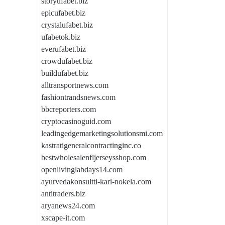
storyufabet.biz
epicufabet.biz
crystalufabet.biz
ufabetok.biz
everufabet.biz
crowdufabet.biz
buildufabet.biz
alltransportnews.com
fashiontrandsnews.com
bbcreporters.com
cryptocasinoguid.com
leadingedgemarketingsolutionsmi.com
kastratigeneralcontractinginc.co
bestwholesalenfljerseysshop.com
openlivinglabdays14.com
ayurvedakonsultti-kari-nokela.com
antitraders.biz
aryanews24.com
xscape-it.com