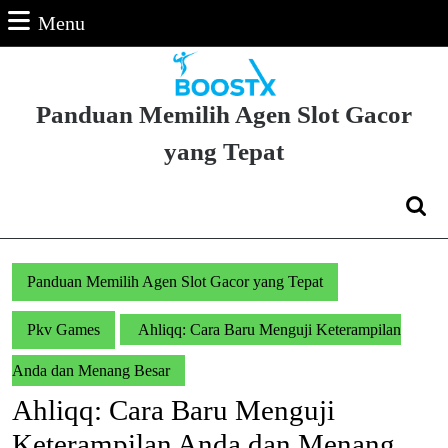
Skip
Menu
Menu
to
content
Skip
to
Panduan Memilih Agen Slot Gacor
Content
yang Tepat
Search
for:
Panduan Memilih Agen Slot Gacor yang Tepat
Pkv Games
Ahliqq: Cara Baru Menguji Keterampilan
Anda dan Menang Besar
Ahliqq: Cara Baru Menguji
Keterampilan Anda dan Menang