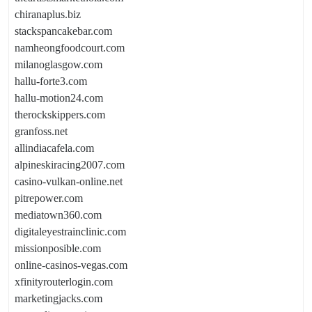
chiranaplus.biz
stackspancakebar.com
namheongfoodcourt.com
milanoglasgow.com
hallu-forte3.com
hallu-motion24.com
therockskippers.com
granfoss.net
allindiacafela.com
alpineskiracing2007.com
casino-vulkan-online.net
pitrepower.com
mediatown360.com
digitaleyestrainclinic.com
missionposible.com
online-casinos-vegas.com
xfinityrouterlogin.com
marketingjacks.com