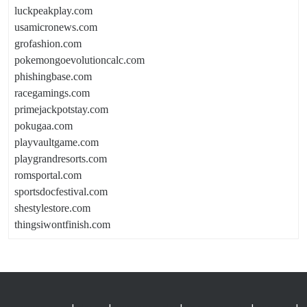
luckpeakplay.com
usamicronews.com
grofashion.com
pokemongoevolutioncalc.com
phishingbase.com
racegamings.com
primejackpotstay.com
pokugaa.com
playvaultgame.com
playgrandresorts.com
romsportal.com
sportsdocfestival.com
shestylestore.com
thingsiwontfinish.com