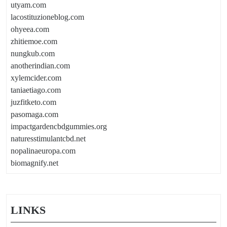
utyam.com
lacostituzioneblog.com
ohyeea.com
zhitiemoe.com
nungkub.com
anotherindian.com
xylemcider.com
taniaetiago.com
juzfitketo.com
pasomaga.com
impactgardencbdgummies.org
naturesstimulantcbd.net
nopalinaeuropa.com
biomagnify.net
LINKS