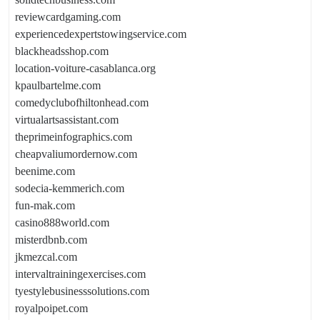
reviewcardgaming.com
experiencedexpertstowingservice.com
blackheadsshop.com
location-voiture-casablanca.org
kpaulbartelme.com
comedyclubofhiltonhead.com
virtualartsassistant.com
theprimeinfographics.com
cheapvaliumordernow.com
beenime.com
sodecia-kemmerich.com
fun-mak.com
casino888world.com
misterdbnb.com
jkmezcal.com
intervaltrainingexercises.com
tyestylebusinesssolutions.com
royalpoipet.com