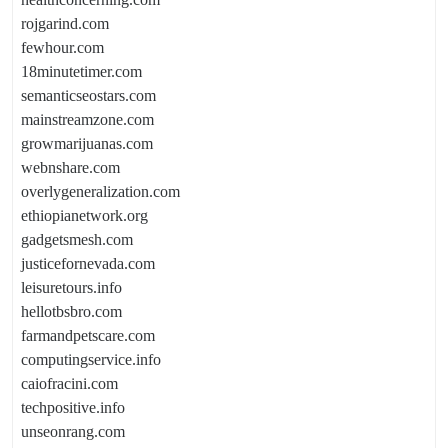
rojgarind.com
fewhour.com
18minutetimer.com
semanticseostars.com
mainstreamzone.com
growmarijuanas.com
webnshare.com
overlygeneralization.com
ethiopianetwork.org
gadgetsmesh.com
justicefornevada.com
leisuretours.info
hellotbsbro.com
farmandpetscare.com
computingservice.info
caiofracini.com
techpositive.info
unseonrang.com