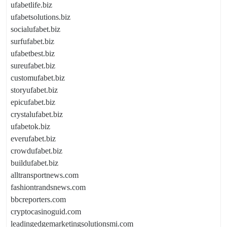
ufabetlife.biz
ufabetsolutions.biz
socialufabet.biz
surfufabet.biz
ufabetbest.biz
sureufabet.biz
customufabet.biz
storyufabet.biz
epicufabet.biz
crystalufabet.biz
ufabetok.biz
everufabet.biz
crowdufabet.biz
buildufabet.biz
alltransportnews.com
fashiontrandsnews.com
bbcreporters.com
cryptocasinoguid.com
leadingedgemarketingsolutionsmi.com