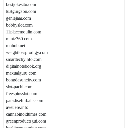
bestjokes4u.com
lustgurgaon.com
geniejaar.com
bobbyslot.com
11placemoulin.com
mintz360.com
mohob.net
weightlossprodigy.com
smarttechyinfo.com
digitalnotebook.org
maxualguru.com
bongdasuncity.com
slot-pachi.com
freespinsslot.com
paradisefurballs.com
aveuere.info
cannabinoidtimes.com
greenproductsgui.com
healthconcerning.com