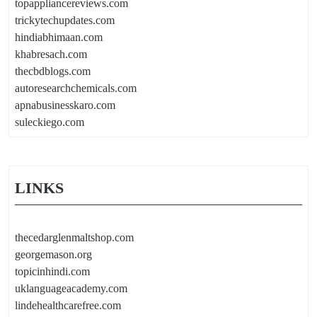
topappliancereviews.com
trickytechupdates.com
hindiabhimaan.com
khabresach.com
thecbdblogs.com
autoresearchchemicals.com
apnabusinesskaro.com
suleckiego.com
LINKS
thecedarglenmaltshop.com
georgemason.org
topicinhindi.com
uklanguageacademy.com
lindehealthcarefree.com