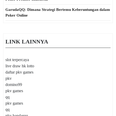
GarudaQQ: Dimana Strategi Bertemu Keberuntungan dalam
Poker Online
LINK LAINNYA
slot terpercaya
live draw hk lotto
daftar pkv games
pkv
domino99
pkv games
qq
pkv games
qq
pkv bandarqq