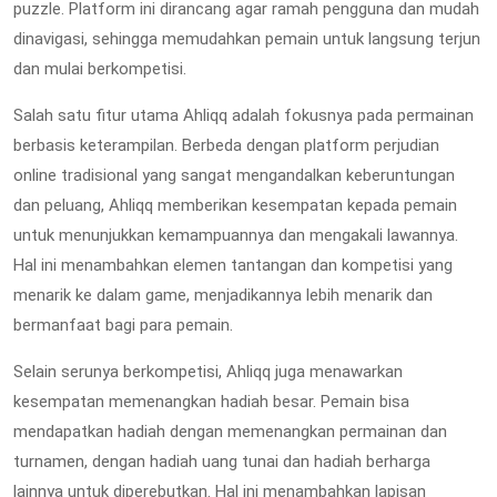
puzzle. Platform ini dirancang agar ramah pengguna dan mudah
dinavigasi, sehingga memudahkan pemain untuk langsung terjun
dan mulai berkompetisi.
Salah satu fitur utama Ahliqq adalah fokusnya pada permainan
berbasis keterampilan. Berbeda dengan platform perjudian
online tradisional yang sangat mengandalkan keberuntungan
dan peluang, Ahliqq memberikan kesempatan kepada pemain
untuk menunjukkan kemampuannya dan mengakali lawannya.
Hal ini menambahkan elemen tantangan dan kompetisi yang
menarik ke dalam game, menjadikannya lebih menarik dan
bermanfaat bagi para pemain.
Selain serunya berkompetisi, Ahliqq juga menawarkan
kesempatan memenangkan hadiah besar. Pemain bisa
mendapatkan hadiah dengan memenangkan permainan dan
turnamen, dengan hadiah uang tunai dan hadiah berharga
lainnya untuk diperebutkan. Hal ini menambahkan lapisan