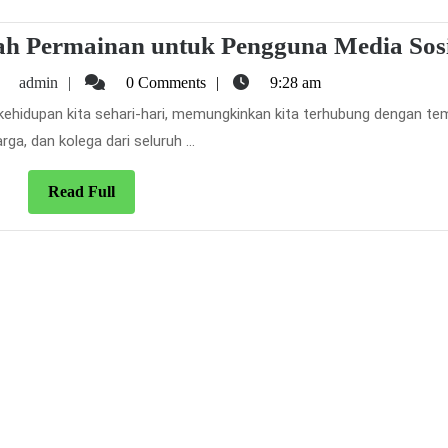
h Permainan untuk Pengguna Media Sos
il
admin
admin
0 Comments
9:28 am
26
rga, dan kolega dari seluruh ...
Read
Read Full
Full