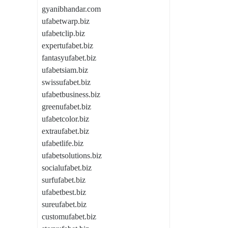
gyanibhandar.com
ufabetwarp.biz
ufabetclip.biz
expertufabet.biz
fantasyufabet.biz
ufabetsiam.biz
swissufabet.biz
ufabetbusiness.biz
greenufabet.biz
ufabetcolor.biz
extraufabet.biz
ufabetlife.biz
ufabetsolutions.biz
socialufabet.biz
surfufabet.biz
ufabetbest.biz
sureufabet.biz
customufabet.biz