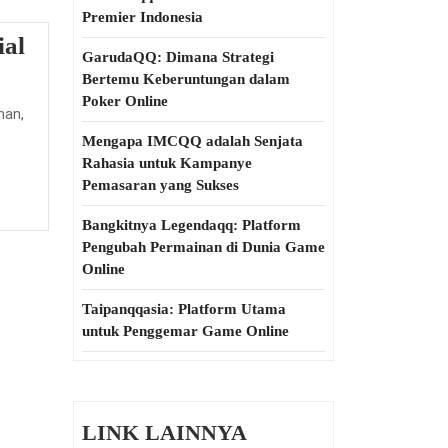
senang
Premier Indonesia
Bagaimana
ial
GarudaQQ: Dimana Strategi
Satuqq
Bertemu Keberuntungan dalam
Mengubah
Poker Online
Permainan
Mengapa IMCQQ adalah Senjata
untuk
Rahasia untuk Kampanye
Pemasaran yang Sukses
Pengguna
Media
Bangkitnya Legendaqq: Platform
Pengubah Permainan di Dunia Game
Sosial
Online
Taipanqqasia: Platform Utama
untuk Penggemar Game Online
LINK LAINNYA