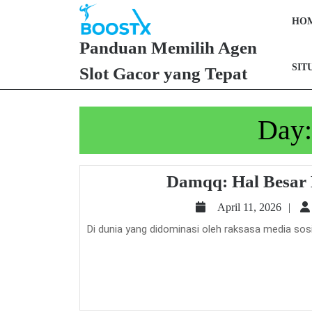
Skip
HO
to
content
Panduan Memilih Agen
Skip
SIT
Slot Gacor yang Tepat
to
Content
Day
Damqq: Hal Besar 
Apr
April 11, 2026
11,
Di dunia yang didominasi oleh raksasa media sosial seperti Facebook, Twitter, dan Instagram, akan sulit bagi platform baru
20