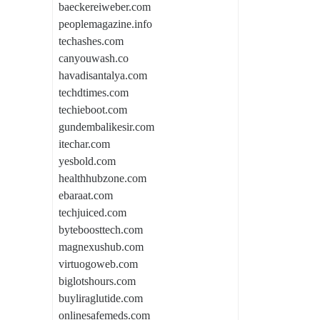
baeckereiweber.com
peoplemagazine.info
techashes.com
canyouwash.co
havadisantalya.com
techdtimes.com
techieboot.com
gundembalikesir.com
itechar.com
yesbold.com
healthhubzone.com
ebaraat.com
techjuiced.com
byteboosttech.com
magnexushub.com
virtuogoweb.com
biglotshours.com
buyliraglutide.com
onlinesafemeds.com