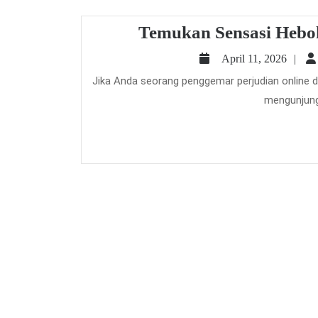
Temukan Sensasi Heboh
Apr
April 11, 2026
11,
Jika Anda seorang penggemar perjudian online dan mencari pengalaman yang mendebarkan dan mengasyikkan, Anda bisa
20
mengunjungi