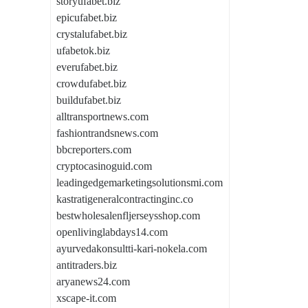
storyufabet.biz
epicufabet.biz
crystalufabet.biz
ufabetok.biz
everufabet.biz
crowdufabet.biz
buildufabet.biz
alltransportnews.com
fashiontrandsnews.com
bbcreporters.com
cryptocasinoguid.com
leadingedgemarketingsolutionsmi.com
kastratigeneralcontractinginc.co
bestwholesalenfljerseysshop.com
openlivinglabdays14.com
ayurvedakonsultti-kari-nokela.com
antitraders.biz
aryanews24.com
xscape-it.com