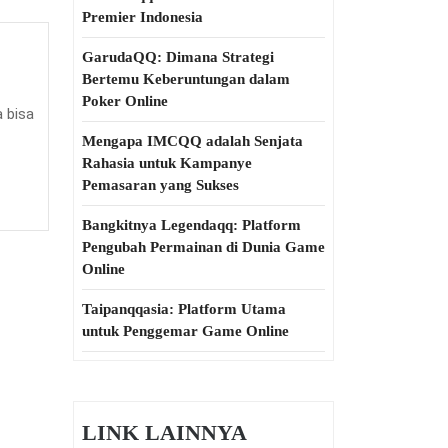
Premier Indonesia
mukan
GarudaQQ: Dimana Strategi
nsasi
Bertemu Keberuntungan dalam
bohqq:
Poker Online
atform
Mengapa IMCQQ adalah Senjata
sino
Rahasia untuk Kampanye
Pemasaran yang Sukses
line
rpanas
Bangkitnya Legendaqq: Platform
Pengubah Permainan di Dunia Game
Online
Taipanqqasia: Platform Utama
untuk Penggemar Game Online
LINK LAINNYA