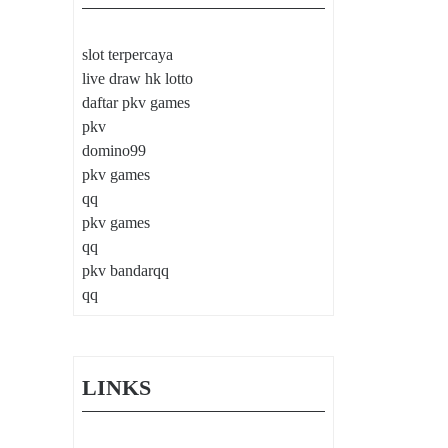
slot terpercaya
live draw hk lotto
daftar pkv games
pkv
domino99
pkv games
qq
pkv games
qq
pkv bandarqq
qq
LINKS