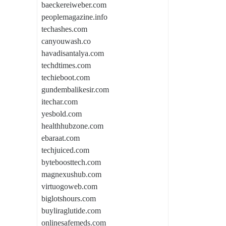
baeckereiweber.com
peoplemagazine.info
techashes.com
canyouwash.co
havadisantalya.com
techdtimes.com
techieboot.com
gundembalikesir.com
itechar.com
yesbold.com
healthhubzone.com
ebaraat.com
techjuiced.com
byteboosttech.com
magnexushub.com
virtuogoweb.com
biglotshours.com
buyliraglutide.com
onlinesafemeds.com