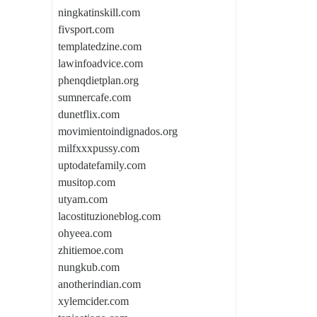
ningkatinskill.com
fivsport.com
templatedzine.com
lawinfoadvice.com
phenqdietplan.org
sumnercafe.com
dunetflix.com
movimientoindignados.org
milfxxxpussy.com
uptodatefamily.com
musitop.com
utyam.com
lacostituzioneblog.com
ohyeea.com
zhitiemoe.com
nungkub.com
anotherindian.com
xylemcider.com