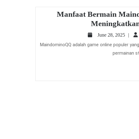
Manfaat Bermain Main
Meningkatkan
Jun
June 28, 2025
28,
MaindominoQQ adalah game online populer yang telah mendapatkan popularitas dalam beberapa tahun terakhir. Ini adalah
20
permainan st