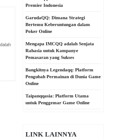
suk
Premier Indonesia
minoQQ
GarudaQQ: Dimana Strategi
ama
Bertemu Keberuntungan dalam
Poker Online
oQQ:
Mengapa IMCQQ adalah Senjata
Rahasia untuk Kampanye
Pemasaran yang Sukses
Bangkitnya Legendaqq: Platform
Pengubah Permainan di Dunia Game
Online
kan
an
Taipanqqasia: Platform Utama
untuk Penggemar Game Online
LINK LAINNYA