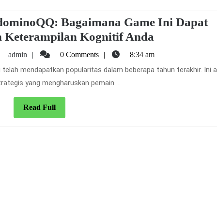
Ma
dominoQQ: Bagaimana Game Ini Dapat
Do
Manfaat
 Keterampilan Kognitif Anda
Ut
Bermain
e
admin
admin
0 Comments
8:34 am
Maindomin
25
Bagaimana
rategis yang mengharuskan pemain ...
Game
Ini
Read
Read Full
Full
Dapat
Meningkat
Keterampil
Kognitif
Anda