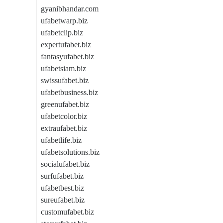
gyanibhandar.com
ufabetwarp.biz
ufabetclip.biz
expertufabet.biz
fantasyufabet.biz
ufabetsiam.biz
swissufabet.biz
ufabetbusiness.biz
greenufabet.biz
ufabetcolor.biz
extraufabet.biz
ufabetlife.biz
ufabetsolutions.biz
socialufabet.biz
surfufabet.biz
ufabetbest.biz
sureufabet.biz
customufabet.biz