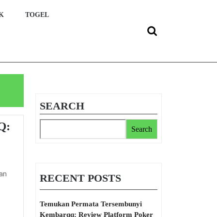
K
TOGEL
Search
for:
SEARCH
Q:
Search
RECENT POSTS
Temukan Permata Tersembunyi
Kembarqq: Review Platform Poker