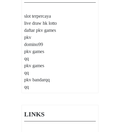
slot terpercaya
live draw hk lotto
daftar pkv games
pkv
domino99
pkv games
qq
pkv games
qq
pkv bandarqq
qq
LINKS