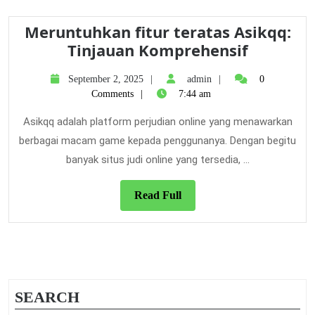
Meruntuhkan fitur teratas Asikqq:
Meruntu
Tinjauan Komprehensif
fitur
September
admin
September 2, 2025
admin
0
teratas
2,
Comments
7:44 am
Asikqq:
2025
Tinjauan
Asikqq adalah platform perjudian online yang menawarkan
Kompreh
berbagai macam game kepada penggunanya. Dengan begitu
banyak situs judi online yang tersedia, ...
Read
Read Full
Full
SEARCH