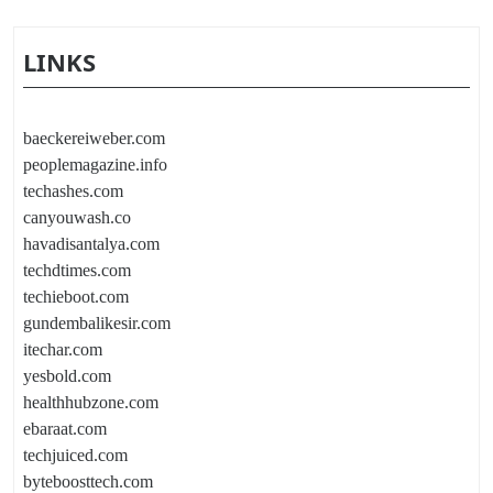
LINKS
baeckereiweber.com
peoplemagazine.info
techashes.com
canyouwash.co
havadisantalya.com
techdtimes.com
techieboot.com
gundembalikesir.com
itechar.com
yesbold.com
healthhubzone.com
ebaraat.com
techjuiced.com
byteboosttech.com