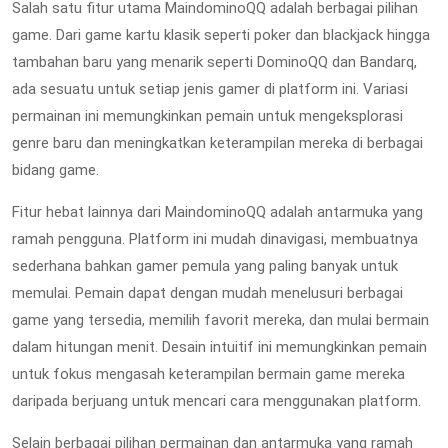
Salah satu fitur utama MaindominoQQ adalah berbagai pilihan
game. Dari game kartu klasik seperti poker dan blackjack hingga
tambahan baru yang menarik seperti DominoQQ dan Bandarq,
ada sesuatu untuk setiap jenis gamer di platform ini. Variasi
permainan ini memungkinkan pemain untuk mengeksplorasi
genre baru dan meningkatkan keterampilan mereka di berbagai
bidang game.
Fitur hebat lainnya dari MaindominoQQ adalah antarmuka yang
ramah pengguna. Platform ini mudah dinavigasi, membuatnya
sederhana bahkan gamer pemula yang paling banyak untuk
memulai. Pemain dapat dengan mudah menelusuri berbagai
game yang tersedia, memilih favorit mereka, dan mulai bermain
dalam hitungan menit. Desain intuitif ini memungkinkan pemain
untuk fokus mengasah keterampilan bermain game mereka
daripada berjuang untuk mencari cara menggunakan platform.
Selain berbagai pilihan permainan dan antarmuka yang ramah