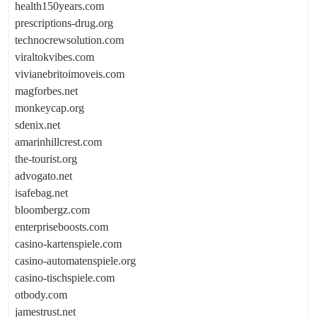
health150years.com
prescriptions-drug.org
technocrewsolution.com
viraltokvibes.com
vivianebritoimoveis.com
magforbes.net
monkeycap.org
sdenix.net
amarinhillcrest.com
the-tourist.org
advogato.net
isafebag.net
bloombergz.com
enterpriseboosts.com
casino-kartenspiele.com
casino-automatenspiele.org
casino-tischspiele.com
otbody.com
jamestrust.net