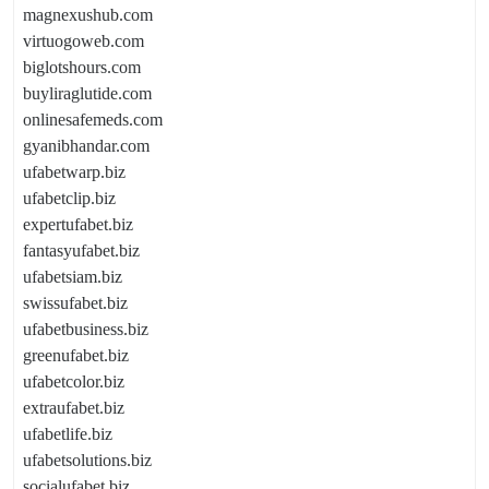
magnexushub.com
virtuogoweb.com
biglotshours.com
buyliraglutide.com
onlinesafemeds.com
gyanibhandar.com
ufabetwarp.biz
ufabetclip.biz
expertufabet.biz
fantasyufabet.biz
ufabetsiam.biz
swissufabet.biz
ufabetbusiness.biz
greenufabet.biz
ufabetcolor.biz
extraufabet.biz
ufabetlife.biz
ufabetsolutions.biz
socialufabet.biz