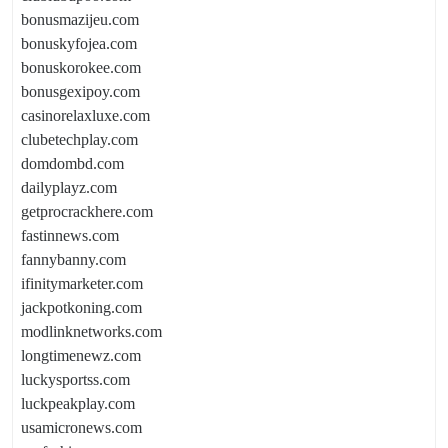
bonusmazijeu.com
bonuskyfojea.com
bonuskorokee.com
bonusgexipoy.com
casinorelaxluxe.com
clubetechplay.com
domdombd.com
dailyplayz.com
getprocrackhere.com
fastinnews.com
fannybanny.com
ifinitymarketer.com
jackpotkoning.com
modlinknetworks.com
longtimenewz.com
luckysportss.com
luckpeakplay.com
usamicronews.com