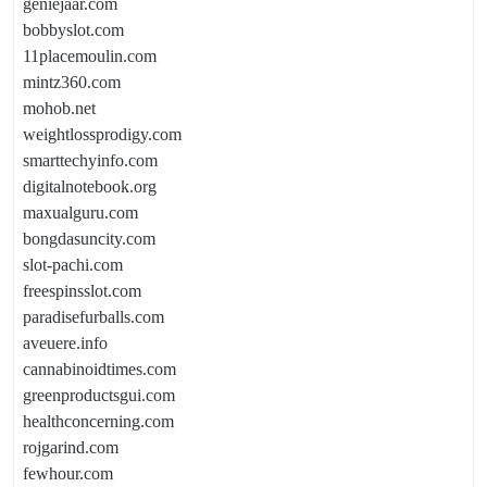
geniejaar.com
bobbyslot.com
11placemoulin.com
mintz360.com
mohob.net
weightlossprodigy.com
smarttechyinfo.com
digitalnotebook.org
maxualguru.com
bongdasuncity.com
slot-pachi.com
freespinsslot.com
paradisefurballs.com
aveuere.info
cannabinoidtimes.com
greenproductsgui.com
healthconcerning.com
rojgarind.com
fewhour.com