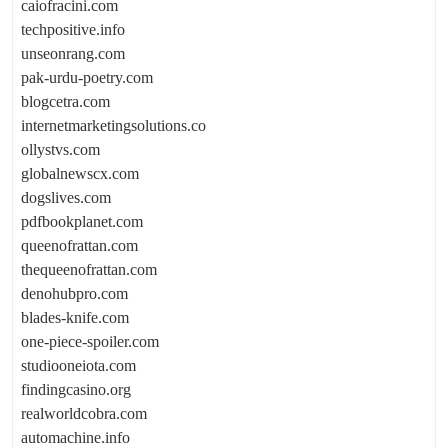
caiofracini.com
techpositive.info
unseonrang.com
pak-urdu-poetry.com
blogcetra.com
internetmarketingsolutions.co
ollystvs.com
globalnewscx.com
dogslives.com
pdfbookplanet.com
queenofrattan.com
thequeenofrattan.com
denohubpro.com
blades-knife.com
one-piece-spoiler.com
studiooneiota.com
findingcasino.org
realworldcobra.com
automachine.info