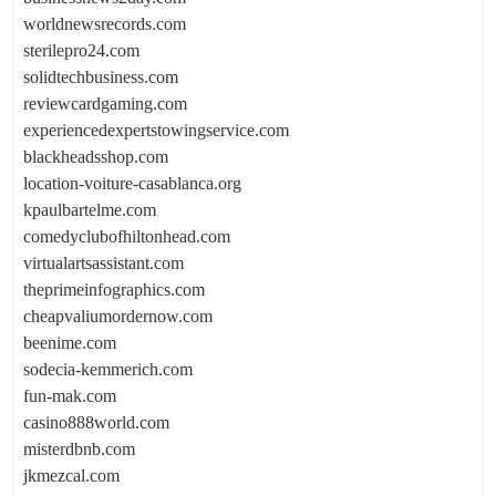
worldnewsrecords.com
sterilepro24.com
solidtechbusiness.com
reviewcardgaming.com
experiencedexpertstowingservice.com
blackheadsshop.com
location-voiture-casablanca.org
kpaulbartelme.com
comedyclubofhiltonhead.com
virtualartsassistant.com
theprimeinfographics.com
cheapvaliumordernow.com
beenime.com
sodecia-kemmerich.com
fun-mak.com
casino888world.com
misterdbnb.com
jkmezcal.com