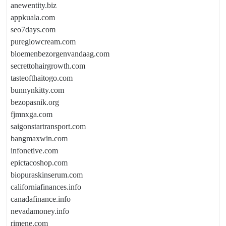
anewentity.biz
appkuala.com
seo7days.com
pureglowcream.com
bloemenbezorgenvandaag.com
secrettohairgrowth.com
tasteofthaitogo.com
bunnynkitty.com
bezopasnik.org
fjmnxga.com
saigonstartransport.com
bangmaxwin.com
infonetive.com
epictacoshop.com
biopuraskinserum.com
californiafinances.info
canadafinance.info
nevadamoney.info
rimene.com