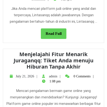
Li
2025
u
Jika Anda mencari platform judi online yang andal dan
P
terpercaya, Lintasanqq adalah jawabannya. Dengan
Ju
pengalaman bertahun-tahun di industri ini, Lintasanqq ...
On
A
Read
Read Full
Full
Menjelajahi Fitur Menarik
Juraganqq: Tiket Anda menuju
Menjelaja
Hiburan Tanpa Akhir
Fitur
July
admin
July 21, 2026
admin
0 Comments
Menarik
21,
1:08 pm
Juraganqq
2026
Tiket
Mencari pengalaman bermain game online yang
Anda
menyenangkan dan mendebarkan? Kunjungi Juraganqq!
menuju
Platform game online populer ini menawarkan berbagai fitur