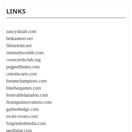
LINKS
saucyukiah.com
beikastreet.net
filmizlettir.net
ourmultiworlds.com
cooncreekclub.org
pegpufftimes.com
celestia-arts.com
forumchampions.com
bluebargames.com
festivaldelamalou.com
firstsigninnovations.com
garberdodge.com
swim-wears.com
forgrantedmedia.com
peolpstar.com