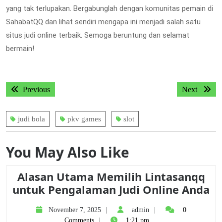
yang tak terlupakan. Bergabunglah dengan komunitas pemain di
SahabatQQ dan lihat sendiri mengapa ini menjadi salah satu
situs judi online terbaik. Semoga beruntung dan selamat
bermain!
Post
Previous
Next
Previous
Next
navigation
post:
post:
judi bola
pkv games
slot
You May Also Like
Alasan Utama Memilih Lintasanqq
Al
untuk Pengalaman Judi Online Anda
U
November
admin
November 7, 2025
admin
0
Me
7,
Comments
1:21 pm