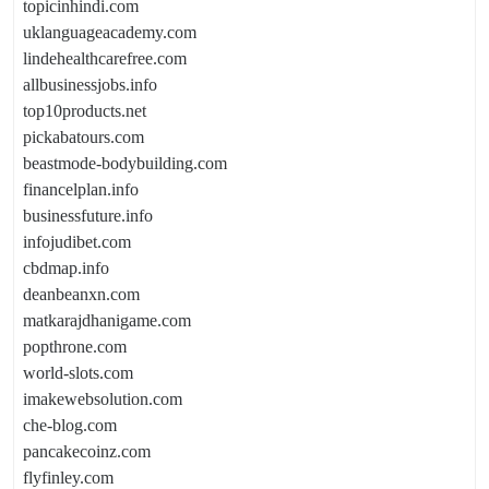
topicinhindi.com
uklanguageacademy.com
lindehealthcarefree.com
allbusinessjobs.info
top10products.net
pickabatours.com
beastmode-bodybuilding.com
financelplan.info
businessfuture.info
infojudibet.com
cbdmap.info
deanbeanxn.com
matkarajdhanigame.com
popthrone.com
world-slots.com
imakewebsolution.com
che-blog.com
pancakecoinz.com
flyfinley.com