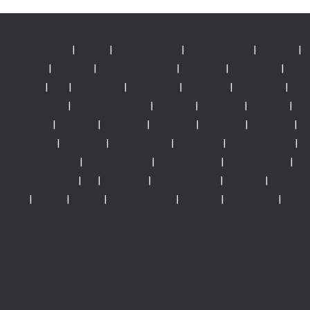
menuqq.com
|
pkv qq
|
dominoqq pkv
|
dominoqq pkv
|
situs qq
|
situs qq
|
situs qq
|
situs pkv games
|
situs pkv
|
slot gacor
|
judi
bola
|
pkv
|
slot gacor
|
demo slot
|
x500 slot
|
slot gacor
|
demo slot
|
mahjong ways 2
|
situs qq
|
situs pkv
|
situs qq
|
situs qq
|
situs qq
|
situs pkv
|
situs pkv
|
situs pkv
|
situs pkv
|
situs pkv
|
situs pkv
|
login sbobet
|
sbobet88
|
dominoqq pkv
|
murniqq.com
|
hematqq.com
|
login menuqq
|
login murniqq
|
login hematqq
|
qq
|
bandarqq
|
dominoqq pkv
|
situs qq
|
slot88
|
slot88
|
slot88
|
dominoqq pkv
|
situs qq
|
pkv games
|
https://jurusqq.pkvgamesresmi.org/