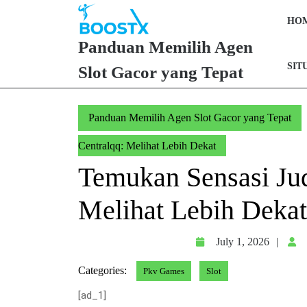
Skip
HO
to
content
Panduan Memilih Agen
Skip
SIT
Slot Gacor yang Tepat
to
Content
Panduan Memilih Agen Slot Gacor yang Tepat
Centralqq: Melihat Lebih Dekat
Temukan Sensasi Jud
Melihat Lebih Dekat
July
July 1, 2026
1,
Categories:
Pkv Games
Slot
2026
[ad_1]