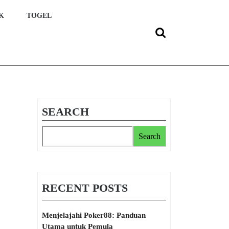
K
TOGEL
Search
for:
SEARCH
Search
RECENT POSTS
Menjelajahi Poker88: Panduan
Utama untuk Pemula