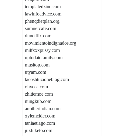
templatedzine.com
lawinfoadvice.com
phenqdietplan.org
sumnercafe.com
dunetflix.com
movimientoindignados.org
milfxxxpussy.com
uptodatefamily.com
musitop.com
utyam.com
lacostituzioneblog.com
ohyeea.com
zhitiemoe.com
nungkub.com
anotherindian.com
xylemcider.com
taniaetiago.com
juzfitketo.com