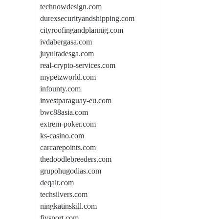
technowdesign.com
durexsecurityandshipping.com
cityroofingandplannig.com
ivdabergasa.com
juyultadesga.com
real-crypto-services.com
mypetzworld.com
infounty.com
investparaguay-eu.com
bwc88asia.com
extrem-poker.com
ks-casino.com
carcarepoints.com
thedoodlebreeders.com
grupohugodias.com
deqair.com
techsilvers.com
ningkatinskill.com
fivsport.com