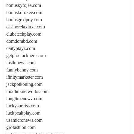
bonuskyfojea.com
bonuskorokee.com
bonusgexipoy.com
casinorelaxluxe.com
clubetechplay.com
domdombd.com
dailyplayz.com
getprocrackhere.com
fastinnews.com
fannybanny.com
ifinitymarketer.com
jackpotkoning.com
modlinknetworks.com
longtimenewz.com
luckysportss.com
luckpeakplay.com
usamicronews.com
grofashion.com