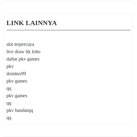
LINK LAINNYA
slot terpercaya
live draw hk lotto
daftar pkv games
pkv
domino99
pkv games
qq
pkv games
qq
pkv bandarqq
qq