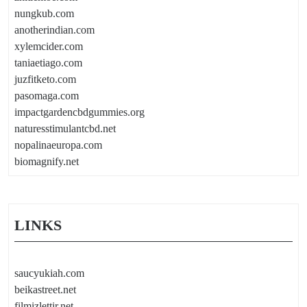
nungkub.com
anotherindian.com
xylemcider.com
taniaetiago.com
juzfitketo.com
pasomaga.com
impactgardencbdgummies.org
naturesstimulantcbd.net
nopalinaeuropa.com
biomagnify.net
LINKS
saucyukiah.com
beikastreet.net
filmizlettir.net