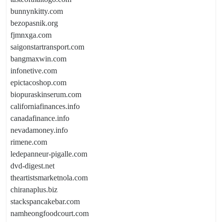
bunnynkitty.com
bezopasnik.org
fjmnxga.com
saigonstartransport.com
bangmaxwin.com
infonetive.com
epictacoshop.com
biopuraskinserum.com
californiafinances.info
canadafinance.info
nevadamoney.info
rimene.com
ledepanneur-pigalle.com
dvd-digest.net
theartistsmarketnola.com
chiranaplus.biz
stackspancakebar.com
namheongfoodcourt.com