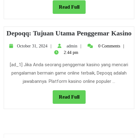
Balik
Read
Read Full
Gangguan
Full
ini
D
Depoqq: Tujuan Utama Penggemar Kasino
T
October
admin
October 31, 2024
admin
0 Comments
U
31,
2:44 pm
P
2024
Ka
[ad_1] Jika Anda seorang penggemar kasino yang mencari
pengalaman bermain game online terbaik, Depoqq adalah
jawabannya. Platform kasino online populer ...
Read
Read Full
Full