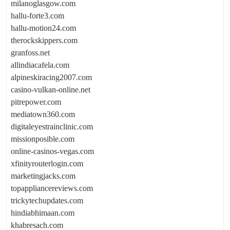
milanoglasgow.com
hallu-forte3.com
hallu-motion24.com
therockskippers.com
granfoss.net
allindiacafela.com
alpineskiracing2007.com
casino-vulkan-online.net
pitrepower.com
mediatown360.com
digitaleyestrainclinic.com
missionposible.com
online-casinos-vegas.com
xfinityrouterlogin.com
marketingjacks.com
topappliancereviews.com
trickytechupdates.com
hindiabhimaan.com
khabresach.com