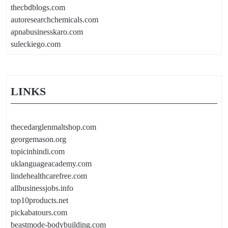
thecbdblogs.com
autoresearchchemicals.com
apnabusinesskaro.com
suleckiego.com
LINKS
thecedarglenmaltshop.com
georgemason.org
topicinhindi.com
uklanguageacademy.com
lindehealthcarefree.com
allbusinessjobs.info
top10products.net
pickabatours.com
beastmode-bodybuilding.com