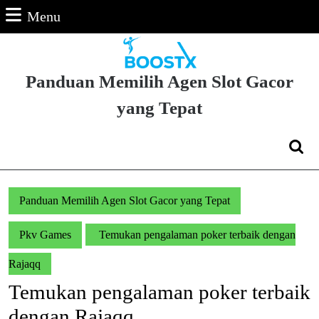
Skip
Menu
Menu
to
content
Skip
to
Panduan Memilih Agen Slot Gacor
Content
yang Tepat
Search
for:
Panduan Memilih Agen Slot Gacor yang Tepat
Pkv Games
Temukan pengalaman poker terbaik dengan
Rajaqq
Temukan pengalaman poker terbaik
dengan Rajaqq