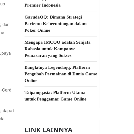
kus
Premier Indonesia
GarudaQQ: Dimana Strategi
Bertemu Keberuntungan dalam
, dan
Poker Online
ame
Mengapa IMCQQ adalah Senjata
Rahasia untuk Kampanye
rupaya
Pemasaran yang Sukses
k
Bangkitnya Legendaqq: Platform
Pengubah Permainan di Dunia Game
Online
n-Card
Taipanqqasia: Platform Utama
untuk Penggemar Game Online
g dapat
ada
LINK LAINNYA