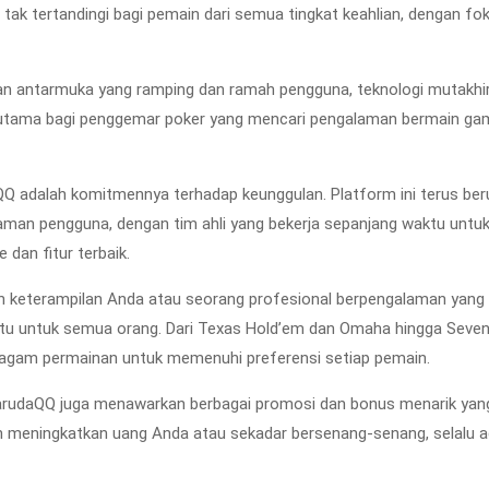
tak tertandingi bagi pemain dari semua tingkat keahlian, dengan fo
an antarmuka yang ramping dan ramah pengguna, teknologi mutakhir
uan utama bagi penggemar poker yang mencari pengalaman bermain g
Q adalah komitmennya terhadap keunggulan. Platform ini terus be
an pengguna, dengan tim ahli yang bekerja sepanjang waktu untu
dan fitur terbaik.
 keterampilan Anda atau seorang profesional berpengalaman yang
atu untuk semua orang. Dari Texas Hold’em dan Omaha hingga Seve
eragam permainan untuk memenuhi preferensi setiap pemain.
GarudaQQ juga menawarkan berbagai promosi dan bonus menarik yan
n meningkatkan uang Anda atau sekadar bersenang-senang, selalu 