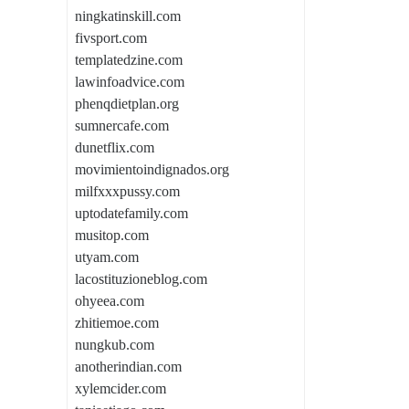
ningkatinskill.com
fivsport.com
templatedzine.com
lawinfoadvice.com
phenqdietplan.org
sumnercafe.com
dunetflix.com
movimientoindignados.org
milfxxxpussy.com
uptodatefamily.com
musitop.com
utyam.com
lacostituzioneblog.com
ohyeea.com
zhitiemoe.com
nungkub.com
anotherindian.com
xylemcider.com