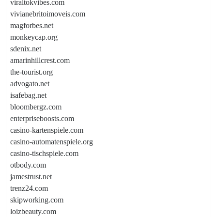
viraltokvibes.com
vivianebritoimoveis.com
magforbes.net
monkeycap.org
sdenix.net
amarinhillcrest.com
the-tourist.org
advogato.net
isafebag.net
bloombergz.com
enterpriseboosts.com
casino-kartenspiele.com
casino-automatenspiele.org
casino-tischspiele.com
otbody.com
jamestrust.net
trenz24.com
skipworking.com
loizbeauty.com