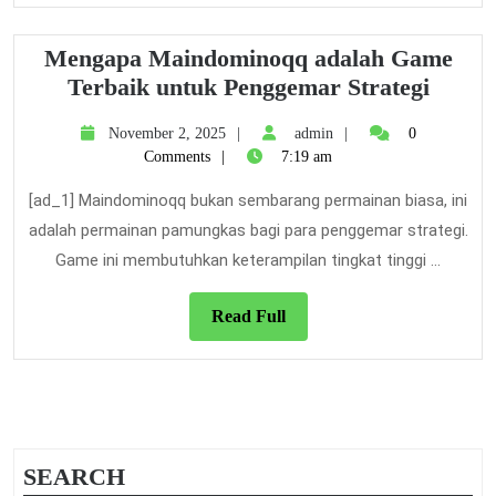
Mengapa Maindominoqq adalah Game
Meng
Terbaik untuk Penggemar Strategi
Maind
November
admin
November 2, 2025
admin
0
adala
2,
Comments
7:19 am
Game
2025
Terba
[ad_1] Maindominoqq bukan sembarang permainan biasa, ini
untuk
adalah permainan pamungkas bagi para penggemar strategi.
Pengg
Game ini membutuhkan keterampilan tingkat tinggi ...
Strate
Read
Read Full
Full
SEARCH