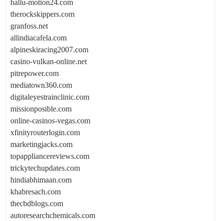
hallu-motion24.com
therockskippers.com
granfoss.net
allindiacafela.com
alpineskiracing2007.com
casino-vulkan-online.net
pitrepower.com
mediatown360.com
digitaleyestrainclinic.com
missionposible.com
online-casinos-vegas.com
xfinityrouterlogin.com
marketingjacks.com
topappliancereviews.com
trickytechupdates.com
hindiabhimaan.com
khabresach.com
thecbdblogs.com
autoresearchchemicals.com