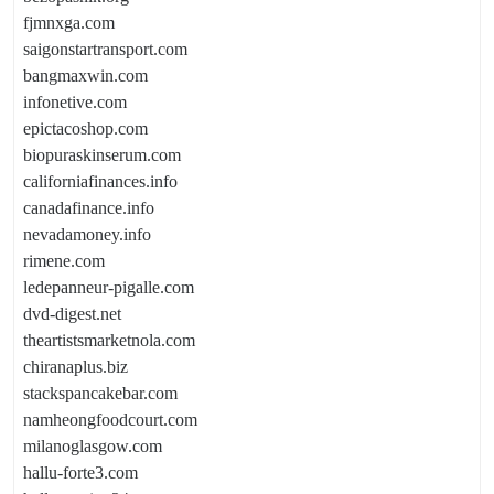
fjmnxga.com
saigonstartransport.com
bangmaxwin.com
infonetive.com
epictacoshop.com
biopuraskinserum.com
californiafinances.info
canadafinance.info
nevadamoney.info
rimene.com
ledepanneur-pigalle.com
dvd-digest.net
theartistsmarketnola.com
chiranaplus.biz
stackspancakebar.com
namheongfoodcourt.com
milanoglasgow.com
hallu-forte3.com