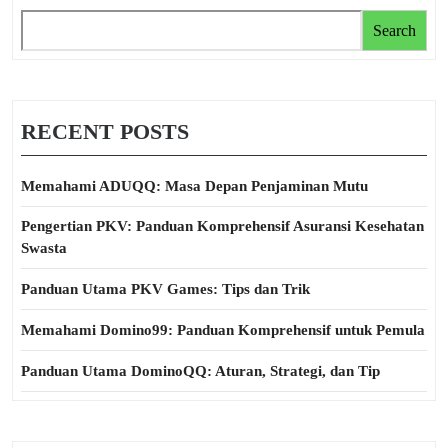
Search
RECENT POSTS
Memahami ADUQQ: Masa Depan Penjaminan Mutu
Pengertian PKV: Panduan Komprehensif Asuransi Kesehatan
Swasta
Panduan Utama PKV Games: Tips dan Trik
Memahami Domino99: Panduan Komprehensif untuk Pemula
Panduan Utama DominoQQ: Aturan, Strategi, dan Tip