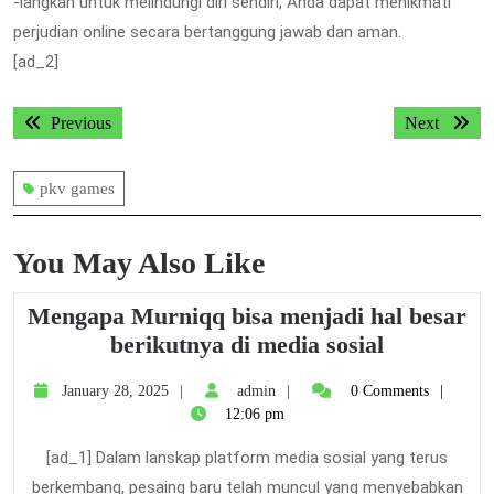
-langkah untuk melindungi diri sendiri, Anda dapat menikmati
perjudian online secara bertanggung jawab dan aman.
[ad_2]
Post
Previous
Next
Previous
Next
navigation
post:
post:
pkv games
You May Also Like
Mengapa Murniqq bisa menjadi hal besar
Mengapa
berikutnya di media sosial
Murniqq
January
admin
January 28, 2025
admin
0 Comments
bisa
28,
12:06 pm
menjadi
2025
hal
[ad_1] Dalam lanskap platform media sosial yang terus
besar
berkembang, pesaing baru telah muncul yang menyebabkan