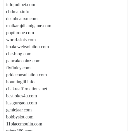
infojudibet.com
cbdmap.info
deanbeanxn.com
matkarajdhanigame.com
popthrone.com
world-slots.com
imakewebsolution.com
che-blog.com
pancakecoinz.com
flyfinley.com
prideconsultation.com
hountinglil.info
chakraaffirmations.net
bestjokes4u.com
lustgurgaon.com
geniejaar.com
bobbyslot.com
11placemoulin.com
mintz360.com