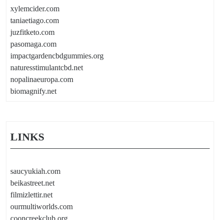
xylemcider.com
taniaetiago.com
juzfitketo.com
pasomaga.com
impactgardencbdgummies.org
naturesstimulantcbd.net
nopalinaeuropa.com
biomagnify.net
LINKS
saucyukiah.com
beikastreet.net
filmizlettir.net
ourmultiworlds.com
cooncreekclub.org