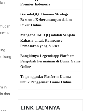
dan
Premier Indonesia
GarudaQQ: Dimana Strategi
Bertemu Keberuntungan dalam
Poker Online
i mudah
 untuk
Mengapa IMCQQ adalah Senjata
Rahasia untuk Kampanye
Pemasaran yang Sukses
ling
Bangkitnya Legendaqq: Platform
elakang
Pengubah Permainan di Dunia Game
Online
Taipanqqasia: Platform Utama
untuk Penggemar Game Online
m ini
in dan
LINK LAINNYA