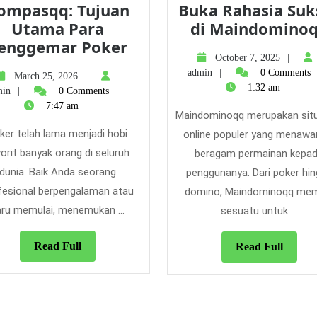
ompasqq: Tujuan
Buka Rahasia Suk
Utama Para
di Maindomino
Kompasqq:
enggemar Poker
Oct
October 7, 2025
Tujuan
admin
7,
admin
0 Comments
March
March 25, 2026
Utama
202
1:32 am
admin
25,
min
0 Comments
Para
2026
7:47 am
Penggemar
Maindominoqq merupakan situ
ker telah lama menjadi hobi
Poker
online populer yang menawa
orit banyak orang di seluruh
beragam permainan kepa
dunia. Baik Anda seorang
penggunanya. Dari poker hi
kan
fesional berpengalaman atau
domino, Maindominoqq memi
aru memulai, menemukan ...
sesuatu untuk ...
Read
Read Full
Read
Read Full
Full
Full