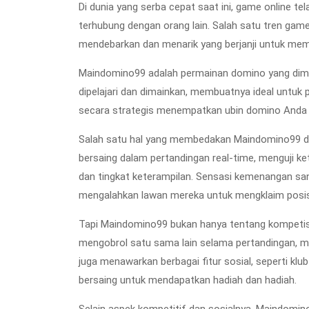
Di dunia yang serba cepat saat ini, game online te
terhubung dengan orang lain. Salah satu tren gam
mendebarkan dan menarik yang berjanji untuk mem
Maindomino99 adalah permainan domino yang dimai
dipelajari dan dimainkan, membuatnya ideal untuk
secara strategis menempatkan ubin domino Anda 
Salah satu hal yang membedakan Maindomino99 dari
bersaing dalam pertandingan real-time, menguji ke
dan tingkat keterampilan. Sensasi kemenangan sa
mengalahkan lawan mereka untuk mengklaim posisi 
Tapi Maindomino99 bukan hanya tentang kompetisi 
mengobrol satu sama lain selama pertandingan, me
juga menawarkan berbagai fitur sosial, seperti kl
bersaing untuk mendapatkan hadiah dan hadiah.