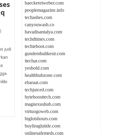
ses
baeckereiweber.com
Buka
qq
peoplemagazine.info
techashes.com
Rahasia
ober
canyouwash.co
Sukses
havadisantalya.com
di
5
techdtimes.com
Maindominoqq
techieboot.com
s judi
gundembalikesir.com
rkan
itechar.com
da
yesbold.com
ngga
healthhubzone.com
liki
ebaraat.com
techjuiced.com
byteboosttech.com
magnexushub.com
virtuogoweb.com
biglotshours.com
buyliraglutide.com
onlinesafemeds.com