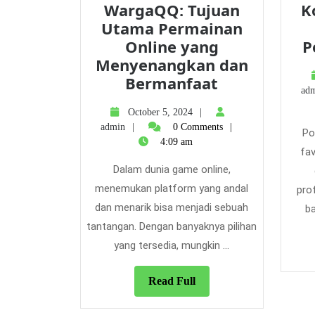
WargaQQ: Tujuan
K
Utama Permainan
Online yang
P
Menyenangkan dan
WargaQQ:
Bermanfaat
ad
Tujuan
October
October 5, 2024
Utama
admin
5,
admin
0 Comments
Permainan
Po
2024
4:09 am
Online
fav
Dalam dunia game online,
yang
Menyenang
menemukan platform yang andal
pro
dan
dan menarik bisa menjadi sebuah
b
Bermanfaat
tantangan. Dengan banyaknya pilihan
yang tersedia, mungkin ...
Read
Read Full
Full