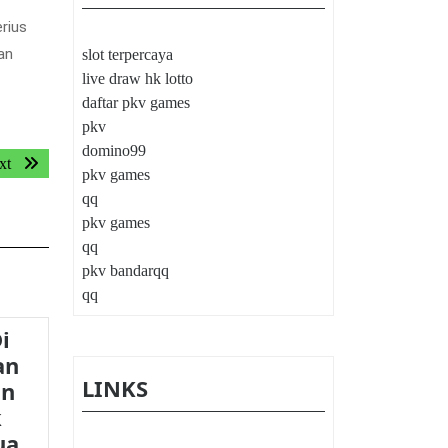
rius
an
slot terpercaya
live draw hk lotto
daftar pkv games
pkv
domino99
Next
xt
pkv games
post:
qq
pkv games
qq
pkv bandarqq
qq
i
an
LINKS
an
k
ua