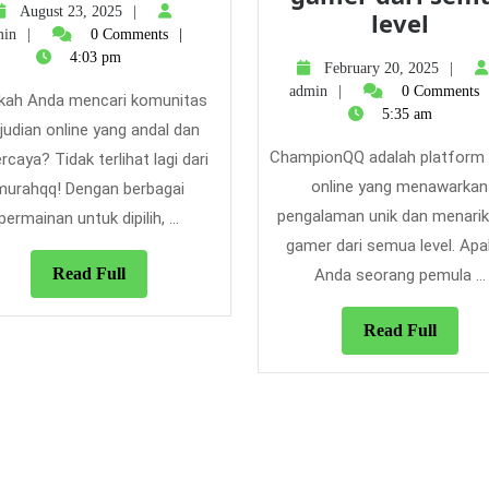
August
August 23, 2025
bergabung
Cham
level
admin
23,
min
0 Comments
dengan
Di
2025
4:03 pm
Fe
February 20, 2025
komunitas
man
admin
20
admin
0 Comments
kah Anda mencari komunitas
Murahqq
kese
20
5:35 am
hari
dan
judian online yang andal dan
ini
ChampionQQ adalah platform
kege
rcaya? Tidak terlihat lagi dari
bert
online yang menawarkan
murahqq! Dengan berbagai
untu
pengalaman unik dan menarik
permainan untuk dipilih, ...
gam
gamer dari semua level. Ap
dari
Read
Read Full
Anda seorang pemula ...
Full
sem
level
Read
Read Full
Full