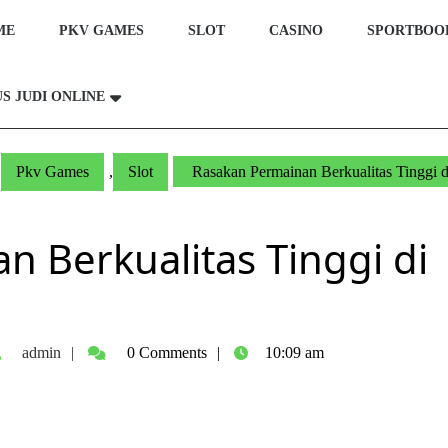
ME
PKV GAMES
SLOT
CASINO
SPORTBOO
US JUDI ONLINE
Pkv Games
,
Slot
Rasakan Permainan Berkualitas Tinggi d
 Berkualitas Tinggi di
tober
admin
admin
0 Comments
10:09 am
,
25