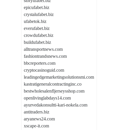
storyufabet.biz
epicufabet.biz
crystalufabet.biz
ufabetok.biz
everufabet.biz
crowdufabet.biz
buildufabet.biz
alltransportnews.com
fashiontrandsnews.com
bbcreporters.com
cryptocasinoguid.com
leadingedgemarketingsolutionsmi.com
kastratigeneralcontractinginc.co
bestwholesalenfljerseysshop.com
openlivinglabdays14.com
ayurvedakonsultti-kari-nokela.com
antitraders.biz
aryanews24.com
xscape-it.com