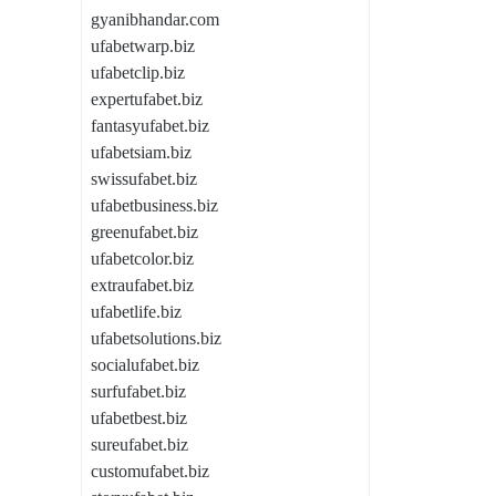
gyanibhandar.com
ufabetwarp.biz
ufabetclip.biz
expertufabet.biz
fantasyufabet.biz
ufabetsiam.biz
swissufabet.biz
ufabetbusiness.biz
greenufabet.biz
ufabetcolor.biz
extraufabet.biz
ufabetlife.biz
ufabetsolutions.biz
socialufabet.biz
surfufabet.biz
ufabetbest.biz
sureufabet.biz
customufabet.biz