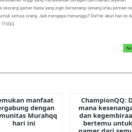
berkualitas tinggi yang menawarkan beragam permainan, layanan
da seorang gamer biasa yang ingin bersenang-senang atau pemain se
 untuk semua orang. Jadi mengapa menunggu? Daftar akun hari ini d
i ITUQQ.
Ne
emukan manfaat
ChampionQQ: D
ergabung dengan
mana kesenang
langi:
munitas Murahqq
dan kegembira
Temukan
hari ini
bertemu untu
manfaat
gamer dari sem