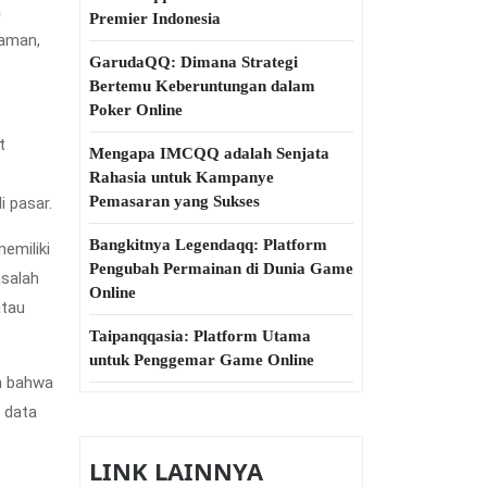
a
Premier Indonesia
 aman,
GarudaQQ: Dimana Strategi
Bertemu Keberuntungan dalam
Poker Online
t
Mengapa IMCQQ adalah Senjata
Rahasia untuk Kampanye
Pemasaran yang Sukses
 pasar.
Bangkitnya Legendaqq: Platform
emiliki
Pengubah Permainan di Dunia Game
asalah
Online
atau
Taipanqqasia: Platform Utama
untuk Penggemar Game Online
n bahwa
 data
LINK LAINNYA