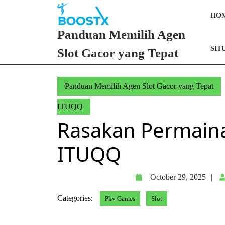
Skip
HO
to
content
Panduan Memilih Agen
Skip
SIT
Slot Gacor yang Tepat
to
Content
Panduan Memilih Agen Slot Gacor yang Tepat
ITUQQ
Rasakan Permainan
ITUQQ
Oc
October 29, 2025
29
Categories:
Pkv Games
Slot
20