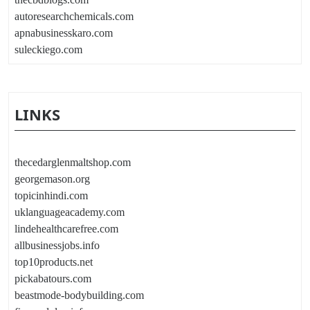
autoresearchchemicals.com
apnabusinesskaro.com
suleckiego.com
LINKS
thecedarglenmaltshop.com
georgemason.org
topicinhindi.com
uklanguageacademy.com
lindehealthcarefree.com
allbusinessjobs.info
top10products.net
pickabatours.com
beastmode-bodybuilding.com