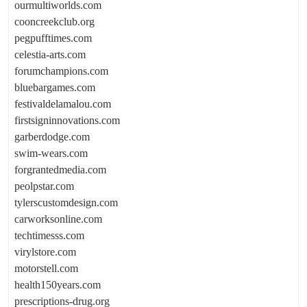
ourmultiworlds.com
cooncreekclub.org
pegpufftimes.com
celestia-arts.com
forumchampions.com
bluebargames.com
festivaldelamalou.com
firstsigninnovations.com
garberdodge.com
swim-wears.com
forgrantedmedia.com
peolpstar.com
tylerscustomdesign.com
carworksonline.com
techtimesss.com
virylstore.com
motorstell.com
health150years.com
prescriptions-drug.org