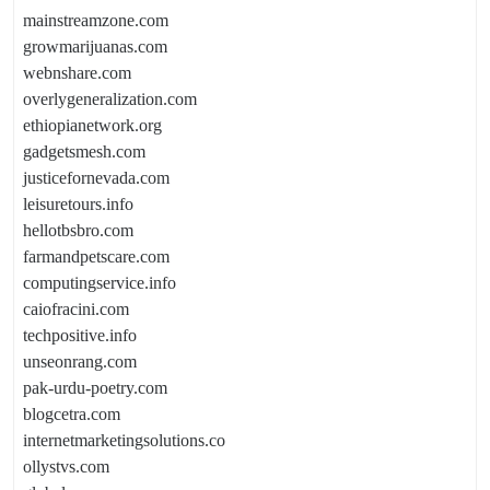
mainstreamzone.com
growmarijuanas.com
webnshare.com
overlygeneralization.com
ethiopianetwork.org
gadgetsmesh.com
justicefornevada.com
leisuretours.info
hellotbsbro.com
farmandpetscare.com
computingservice.info
caiofracini.com
techpositive.info
unseonrang.com
pak-urdu-poetry.com
blogcetra.com
internetmarketingsolutions.co
ollystvs.com