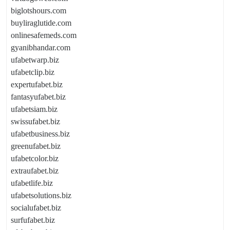
biglotshours.com
buyliraglutide.com
onlinesafemeds.com
gyanibhandar.com
ufabetwarp.biz
ufabetclip.biz
expertufabet.biz
fantasyufabet.biz
ufabetsiam.biz
swissufabet.biz
ufabetbusiness.biz
greenufabet.biz
ufabetcolor.biz
extraufabet.biz
ufabetlife.biz
ufabetsolutions.biz
socialufabet.biz
surfufabet.biz