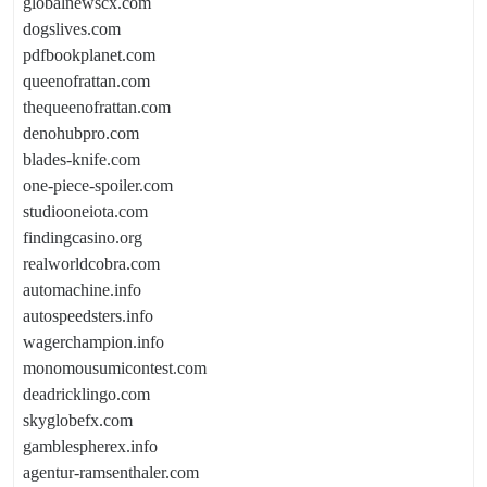
globalnewscx.com
dogslives.com
pdfbookplanet.com
queenofrattan.com
thequeenofrattan.com
denohubpro.com
blades-knife.com
one-piece-spoiler.com
studiooneiota.com
findingcasino.org
realworldcobra.com
automachine.info
autospeedsters.info
wagerchampion.info
monomousumicontest.com
deadricklingo.com
skyglobefx.com
gamblespherex.info
agentur-ramsenthaler.com