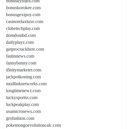
bonuskyfojea.com
bonuskorokee.com
bonusgexipoy.com
casinorelaxluxe.com
clubetechplay.com
domdombd.com
dailyplayz.com
getprocrackhere.com
fastinnews.com
fannybanny.com
ifinitymarketer.com
jackpotkoning.com
modlinknetworks.com
longtimenewz.com
luckysportss.com
luckpeakplay.com
usamicronews.com
grofashion.com
pokemongoevolutioncalc.com