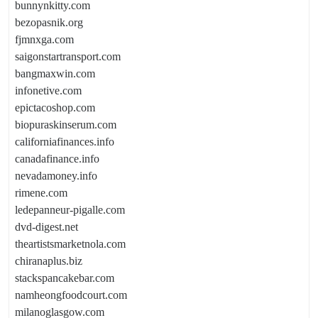
bunnynkitty.com
bezopasnik.org
fjmnxga.com
saigonstartransport.com
bangmaxwin.com
infonetive.com
epictacoshop.com
biopuraskinserum.com
californiafinances.info
canadafinance.info
nevadamoney.info
rimene.com
ledepanneur-pigalle.com
dvd-digest.net
theartistsmarketnola.com
chiranaplus.biz
stackspancakebar.com
namheongfoodcourt.com
milanoglasgow.com