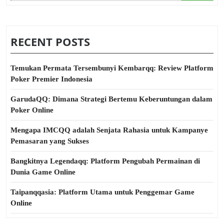
RECENT POSTS
Temukan Permata Tersembunyi Kembarqq: Review Platform
Poker Premier Indonesia
GarudaQQ: Dimana Strategi Bertemu Keberuntungan dalam
Poker Online
Mengapa IMCQQ adalah Senjata Rahasia untuk Kampanye
Pemasaran yang Sukses
Bangkitnya Legendaqq: Platform Pengubah Permainan di
Dunia Game Online
Taipanqqasia: Platform Utama untuk Penggemar Game
Online