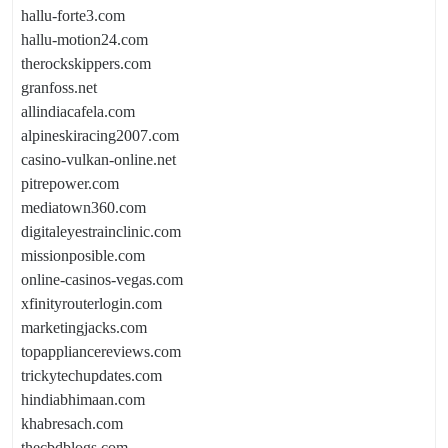
hallu-forte3.com
hallu-motion24.com
therockskippers.com
granfoss.net
allindiacafela.com
alpineskiracing2007.com
casino-vulkan-online.net
pitrepower.com
mediatown360.com
digitaleyestrainclinic.com
missionposible.com
online-casinos-vegas.com
xfinityrouterlogin.com
marketingjacks.com
topappliancereviews.com
trickytechupdates.com
hindiabhimaan.com
khabresach.com
thecbdblogs.com