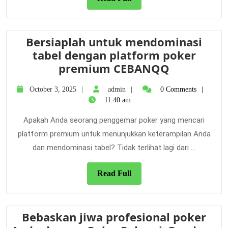
Full
Bersiaplah untuk mendominasi
tabel dengan platform poker
Bersiapla
premium CEBANQQ
untuk
October
admin
October 3, 2025
admin
0 Comments
mendomin
3,
11:40 am
tabel
2025
dengan
Apakah Anda seorang penggemar poker yang mencari
platform
platform premium untuk menunjukkan keterampilan Anda
poker
dan mendominasi tabel? Tidak terlihat lagi dari ...
premium
CEBANQQ
Read
Read Full
Full
Bebaskan jiwa profesional poker