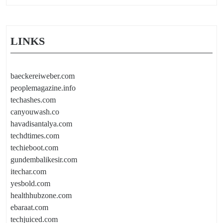
LINKS
baeckereiweber.com
peoplemagazine.info
techashes.com
canyouwash.co
havadisantalya.com
techdtimes.com
techieboot.com
gundembalikesir.com
itechar.com
yesbold.com
healthhubzone.com
ebaraat.com
techjuiced.com