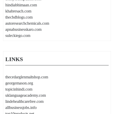
hindiabhimaan.com
khabresach.com
thecbdblogs.com
autoresearchchemicals.com
apnabusinesskaro.com
suleckiego.com
LINKS
thecedarglenmaltshop.com
georgemason.org
topicinhindi.com
uklanguageacademy.com
lindehealthcarefree.com
allbusinessjobs.info
top10products.net