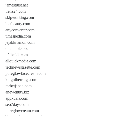
jamestrust.net
trenz24.com
skipworking.com
loizbeauty.com
anyconverter.com
timespedia.com
jejakkrismon.com
diemthole.biz
ufabetkk.com
allquickmedia.com
technewsgazette.com
pureglowfacecream.com
kingofherrings.com
mrbetjapan.com
anewentity.biz
appkuala.com
seo7days.com
pureglowcream.com