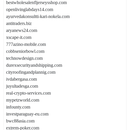
bestwholesalenfljerseysshop.com
openlivinglabdays14.com
ayurvedakonsultti-kari-nokela.com
antitraders.biz
aryanews24.com
xscape-it.com
777azino-mobile.com
cobbseniorbowl.com
technowdesign.com
durexsecurityandshipping.com
cityroofingandplannig.com
ivdabergasa.com
juyultadesga.com
real-crypto-services.com
mypetzworld.com
infounty.com
investparaguay-eu.com
bwc88asia.com
extrem-poker.com