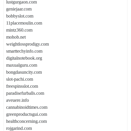
lustgurgaon.com
geniejaar.com
bobbyslot.com
11placemoulin.com
mintz360.com
mohob.net
weightlossprodigy.com
smarttechyinfo.com
digitalnotebook.org
maxualguru.com
bongdasuncity.com
slot-pachi.com
freespinsslot.com
paradisefurballs.com
aveuere.info
cannabinoidtimes.com
greenproductsgui.com
healthconcerning.com
rojgarind.com