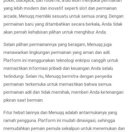
poker, blackjack, dan roulette, atau lebih menyukai permainan
yang lebih modern dan inovatif seperti slot dan permainan
arcade, Menuqq memiliki sesuatu untuk semua orang. Dengan
permainan baru yang ditambahkan secara berkala, Anda tidak
akan pernah kehabisan pilihan untuk menghibur Anda.
Selain pilihan permainannya yang beragam, Menuqq juga
menawarkan lingkungan permainan yang aman dan adil.
Platform ini menggunakan teknologi enkripsi canggih untuk
memastikan informasi pribadi dan keuangan Anda selalu
terlindungi. Selain itu, Menuqq bermitra dengan penyedia
permainan terkemuka untuk memastikan bahwa semua
permainan adil dan tidak memihak, memberi Anda ketenangan
pikiran saat bermain.
Fitur hebat lainnya dari Menuqq adalah antarmukanya yang
ramah pengguna. Platform ini mudah dinavigasi, sehingga
memudahkan pemain pemula sekalipun untuk menemukan dan