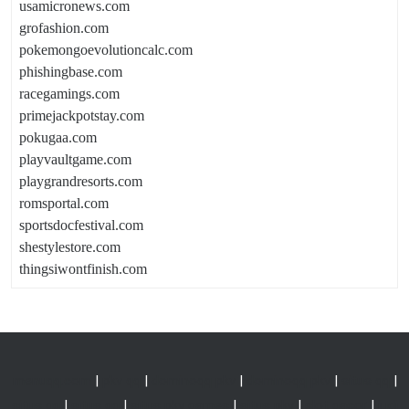
usamicronews.com
grofashion.com
pokemongoevolutioncalc.com
phishingbase.com
racegamings.com
primejackpotstay.com
pokugaa.com
playvaultgame.com
playgrandresorts.com
romsportal.com
sportsdocfestival.com
shestylestore.com
thingsiwontfinish.com
menuqq.com
|
pkv qq
|
dominoqq pkv
|
dominoqq pkv
|
situs qq
|
situs qq
|
situs qq
|
situs pkv games
|
situs pkv
|
slot gacor
|
judi