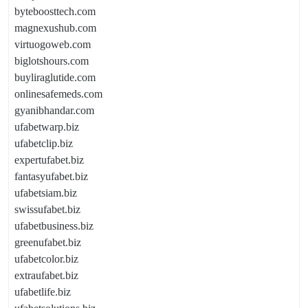
byteboosttech.com
magnexushub.com
virtuogoweb.com
biglotshours.com
buyliraglutide.com
onlinesafemeds.com
gyanibhandar.com
ufabetwarp.biz
ufabetclip.biz
expertufabet.biz
fantasyufabet.biz
ufabetsiam.biz
swissufabet.biz
ufabetbusiness.biz
greenufabet.biz
ufabetcolor.biz
extraufabet.biz
ufabetlife.biz