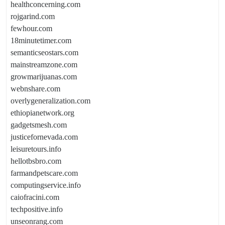
healthconcerning.com
rojgarind.com
fewhour.com
18minutetimer.com
semanticseostars.com
mainstreamzone.com
growmarijuanas.com
webnshare.com
overlygeneralization.com
ethiopianetwork.org
gadgetsmesh.com
justicefornevada.com
leisuretours.info
hellotbsbro.com
farmandpetscare.com
computingservice.info
caiofracini.com
techpositive.info
unseonrang.com