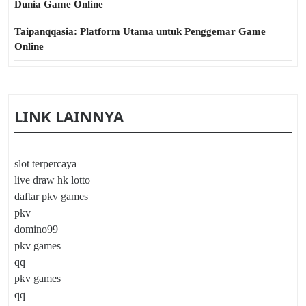
Dunia Game Online
Taipanqqasia: Platform Utama untuk Penggemar Game
Online
LINK LAINNYA
slot terpercaya
live draw hk lotto
daftar pkv games
pkv
domino99
pkv games
qq
pkv games
qq