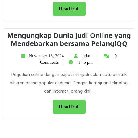
DominoQQ
utama
Read
Read Full
Full
Mengungkap Dunia Judi Online yang
Me
Mendebarkan bersama PelangiQQ
Du
November
admin
November 13, 2024
admin
0
Jud
13,
Comments
1:45 pm
On
2024
ya
Perjudian online dengan cepat menjadi salah satu bentuk
Me
hiburan paling populer di dunia. Dengan kemajuan teknologi
be
dan internet, orang kini ...
Pe
Read
Read Full
Full