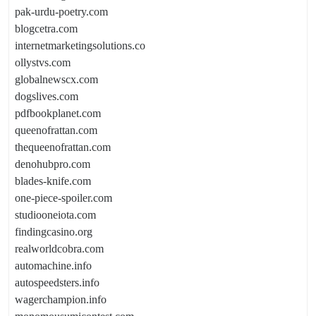
pak-urdu-poetry.com
blogcetra.com
internetmarketingsolutions.co
ollystvs.com
globalnewscx.com
dogslives.com
pdfbookplanet.com
queenofrattan.com
thequeenofrattan.com
denohubpro.com
blades-knife.com
one-piece-spoiler.com
studiooneiota.com
findingcasino.org
realworldcobra.com
automachine.info
autospeedsters.info
wagerchampion.info