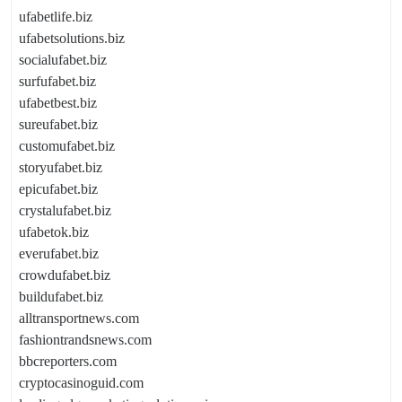
ufabetlife.biz
ufabetsolutions.biz
socialufabet.biz
surfufabet.biz
ufabetbest.biz
sureufabet.biz
customufabet.biz
storyufabet.biz
epicufabet.biz
crystalufabet.biz
ufabetok.biz
everufabet.biz
crowdufabet.biz
buildufabet.biz
alltransportnews.com
fashiontrandsnews.com
bbcreporters.com
cryptocasinoguid.com