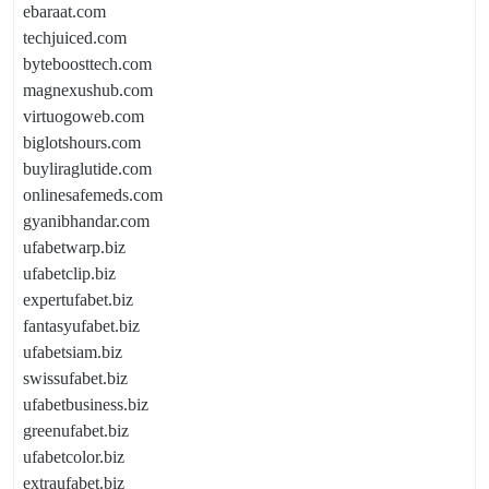
ebaraat.com
techjuiced.com
byteboosttech.com
magnexushub.com
virtuogoweb.com
biglotshours.com
buyliraglutide.com
onlinesafemeds.com
gyanibhandar.com
ufabetwarp.biz
ufabetclip.biz
expertufabet.biz
fantasyufabet.biz
ufabetsiam.biz
swissufabet.biz
ufabetbusiness.biz
greenufabet.biz
ufabetcolor.biz
extraufabet.biz