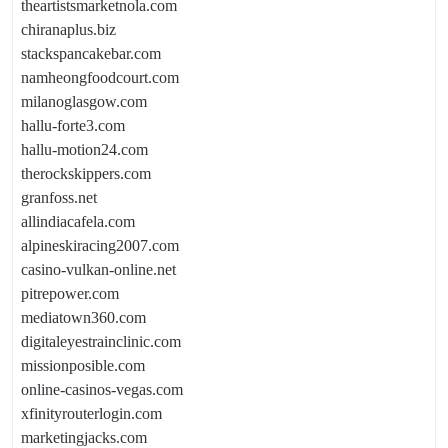
theartistsmarketnola.com
chiranaplus.biz
stackspancakebar.com
namheongfoodcourt.com
milanoglasgow.com
hallu-forte3.com
hallu-motion24.com
therockskippers.com
granfoss.net
allindiacafela.com
alpineskiracing2007.com
casino-vulkan-online.net
pitrepower.com
mediatown360.com
digitaleyestrainclinic.com
missionposible.com
online-casinos-vegas.com
xfinityrouterlogin.com
marketingjacks.com