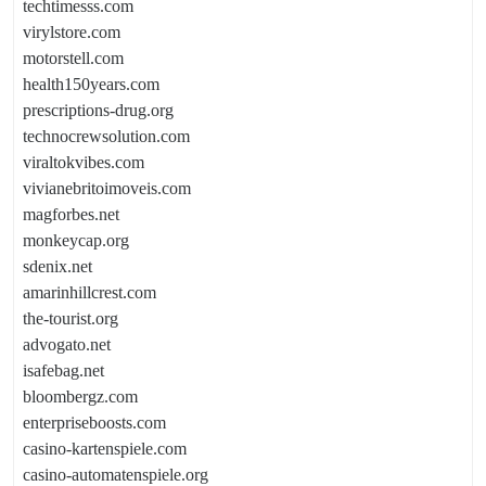
techtimesss.com
virylstore.com
motorstell.com
health150years.com
prescriptions-drug.org
technocrewsolution.com
viraltokvibes.com
vivianebritoimoveis.com
magforbes.net
monkeycap.org
sdenix.net
amarinhillcrest.com
the-tourist.org
advogato.net
isafebag.net
bloombergz.com
enterpriseboosts.com
casino-kartenspiele.com
casino-automatenspiele.org