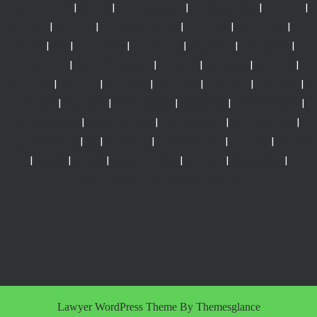
menuqq.com
|
pkv qq
|
dominoqq pkv
|
dominoqq pkv
|
situs qq
|
situs qq
|
situs qq
|
situs pkv games
|
situs pkv
|
slot gacor
|
judi
bola
|
pkv
|
slot gacor
|
demo slot
|
x500 slot
|
slot gacor
|
demo slot
|
mahjong ways 2
|
situs qq
|
situs pkv
|
situs qq
|
situs qq
|
situs qq
|
situs pkv
|
situs pkv
|
situs pkv
|
situs pkv
|
situs pkv
|
situs pkv
|
login sbobet
|
sbobet88
|
dominoqq pkv
|
murniqq.com
|
hematqq.com
|
login menuqq
|
login murniqq
|
login hematqq
|
qq
|
bandarqq
|
dominoqq pkv
|
situs qq
|
slot88
|
slot88
|
slot88
|
dominoqq pkv
|
situs qq
|
pkv games
|
https://jurusqq.pkvgamesresmi.org/
Lawyer WordPress Theme
By Themesglance