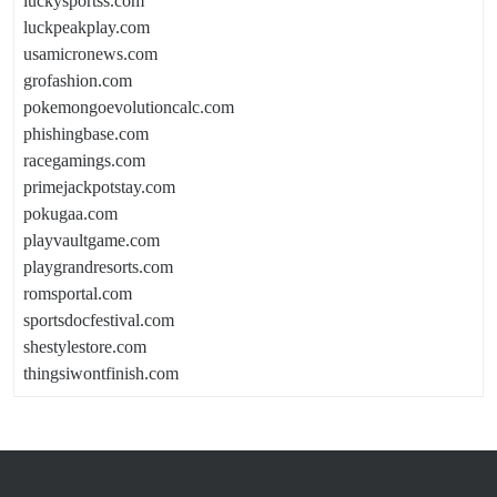
luckysportss.com
luckpeakplay.com
usamicronews.com
grofashion.com
pokemongoevolutioncalc.com
phishingbase.com
racegamings.com
primejackpotstay.com
pokugaa.com
playvaultgame.com
playgrandresorts.com
romsportal.com
sportsdocfestival.com
shestylestore.com
thingsiwontfinish.com