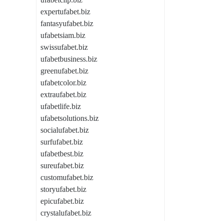
expertufabet.biz
fantasyufabet.biz
ufabetsiam.biz
swissufabet.biz
ufabetbusiness.biz
greenufabet.biz
ufabetcolor.biz
extraufabet.biz
ufabetlife.biz
ufabetsolutions.biz
socialufabet.biz
surfufabet.biz
ufabetbest.biz
sureufabet.biz
customufabet.biz
storyufabet.biz
epicufabet.biz
crystalufabet.biz