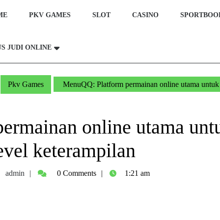
ME
PKV GAMES
SLOT
CASINO
SPORTBOO
US JUDI ONLINE
Pkv Games
MenuQQ: Platform permainan online utama untuk
ermainan online utama unt
evel keterampilan
y
admin
admin
0 Comments
1:21 am
5