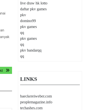
live draw hk lotto
daftar pkv games
unai
pkv
domino99
pkv games
gan
qq
banyak
pkv games
qq
pkv bandarqq
qq
Next
xt
post:
LINKS
baeckereiweber.com
peoplemagazine.info
techashes.com