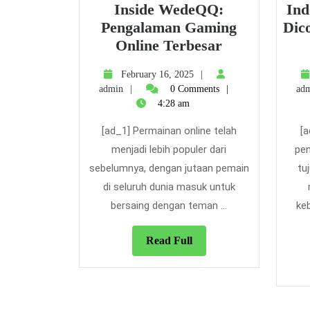
Inside WedeQQ:
Ind
Pengalaman Gaming
Dic
Inside
Online Terbesar
WedeQQ:
February
February 16, 2025
Pengalaman
admin
16,
admin
0 Comments
ad
Gaming
2025
4:28 am
Online
[ad_1] Permainan online telah
[
Terbesar
menjadi lebih populer dari
pe
sebelumnya, dengan jutaan pemain
tu
di seluruh dunia masuk untuk
bersaing dengan teman ...
ke
Read
Read Full
Full