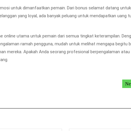
osi untuk dimanfaatkan pemain. Dari bonus selamat datang untuk
elanggan yang loyal, ada banyak peluang untuk mendapatkan uang t
 online utama untuk pemain dari semua tingkat keterampilan. Den
engalaman ramah pengguna, mudah untuk melihat mengapa begitu 
nan mereka. Apakah Anda seorang profesional berpengalaman atau
ang.
Ne