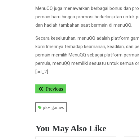
MenuQQ juga menawarkan berbagai bonus dan prom
pemain baru hingga promosi berkelanjutan untuk p
dan hadiah tambahan saat bermain di menuQQ.
Secara keseluruhan, menuQQ adalah platform game
komitmennya terhadap keamanan, keadilan, dan p
pemain memilih MenuQQ sebagai platform permai
pemula, menuQQ memiliki sesuatu untuk semua or
[ad_2]
Post
Previous
Previous
navigation
post:
pkv games
You May Also Like