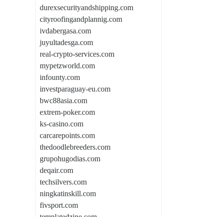
durexsecurityandshipping.com
cityroofingandplannig.com
ivdabergasa.com
juyultadesga.com
real-crypto-services.com
mypetzworld.com
infounty.com
investparaguay-eu.com
bwc88asia.com
extrem-poker.com
ks-casino.com
carcarepoints.com
thedoodlebreeders.com
grupohugodias.com
deqair.com
techsilvers.com
ningkatinskill.com
fivsport.com
templatedzine.com