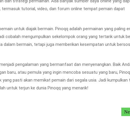
an dan strategi permainan. Ada banyak sumber daya online yang dap
termasuk tutorial, video, dan forum online tempat pemain dapat
emain untuk diajak bermain. Pinoqq adalah permainan yang paling e
jadi cobalah mengumpulkan sekelompok orang yang tertarik untuk be
a dalam bermain, tetapi juga memberikan kesempatan untuk bersosi
sa menjadi pengalaman yang bermanfaat dan menyenangkan. Baik And
an baru, atau pemula yang ingin mencoba sesuatu yang baru, Pino
yang pasti akan memikat pemain dari segala usia. Jadi kumpulkan
lah untuk terjun ke dunia Pinoqq yang menarik!
Ne