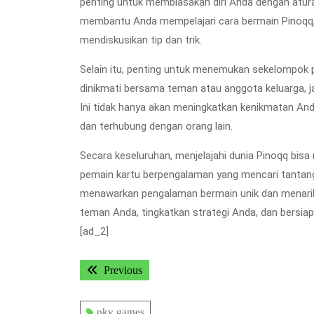
penting untuk membiasakan diri Anda dengan atur
membantu Anda mempelajari cara bermain Pinoqq, 
mendiskusikan tip dan trik.
Selain itu, penting untuk menemukan sekelompok p
dinikmati bersama teman atau anggota keluarga, 
Ini tidak hanya akan meningkatkan kenikmatan And
dan terhubung dengan orang lain.
Secara keseluruhan, menjelajahi dunia Pinoqq bi
pemain kartu berpengalaman yang mencari tantang
menawarkan pengalaman bermain unik dan menarik 
teman Anda, tingkatkan strategi Anda, dan bersiap
[ad_2]
Post
Previous
Previous
navigation
post:
pkv games