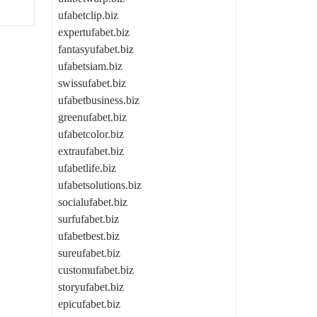
ufabetclip.biz
expertufabet.biz
fantasyufabet.biz
ufabetsiam.biz
swissufabet.biz
ufabetbusiness.biz
greenufabet.biz
ufabetcolor.biz
extraufabet.biz
ufabetlife.biz
ufabetsolutions.biz
socialufabet.biz
surfufabet.biz
ufabetbest.biz
sureufabet.biz
customufabet.biz
storyufabet.biz
epicufabet.biz