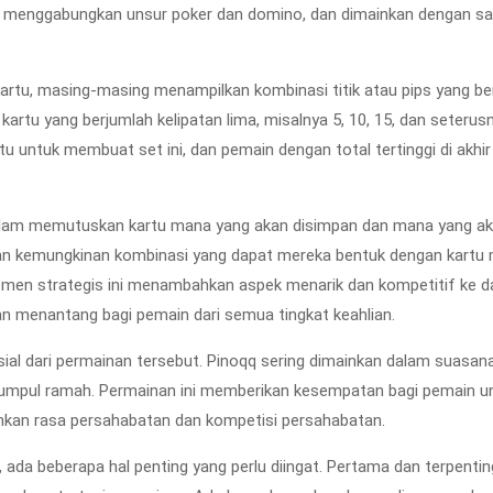
ang menggabungkan unsur poker dan domino, dan dimainkan dengan sa
rtu, masing-masing menampilkan kombinasi titik atau pips yang be
rtu yang berjumlah kelipatan lima, misalnya 5, 10, 15, dan seterusn
untuk membuat set ini, dan pemain dengan total tertinggi di akhir
 dalam memutuskan kartu mana yang akan disimpan dan mana yang a
an kemungkinan kombinasi yang dapat mereka bentuk dengan kartu 
Elemen strategis ini menambahkan aspek menarik dan kompetitif ke 
 menantang bagi pemain dari semua tingkat keahlian.
sial dari permainan tersebut. Pinoqq sering dimainkan dalam suasana
kumpul ramah. Permainan ini memberikan kesempatan bagi pemain u
uhkan rasa persahabatan dan kompetisi persahabatan.
, ada beberapa hal penting yang perlu diingat. Pertama dan terpentin