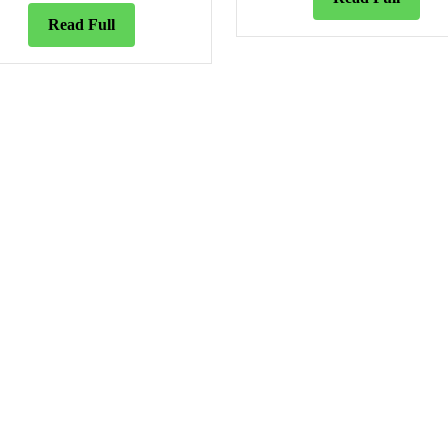
Full
Read
Read Full
Full