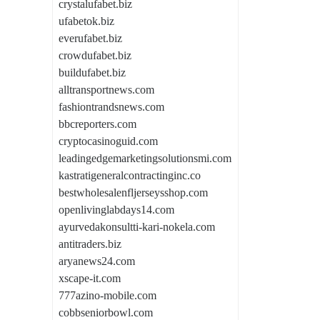
crystalufabet.biz
ufabetok.biz
everufabet.biz
crowdufabet.biz
buildufabet.biz
alltransportnews.com
fashiontrandsnews.com
bbcreporters.com
cryptocasinoguid.com
leadingedgemarketingsolutionsmi.com
kastratigeneralcontractinginc.co
bestwholesalenfljerseysshop.com
openlivinglabdays14.com
ayurvedakonsultti-kari-nokela.com
antitraders.biz
aryanews24.com
xscape-it.com
777azino-mobile.com
cobbseniorbowl.com