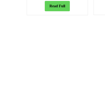
Read
Read Full
Full