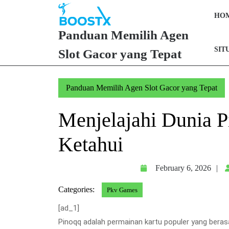
Skip
HO
to
content
Panduan Memilih Agen
Skip
SIT
Slot Gacor yang Tepat
to
Content
Panduan Memilih Agen Slot Gacor yang Tepat
Menjelajahi Dunia P
Ketahui
F
February 6, 2026
6,
Categories:
Pkv Games
2
[ad_1]
Pinoqq adalah permainan kartu populer yang berasa