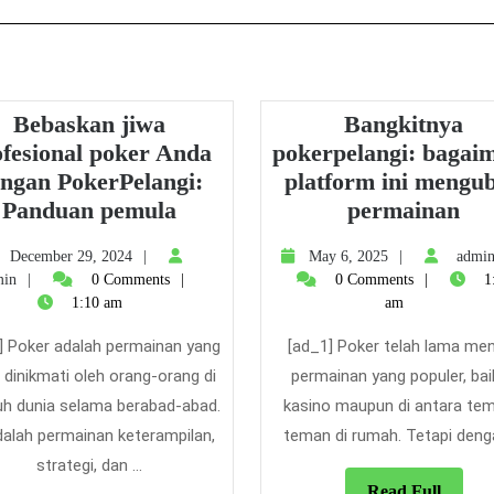
Bebaskan jiwa
Bangkitnya
ofesional poker Anda
pokerpelangi: bagai
ngan PokerPelangi:
platform ini mengu
Bebaskan
Ba
Panduan pemula
permainan
jiwa
pok
December
May
December 29, 2024
May 6, 2025
admi
profesional
ba
admin
29,
6,
min
0 Comments
0 Comments
1
poker
pla
2024
2025
1:10 am
am
Anda
ini
] Poker adalah permainan yang
[ad_1] Poker telah lama men
dengan
me
 dinikmati oleh orang-orang di
permainan yang populer, bai
PokerPelangi:
pe
uh dunia selama berabad-abad.
Panduan
kasino maupun di antara tem
pemula
adalah permainan keterampilan,
teman di rumah. Tetapi denga
strategi, dan ...
Read
Read Full