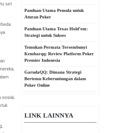
tu set
Panduan Utama Pemula untuk
Aturan Poker
rbeda.
Panduan Utama Texas Hold’em:
ya.
Strategi untuk Sukses
Temukan Permata Tersembunyi
Kembarqq: Review Platform Poker
Premier Indonesia
kan
mereka,
GarudaQQ: Dimana Strategi
dalam
Bertemu Keberuntungan dalam
Poker Online
 sosial,
ntuk
LINK LAINNYA
g,