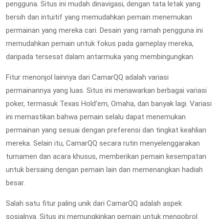
pengguna. Situs ini mudah dinavigasi, dengan tata letak yang
bersih dan intuitif yang memudahkan pemain menemukan
permainan yang mereka cari. Desain yang ramah pengguna ini
memudahkan pemain untuk fokus pada gameplay mereka,
daripada tersesat dalam antarmuka yang membingungkan.
Fitur menonjol lainnya dari CamarQQ adalah variasi
permainannya yang luas. Situs ini menawarkan berbagai variasi
poker, termasuk Texas Hold’em, Omaha, dan banyak lagi. Variasi
ini memastikan bahwa pemain selalu dapat menemukan
permainan yang sesuai dengan preferensi dan tingkat keahlian
mereka. Selain itu, CamarQQ secara rutin menyelenggarakan
turnamen dan acara khusus, memberikan pemain kesempatan
untuk bersaing dengan pemain lain dan memenangkan hadiah
besar.
Salah satu fitur paling unik dari CamarQQ adalah aspek
sosialnya. Situs ini memungkinkan pemain untuk mengobrol