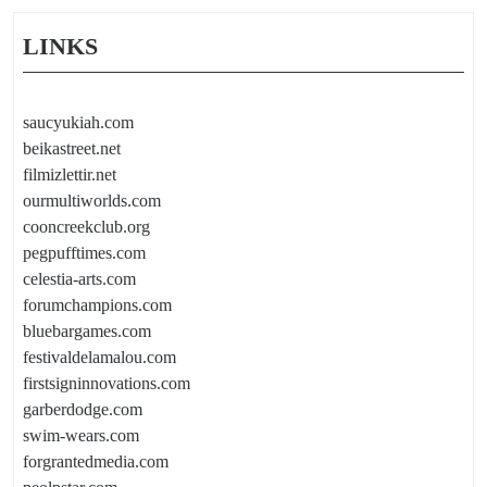
LINKS
saucyukiah.com
beikastreet.net
filmizlettir.net
ourmultiworlds.com
cooncreekclub.org
pegpufftimes.com
celestia-arts.com
forumchampions.com
bluebargames.com
festivaldelamalou.com
firstsigninnovations.com
garberdodge.com
swim-wears.com
forgrantedmedia.com