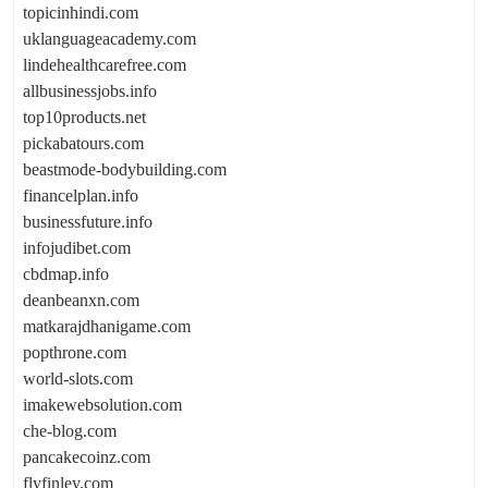
topicinhindi.com
uklanguageacademy.com
lindehealthcarefree.com
allbusinessjobs.info
top10products.net
pickabatours.com
beastmode-bodybuilding.com
financelplan.info
businessfuture.info
infojudibet.com
cbdmap.info
deanbeanxn.com
matkarajdhanigame.com
popthrone.com
world-slots.com
imakewebsolution.com
che-blog.com
pancakecoinz.com
flyfinley.com