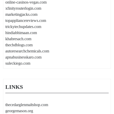
online-casinos-vegas.com
xfinityrouterlogin.com
marketingjacks.com
topappliancereviews.com
trickytechupdates.com
hindiabhimaan.com
khabresach.com
thecbdblogs.com
autoresearchchemicals.com
apnabusinesskaro.com
suleckiego.com
LINKS
thecedarglenmaltshop.com
georgemason.org