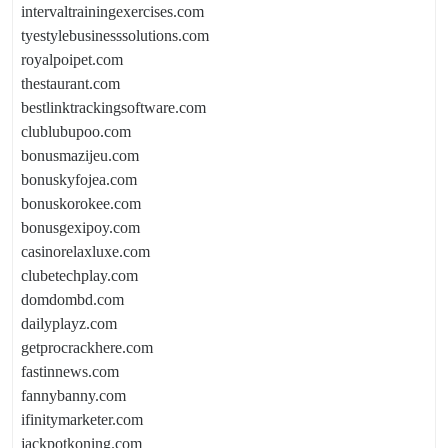
intervaltrainingexercises.com
tyestylebusinesssolutions.com
royalpoipet.com
thestaurant.com
bestlinktrackingsoftware.com
clublubupoo.com
bonusmazijeu.com
bonuskyfojea.com
bonuskorokee.com
bonusgexipoy.com
casinorelaxluxe.com
clubetechplay.com
domdombd.com
dailyplayz.com
getprocrackhere.com
fastinnews.com
fannybanny.com
ifinitymarketer.com
jackpotkoning.com