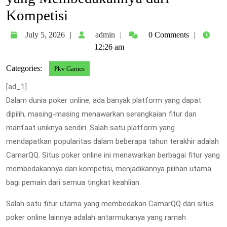
Kompetisi
July
admin
July 5, 2026
admin
0 Comments
5,
12:26 am
2026
Categories:
Pkv Games
[ad_1]
Dalam dunia poker online, ada banyak platform yang dapat
dipilih, masing-masing menawarkan serangkaian fitur dan
manfaat uniknya sendiri. Salah satu platform yang
mendapatkan popularitas dalam beberapa tahun terakhir adalah
CamarQQ. Situs poker online ini menawarkan berbagai fitur yang
membedakannya dari kompetisi, menjadikannya pilihan utama
bagi pemain dari semua tingkat keahlian.
Salah satu fitur utama yang membedakan CamarQQ dari situs
poker online lainnya adalah antarmukanya yang ramah