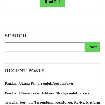
Read
Read Full
Full
SEARCH
Search
RECENT POSTS
Panduan Utama Pemula untuk Aturan Poker
Panduan Utama Texas Hold’em: Strategi untuk Sukses
Temukan Permata Tersembunyi Kembarqq: Review Platform