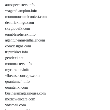
autospeedsters.info
wagerchampion.info
monomousumicontest.com
deadricklingo.com
skyglobefx.com
gamblespherex.info
agentur-ramsenthaler.com
eomdesigns.com
triptrekker.info
gendxxi.net
motomasters.info
mycarzone.info
vibecasaconcepts.com
quantum24.info
quantenki.com
businessmagazineusa.com
medicwellcare.com
vidsmall.com