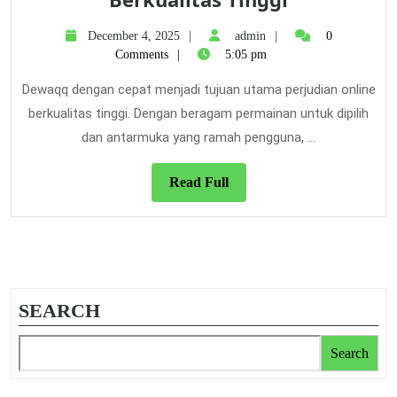
Tujuan
December
admin
December 4, 2025
admin
0
Utama
4,
Comments
5:05 pm
Judi
2025
Online
Dewaqq dengan cepat menjadi tujuan utama perjudian online
Berkualita
berkualitas tinggi. Dengan beragam permainan untuk dipilih
Tinggi
dan antarmuka yang ramah pengguna, ...
Read
Read Full
Full
SEARCH
Search