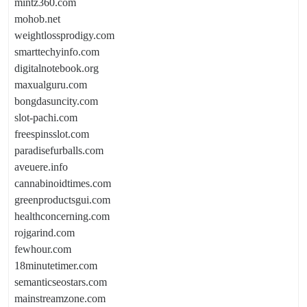
mintz360.com
mohob.net
weightlossprodigy.com
smarttechyinfo.com
digitalnotebook.org
maxualguru.com
bongdasuncity.com
slot-pachi.com
freespinsslot.com
paradisefurballs.com
aveuere.info
cannabinoidtimes.com
greenproductsgui.com
healthconcerning.com
rojgarind.com
fewhour.com
18minutetimer.com
semanticseostars.com
mainstreamzone.com