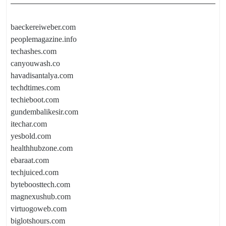
baeckereiweber.com
peoplemagazine.info
techashes.com
canyouwash.co
havadisantalya.com
techdtimes.com
techieboot.com
gundembalikesir.com
itechar.com
yesbold.com
healthhubzone.com
ebaraat.com
techjuiced.com
byteboosttech.com
magnexushub.com
virtuogoweb.com
biglotshours.com