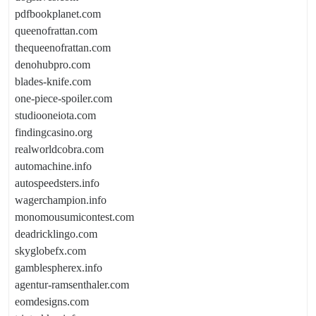
pdfbookplanet.com
queenofrattan.com
thequeenofrattan.com
denohubpro.com
blades-knife.com
one-piece-spoiler.com
studiooneiota.com
findingcasino.org
realworldcobra.com
automachine.info
autospeedsters.info
wagerchampion.info
monomousumicontest.com
deadricklingo.com
skyglobefx.com
gamblespherex.info
agentur-ramsenthaler.com
eomdesigns.com