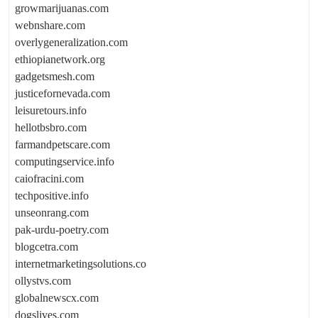
growmarijuanas.com
webnshare.com
overlygeneralization.com
ethiopianetwork.org
gadgetsmesh.com
justicefornevada.com
leisuretours.info
hellotbsbro.com
farmandpetscare.com
computingservice.info
caiofracini.com
techpositive.info
unseonrang.com
pak-urdu-poetry.com
blogcetra.com
internetmarketingsolutions.co
ollystvs.com
globalnewscx.com
dogslives.com