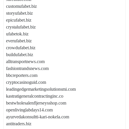
customufabet.biz
storyufabet.biz
epicufabet.biz
crystalufabet.biz
ufabetok.biz
everufabet.biz
crowdufabet.biz
buildufabet.biz
alltransportnews.com
fashiontrandsnews.com
bbcreporters.com
cryptocasinoguid.com
leadingedgemarketingsolutionsmi.com
kastratigeneralcontractinginc.co
bestwholesalenfljerseysshop.com
openlivinglabdays14.com
ayurvedakonsultti-kari-nokela.com
antitraders.biz