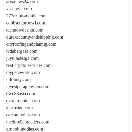
aryanews24.com
xscape-it.com
777azino-mobile.com
cobbseniorbowl.com
technowdesign.com
durexsecurityandshipping.com
cityroofingandplannig.com
ivdabergasa.com
juyultadesga.com
real-crypto-services.com
mypetzworld.com
infounty.com
investparaguay-eu.com
bwc88asia.com
extrem-poker.com
ks-casino.com
carcarepoints.com
thedoodlebreeders.com
grupohugodias.com