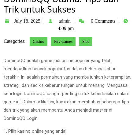
Trik untuk Sukses
July
admin
July 18, 2025
admin
0 Comments
18,
4:09 pm
2025
Categories:
Casino
Pkv Games
Slot
DominoQQ adalah game judi online populer yang telah
mendapatkan banyak popularitas dalam beberapa tahun
terakhir. Ini adalah permainan yang membutuhkan keterampilan,
strategi, dan sedikit keberuntungan untuk menang. Menguasai
seni login DominoQQ sangat penting untuk keberhasilan dalam
game ini. Dalam artikel ini, kami akan membahas beberapa tips
dan trik yang akan membantu Anda menjadi master di
DominoQQ Login.
1. Pilih kasino online yang andal