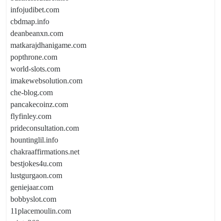
infojudibet.com
cbdmap.info
deanbeanxn.com
matkarajdhanigame.com
popthrone.com
world-slots.com
imakewebsolution.com
che-blog.com
pancakecoinz.com
flyfinley.com
prideconsultation.com
hountinglil.info
chakraaffirmations.net
bestjokes4u.com
lustgurgaon.com
geniejaar.com
bobbyslot.com
11placemoulin.com