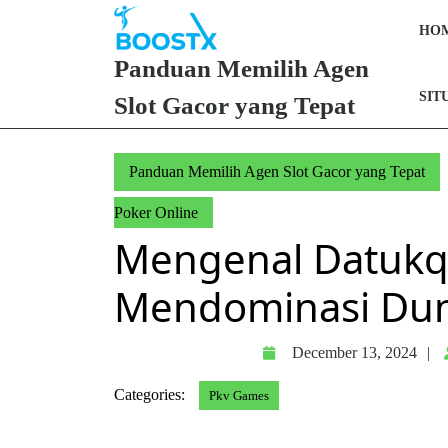
Skip
HO
to
content
Panduan Memilih Agen
Skip
SIT
Slot Gacor yang Tepat
to
Content
Panduan Memilih Agen Slot Gacor yang Tepat
Poker Online
Mengenal Datukq
Mendominasi Dun
D
December 13, 2024
1
Categories:
Pkv Games
2