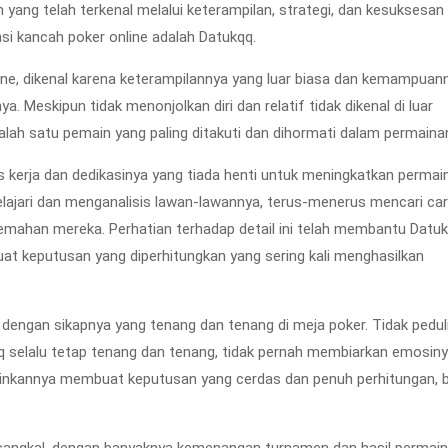
n yang telah terkenal melalui keterampilan, strategi, dan kesuksesa
i kancah poker online adalah Datukqq.
line, dikenal karena keterampilannya yang luar biasa dan kemampuan
 Meskipun tidak menonjolkan diri dan relatif tidak dikenal di luar
lah satu pemain yang paling ditakuti dan dihormati dalam permaina
 kerja dan dedikasinya yang tiada henti untuk meningkatkan permai
ajari dan menganalisis lawan-lawannya, terus-menerus mencari car
mahan mereka. Perhatian terhadap detail ini telah membantu Datu
 keputusan yang diperhitungkan yang sering kali menghasilkan
l dengan sikapnya yang tenang dan tenang di meja poker. Tidak pedul
qq selalu tetap tenang dan tenang, tidak pernah membiarkan emosin
kinkannya membuat keputusan yang cerdas dan penuh perhitungan, 