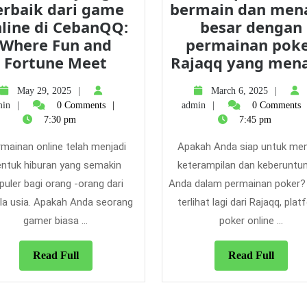
erbaik dari game
bermain dan men
nya
line di CebanQQ:
besar dengan
Where Fun and
permainan pok
Temukan
Fortune Meet
Rajaqq yang mena
yang
May
Mar
May 29, 2025
March 6, 2025
terbaik
admin
29,
admin
6,
min
0 Comments
admin
0 Comments
dari
2025
2025
7:30 pm
7:45 pm
aran
game
mainan online telah menjadi
online
Apakah Anda siap untuk men
di
entuk hiburan yang semakin
keterampilan dan keberuntu
CebanQQ:
puler bagi orang -orang dari
Anda dalam permainan poker?
Where
la usia. Apakah Anda seorang
terlihat lagi dari Rajaqq, pla
Fun
gamer biasa ...
poker online ...
and
Fortune
Read
Read
Read Full
Read Full
Full
Meet
Full