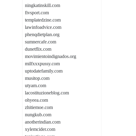
ningkatinskill.com
fivsport.com
templatedzine.com
lawinfoadvice.com
phenqdietplan.org
sumnercafe.com
dunetflix.com
movimientoindignados.org
milfxxxpussy.com
uptodatefamily.com
musitop.com
utyam.com
lacostituzioneblog.com
ohyeea.com
zhitiemoe.com
nungkub.com
anotherindian.com
xylemcider.com