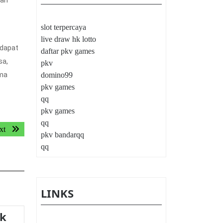
nan
slot terpercaya
live draw hk lotto
 dapat
daftar pkv games
sa,
pkv
ama
domino99
pkv games
qq
pkv games
qq
Next
xt
pkv bandarqq
post:
qq
LINKS
uk