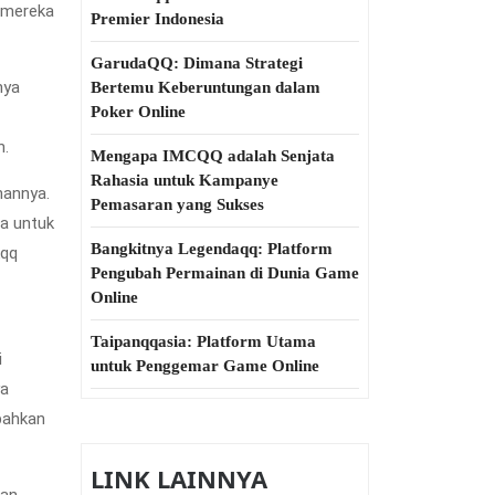
n mereka
Premier Indonesia
GarudaQQ: Dimana Strategi
nya
Bertemu Keberuntungan dalam
Poker Online
n.
Mengapa IMCQQ adalah Senjata
Rahasia untuk Kampanye
nannya.
Pemasaran yang Sukses
a untuk
Bangkitnya Legendaqq: Platform
kqq
Pengubah Permainan di Dunia Game
Online
Taipanqqasia: Platform Utama
i
untuk Penggemar Game Online
ya
bahkan
LINK LAINNYA