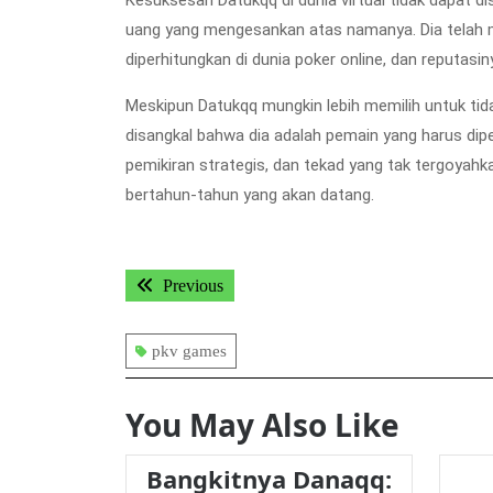
Kesuksesan Datukqq di dunia virtual tidak dapat 
uang yang mengesankan atas namanya. Dia telah m
diperhitungkan di dunia poker online, dan reputasin
Meskipun Datukqq mungkin lebih memilih untuk tida
disangkal bahwa dia adalah pemain yang harus dipe
pemikiran strategis, dan tekad yang tak tergoyah
bertahun-tahun yang akan datang.
Post
Previous
Previous
navigation
post:
pkv games
You May Also Like
Bangkitnya Danaqq: